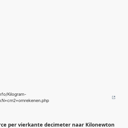
fo/Kilogram-
n+kN+cm2+omrekenen.php
ce per vierkante decimeter naar Kilonewton