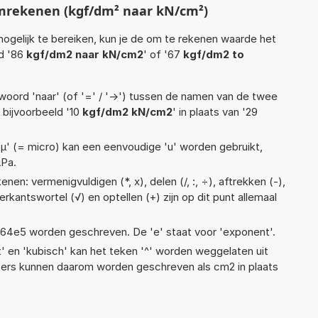
mrekenen (kgf/dm² naar kN/cm²)
ogelijk te bereiken, kun je de om te rekenen waarde het
ld '86
kgf/dm2 naar kN/cm2
' of '67
kgf/dm2 to
woord 'naar' (of '=' / '->') tussen de namen van de twee
bijvoorbeeld '10
kgf/dm2 kN/cm2
' in plaats van '29
 'µ' (= micro) kan een eenvoudige 'u' worden gebruikt,
µPa.
en: vermenigvuldigen (*, x), delen (/, :, ÷), aftrekken (-),
ierkantswortel (√) en optellen (+) zijn op dit punt allemaal
 1,64e5 worden geschreven. De 'e' staat voor 'exponent'.
t' en 'kubisch' kan het teken '^' worden weggelaten uit
eters kunnen daarom worden geschreven als cm2 in plaats