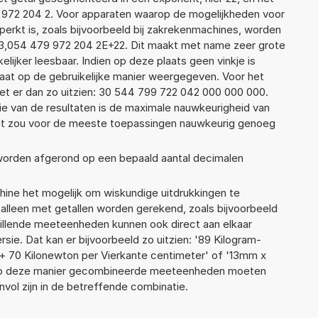
79 972 204 2. Voor apparaten waarop de mogelijkheden voor
erkt is, zoals bijvoorbeeld bij zakrekenmachines, worden
 3,054 479 972 204 2E+22. Dit maakt met name zeer grote
elijker leesbaar. Indien op deze plaats geen vinkje is
taat op de gebruikelijke manier weergegeven. Voor het
t er dan zo uitzien: 30 544 799 722 042 000 000 000.
ie van de resultaten is de maximale nauwkeurigheid van
Dat zou voor de meeste toepassingen nauwkeurig genoeg
 worden afgerond op een bepaald aantal decimalen
ne het mogelijk om wiskundige uitdrukkingen te
t alleen met getallen worden gerekend, zoals bijvoorbeeld
hillende meeteenheden kunnen ook direct aan elkaar
sie. Dat kan er bijvoorbeeld zo uitzien: '89 Kilogram-
 + 70 Kilonewton per Vierkante centimeter' of '13mm x
op deze manier gecombineerde meeteenheden moeten
zinvol zijn in de betreffende combinatie.