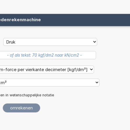
edenrekenmachine
len in wetenschappelijke notatie