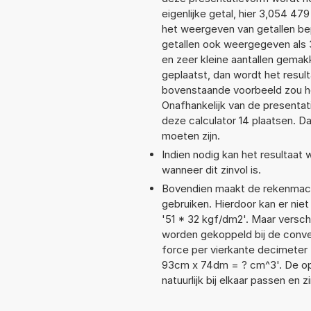
eigenlijke getal, hier 3,054 4
het weergeven van getallen bep
getallen ook weergegeven als
en zeer kleine aantallen gemakk
geplaatst, dan wordt het resul
bovenstaande voorbeeld zou he
Onafhankelijk van de presentat
deze calculator 14 plaatsen. 
moeten zijn.
Indien nodig kan het resultaat
wanneer dit zinvol is.
Bovendien maakt de rekenmachi
gebruiken. Hierdoor kan er nie
'51 * 32 kgf/dm2'. Maar versc
worden gekoppeld bij de conver
force per vierkante decimeter
93cm x 74dm = ? cm^3'. De 
natuurlijk bij elkaar passen en 