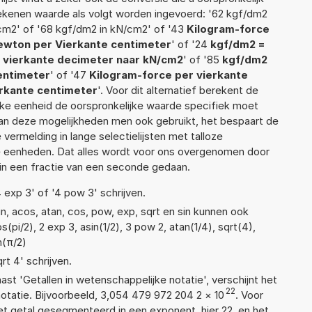
 rekenen waarde als volgt worden ingevoerd: '62 kgf/dm2
cm2' of '68 kgf/dm2 in kN/cm2' of '43
Kilogram-force
newton per Vierkante centimeter
' of '24
kgf/dm2 =
 vierkante decimeter naar kN/cm2
' of '85
kgf/dm2
entimeter
' of '47
Kilogram-force per vierkante
erkante centimeter
'. Voor dit alternatief berekent de
lke eenheid de oorspronkelijke waarde specifiek moet
n deze mogelijkheden men ook gebruikt, het bespaart de
vermelding in lange selectielijsten met talloze
e eenheden. Dat alles wordt voor ons overgenomen door
in een fractie van een seconde gedaan.
4 exp 3' of '4 pow 3' schrijven.
n, acos, atan, cos, pow, exp, sqrt en sin kunnen ook
pi/2), 2 exp 3, asin(1/2), 3 pow 2, atan(1/4), sqrt(4),
n(π/2)
rt 4' schrijven.
aast 'Getallen in wetenschappelijke notatie', verschijnt het
22
atie. Bijvoorbeeld, 3,054 479 972 204 2
×
10
. Voor
t getal gesegmenteerd in een exponent, hier 22, en het