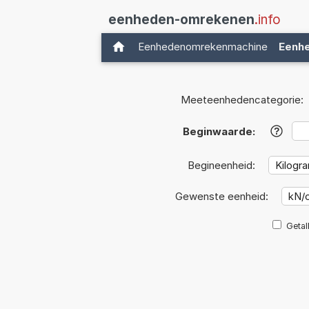
eenheden-omrekenen
.info
Eenhedenomrekenmachine
Eenh
Meeteenhedencategorie:
Beginwaarde:
?
Begineenheid:
Gewenste eenheid:
Getal