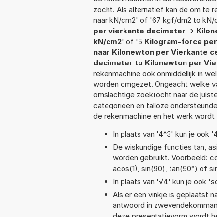
zocht. Als alternatief kan de om te
naar kN/cm2' of '67 kgf/dm2 to kN/
per vierkante decimeter -> Kilo
kN/cm2
' of '5
Kilogram-force per
naar Kilonewton per Vierkante c
decimeter to Kilonewton per Vi
rekenmachine ook onmiddellijk in we
worden omgezet. Ongeacht welke va
omslachtige zoektocht naar de juiste 
categorieën en talloze ondersteund
de rekenmachine en het werk wordt 
In plaats van '4^3' kun je ook '
De wiskundige functies tan, asi
worden gebruikt. Voorbeeld: cos(
acos(1), sin(90), tan(90°) of si
In plaats van '√4' kun je ook 'sq
Als er een vinkje is geplaatst n
antwoord in zwevendekommanot
deze presentatievorm wordt he