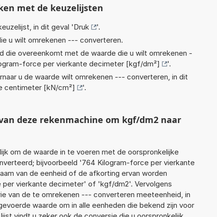
ken met de keuzelijsten
euzelijst, in dit geval '
Druk
'.
ie u wilt omrekenen --- converteren.
eid die overeenkomt met de waarde die u wilt omrekenen -
logram-force per vierkante decimeter [kgf/dm²]
'.
rnaar u de waarde wilt omrekenen --- converteren, in dit
te centimeter [kN/cm²]
'.
t van deze rekenmachine om kgf/dm2 naar
jk om de waarde in te voeren met de oorspronkelijke
erteerd; bijvoorbeeld '764 Kilogram-force per vierkante
 naam van de eenheid of de afkorting ervan worden
e per vierkante decimeter' of 'kgf/dm2'. Vervolgens
ie van de te omrekenen --- converteren meeteenheid, in
ingevoerde waarde om in alle eenheden die bekend zijn voor
ijst vindt u zeker ook de conversie die u oorspronkelijk