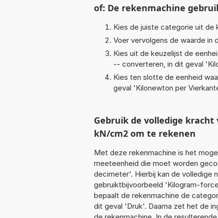
of: De rekenmachine gebrui
Kies de juiste categorie uit de k
Voer vervolgens de waarde in d
Kies uit de keuzelijst de eenh
-- converteren, in dit geval '
Ki
Kies ten slotte de eenheid waa
geval '
Kilonewton per Vierkan
Gebruik de volledige krach
kN/cm2 om te rekenen
Met deze rekenmachine is het mogeli
meeteenheid die moet worden geconv
decimeter'. Hierbij kan de volledige
gebruiktbijvoorbeeld 'Kilogram-forc
bepaalt de rekenmachine de categor
dit geval 'Druk'. Daarna zet het de 
de rekenmachine. In de resulterende l