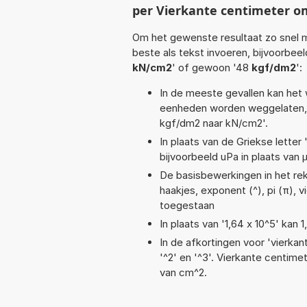
per Vierkante centimeter o
Om het gewenste resultaat zo snel m
beste als tekst invoeren, bijvoorbee
kN/cm2
' of gewoon '48
kgf/dm2
':
In de meeste gevallen kan het 
eenheden worden weggelaten, 
kgf/dm2 naar kN/cm2'.
In plaats van de Griekse letter
bijvoorbeeld uPa in plaats van 
De basisbewerkingen in het reken
haakjes, exponent (^), pi (π), v
toegestaan
In plaats van '1,64 x 10^5' kan
In de afkortingen voor 'vierkan
'^2' en '^3'. Vierkante centim
van cm^2.