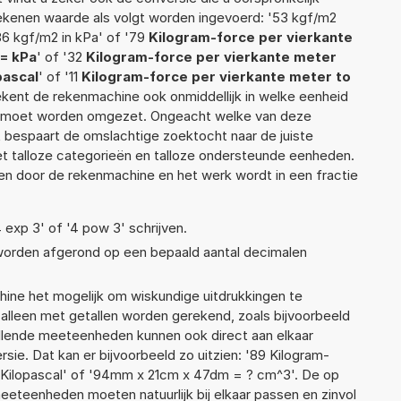
 rekenen waarde als volgt worden ingevoerd: '53 kgf/m2
86 kgf/m2 in kPa' of '79
Kilogram-force per vierkante
= kPa
' of '32
Kilogram-force per vierkante meter
pascal
' of '11
Kilogram-force per vierkante meter to
erekent de rekenmachine ook onmiddellijk in welke eenheid
ek moet worden omgezet. Ongeacht welke van deze
 bespaart de omslachtige zoektocht naar de juiste
met talloze categorieën en talloze ondersteunde eenheden.
n door de rekenmachine en het werk wordt in een fractie
4 exp 3' of '4 pow 3' schrijven.
 worden afgerond op een bepaald aantal decimalen
ne het mogelijk om wiskundige uitdrukkingen te
t alleen met getallen worden gerekend, zoals bijvoorbeeld
illende meeteenheden kunnen ook direct aan elkaar
sie. Dat kan er bijvoorbeeld zo uitzien: '89 Kilogram-
6 Kilopascal' of '94mm x 21cm x 47dm = ? cm^3'. De op
teenheden moeten natuurlijk bij elkaar passen en zinvol