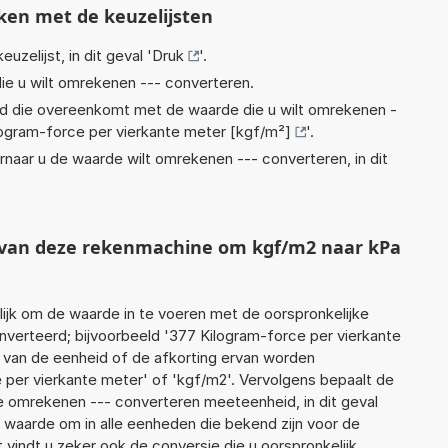
ken met de keuzelijsten
euzelijst, in dit geval '
Druk
'.
ie u wilt omrekenen --- converteren.
eid die overeenkomt met de waarde die u wilt omrekenen -
logram-force per vierkante meter [kgf/m²]
'.
rnaar u de waarde wilt omrekenen --- converteren, in dit
t van deze rekenmachine om kgf/m2 naar kPa
jk om de waarde in te voeren met de oorspronkelijke
erteerd; bijvoorbeeld '377 Kilogram-force per vierkante
m van de eenheid of de afkorting ervan worden
 per vierkante meter' of 'kgf/m2'. Vervolgens bepaalt de
 omrekenen --- converteren meeteenheid, in dit geval
 waarde om in alle eenheden die bekend zijn voor de
t vindt u zeker ook de conversie die u oorspronkelijk