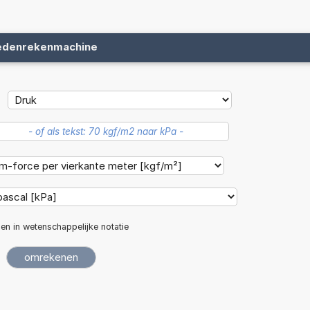
edenrekenmachine
len in wetenschappelijke notatie