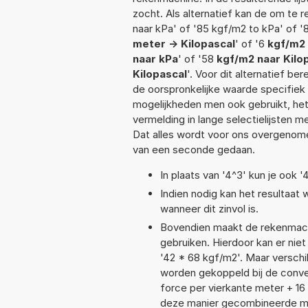
zocht. Als alternatief kan de om te
naar kPa' of '85 kgf/m2 to kPa' of '
meter -> Kilopascal
' of '6
kgf/m2 
naar kPa
' of '58
kgf/m2 naar Kilo
Kilopascal
'. Voor dit alternatief b
de oorspronkelijke waarde specifi
mogelijkheden men ook gebruikt, het
vermelding in lange selectielijsten 
Dat alles wordt voor ons overgenome
van een seconde gedaan.
In plaats van '4^3' kun je ook '
Indien nodig kan het resultaat
wanneer dit zinvol is.
Bovendien maakt de rekenmachi
gebruiken. Hierdoor kan er nie
'42 * 68 kgf/m2'. Maar versch
worden gekoppeld bij de conver
force per vierkante meter + 1
deze manier gecombineerde mee