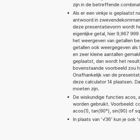
zijn in de betreffende combinat
Als er een vinkje is geplaatst n
antwoord in zwevendekommanot
deze presentatievorm wordt he
eigenlijke getal, hier 9,967 9
het weergeven van getallen bep
getallen ook weergegeven als 
en zeer kleine aantallen gemakk
geplaatst, dan wordt het resul
bovenstaande voorbeeld zou he
Onafhankelijk van de presentat
deze calculator 14 plaatsen. 
moeten zijn.
De wiskundige functies acos, as
worden gebruikt. Voorbeeld: cos(
acos(1), tan(90°), sin(90) of s
In plaats van '√36' kun je ook '