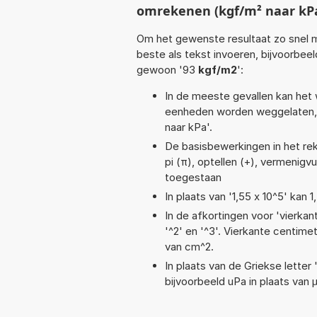
omrekenen (kgf/m² naar kP
Om het gewenste resultaat zo snel m
beste als tekst invoeren, bijvoorbeel
gewoon '93
kgf/m2
':
In de meeste gevallen kan het 
eenheden worden weggelaten, 
naar kPa'.
De basisbewerkingen in het reke
pi (π), optellen (+), vermenigvu
toegestaan
In plaats van '1,55 x 10^5' kan
In de afkortingen voor 'vierkan
'^2' en '^3'. Vierkante centim
van cm^2.
In plaats van de Griekse letter
bijvoorbeeld uPa in plaats van 