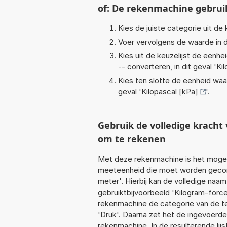
of: De rekenmachine gebrui
Kies de juiste categorie uit de k
Voer vervolgens de waarde in d
Kies uit de keuzelijst de eenh
-- converteren, in dit geval '
Ki
Kies ten slotte de eenheid waa
geval '
Kilopascal [kPa]
'.
Gebruik de volledige krach
om te rekenen
Met deze rekenmachine is het mogeli
meeteenheid die moet worden geconv
meter'. Hierbij kan de volledige naa
gebruiktbijvoorbeeld 'Kilogram-force
rekenmachine de categorie van de te
'Druk'. Daarna zet het de ingevoerde
rekenmachine. In de resulterende lijs