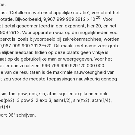
ie.
aast 'Getallen in wetenschappelijke notatie', verschijnt het
20
atie. Bijvoorbeeld, 9,967 999 909 291 2
×
10
. Voor
t getal gesegmenteerd in een exponent, hier 20, en het
99 909 291 2. Voor apparaten waarop de mogelijkheden voor
erkt is, zoals bijvoorbeeld bij zakrekenmachines, worden
9,967 999 909 291 2E+20. Dit maakt met name zeer grote
elijker leesbaar. Indien op deze plaats geen vinkje is
taat op de gebruikelijke manier weergegeven. Voor het
t er dan zo uitzien: 996 799 990 929 120 000 000.
ie van de resultaten is de maximale nauwkeurigheid van
Dat zou voor de meeste toepassingen nauwkeurig genoeg
in, tan, pow, cos, sin, atan, sqrt en exp kunnen ook
pi/2), 3 pow 2, 2 exp 3, asin(1/2), sin(π/2), atan(1/4),
qrt(4)
sqrt 36' schrijven.