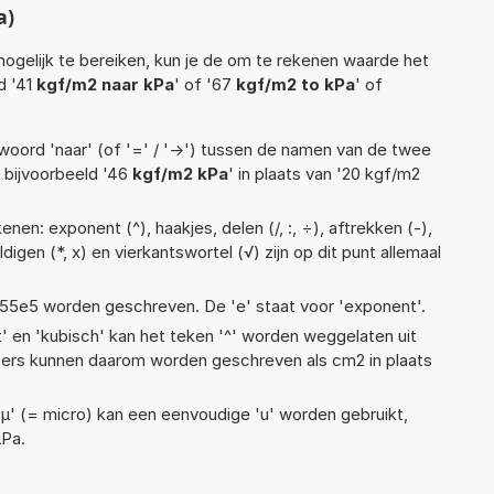
a)
ogelijk te bereiken, kun je de om te rekenen waarde het
d '41
kgf/m2 naar kPa
' of '67
kgf/m2 to kPa
' of
woord 'naar' (of '=' / '->') tussen de namen van de twee
bijvoorbeeld '46
kgf/m2 kPa
' in plaats van '20 kgf/m2
nen: exponent (^), haakjes, delen (/, :, ÷), aftrekken (-),
ldigen (*, x) en vierkantswortel (√) zijn op dit punt allemaal
 1,55e5 worden geschreven. De 'e' staat voor 'exponent'.
t' en 'kubisch' kan het teken '^' worden weggelaten uit
eters kunnen daarom worden geschreven als cm2 in plaats
 'µ' (= micro) kan een eenvoudige 'u' worden gebruikt,
µPa.