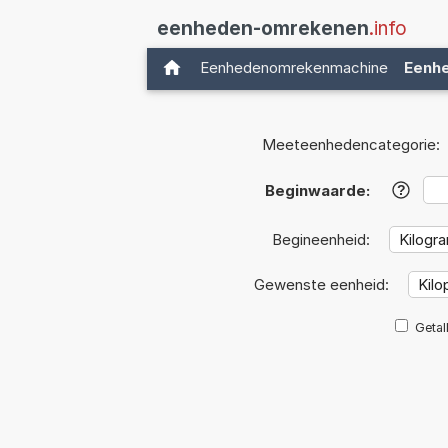
eenheden-omrekenen
.info
Eenhedenomrekenmachine
Eenh
Meeteenhedencategorie:
Beginwaarde:
?
Begineenheid:
Gewenste eenheid:
Getal