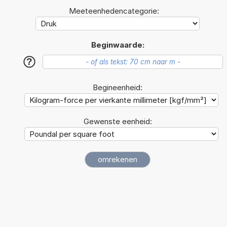
Meeteenhedencategorie:
Beginwaarde:
?
Begineenheid:
Gewenste eenheid: