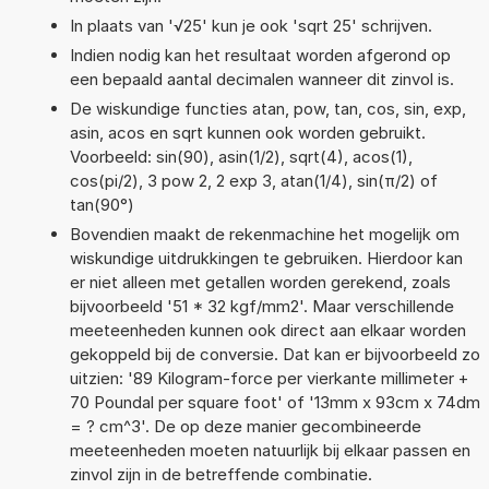
In plaats van '√25' kun je ook 'sqrt 25' schrijven.
Indien nodig kan het resultaat worden afgerond op
een bepaald aantal decimalen wanneer dit zinvol is.
De wiskundige functies atan, pow, tan, cos, sin, exp,
asin, acos en sqrt kunnen ook worden gebruikt.
Voorbeeld: sin(90), asin(1/2), sqrt(4), acos(1),
cos(pi/2), 3 pow 2, 2 exp 3, atan(1/4), sin(π/2) of
tan(90°)
Bovendien maakt de rekenmachine het mogelijk om
wiskundige uitdrukkingen te gebruiken. Hierdoor kan
er niet alleen met getallen worden gerekend, zoals
bijvoorbeeld '51 * 32 kgf/mm2'. Maar verschillende
meeteenheden kunnen ook direct aan elkaar worden
gekoppeld bij de conversie. Dat kan er bijvoorbeeld zo
uitzien: '89 Kilogram-force per vierkante millimeter +
70 Poundal per square foot' of '13mm x 93cm x 74dm
= ? cm^3'. De op deze manier gecombineerde
meeteenheden moeten natuurlijk bij elkaar passen en
zinvol zijn in de betreffende combinatie.