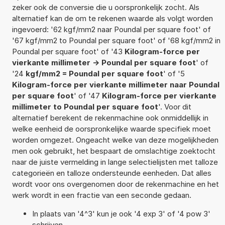
zeker ook de conversie die u oorspronkelijk zocht. Als
alternatief kan de om te rekenen waarde als volgt worden
ingevoerd: '62 kgf/mm2 naar Poundal per square foot' of
'67 kgf/mm2 to Poundal per square foot' of '68 kgf/mm2 in
Poundal per square foot' of '43
Kilogram-force per
vierkante millimeter -> Poundal per square foot
' of
'24
kgf/mm2 = Poundal per square foot
' of '5
Kilogram-force per vierkante millimeter naar Poundal
per square foot
' of '47
Kilogram-force per vierkante
millimeter to Poundal per square foot
'. Voor dit
alternatief berekent de rekenmachine ook onmiddellijk in
welke eenheid de oorspronkelijke waarde specifiek moet
worden omgezet. Ongeacht welke van deze mogelijkheden
men ook gebruikt, het bespaart de omslachtige zoektocht
naar de juiste vermelding in lange selectielijsten met talloze
categorieën en talloze ondersteunde eenheden. Dat alles
wordt voor ons overgenomen door de rekenmachine en het
werk wordt in een fractie van een seconde gedaan.
In plaats van '4^3' kun je ook '4 exp 3' of '4 pow 3'
schrijven.