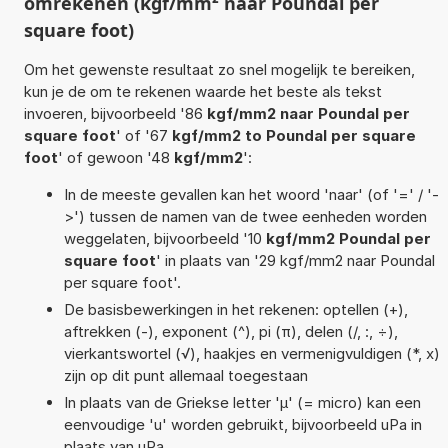
omrekenen (kgf/mm² naar Poundal per
square foot)
Om het gewenste resultaat zo snel mogelijk te bereiken,
kun je de om te rekenen waarde het beste als tekst
invoeren, bijvoorbeeld '86
kgf/mm2 naar Poundal per
square foot
' of '67
kgf/mm2 to Poundal per square
foot
' of gewoon '48
kgf/mm2
':
In de meeste gevallen kan het woord 'naar' (of '=' / '-
>') tussen de namen van de twee eenheden worden
weggelaten, bijvoorbeeld '10
kgf/mm2 Poundal per
square foot
' in plaats van '29 kgf/mm2 naar Poundal
per square foot'.
De basisbewerkingen in het rekenen: optellen (+),
aftrekken (-), exponent (^), pi (π), delen (/, :, ÷),
vierkantswortel (√), haakjes en vermenigvuldigen (*, x)
zijn op dit punt allemaal toegestaan
In plaats van de Griekse letter 'µ' (= micro) kan een
eenvoudige 'u' worden gebruikt, bijvoorbeeld uPa in
plaats van µPa.