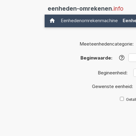
eenheden-omrekenen
.info
Eenhedenomrekenmachine
Eenh
Meeteenhedencategorie:
Beginwaarde:
?
Begineenheid:
Gewenste eenheid:
Getal