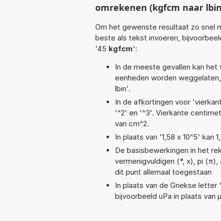
omrekenen (kgfcm naar lbin
Om het gewenste resultaat zo snel m
beste als tekst invoeren, bijvoorbee
'45
kgfcm
':
In de meeste gevallen kan het 
eenheden worden weggelaten, 
lbin'.
In de afkortingen voor 'vierkan
'^2' en '^3'. Vierkante centim
van cm^2.
In plaats van '1,58 x 10^5' kan
De basisbewerkingen in het reken
vermenigvuldigen (*, x), pi (π),
dit punt allemaal toegestaan
In plaats van de Griekse letter
bijvoorbeeld uPa in plaats van 