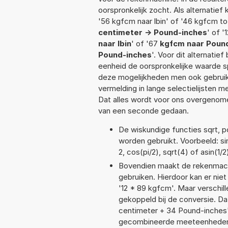
oorspronkelijk zocht. Als alternatie
'56 kgfcm naar lbin' of '46 kgfcm to 
centimeter -> Pound-inches
' of '
naar lbin
' of '67
kgfcm naar Poun
Pound-inches
'. Voor dit alternati
eenheid de oorspronkelijke waarde
deze mogelijkheden men ook gebruikt
vermelding in lange selectielijsten 
Dat alles wordt voor ons overgenome
van een seconde gedaan.
De wiskundige functies sqrt, po
worden gebruikt. Voorbeeld: sin
2, cos(pi/2), sqrt(4) of asin(1/2
Bovendien maakt de rekenmachi
gebruiken. Hierdoor kan er nie
'12 * 89 kgfcm'. Maar verschi
gekoppeld bij de conversie. Dat
centimeter + 34 Pound-inches
gecombineerde meeteenheden moe