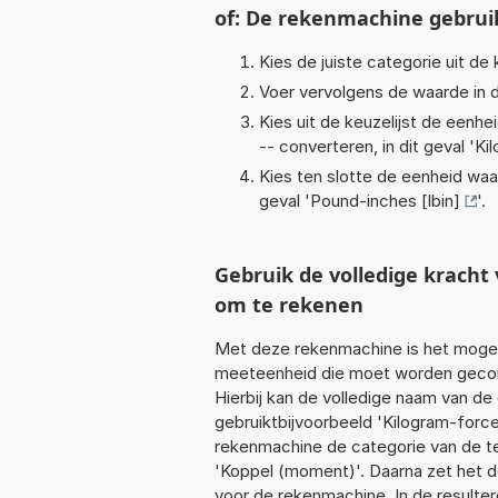
of: De rekenmachine gebrui
Kies de juiste categorie uit de k
Voer vervolgens de waarde in d
Kies uit de keuzelijst de eenh
-- converteren, in dit geval '
Ki
Kies ten slotte de eenheid waa
geval '
Pound-inches [lbin]
'.
Gebruik de volledige krach
om te rekenen
Met deze rekenmachine is het mogeli
meeteenheid die moet worden geconv
Hierbij kan de volledige naam van de
gebruiktbijvoorbeeld 'Kilogram-forc
rekenmachine de categorie van de te
'Koppel (moment)'. Daarna zet het d
voor de rekenmachine. In de resultere