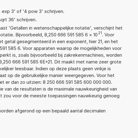
4 exp 3' of '4 pow 3' schrijven.
sqrt 36' schrijven.
aast 'Getallen in wetenschappelijke notatie', verschijnt het
21
atie. Bijvoorbeeld, 8,250 666 591 585 6
×
10
. Voor
t getal gesegmenteerd in een exponent, hier 21, en het
66 591 585 6. Voor apparaten waarop de mogelijkheden voor
erkt is, zoals bijvoorbeeld bij zakrekenmachines, worden
8,250 666 591 585 6E+21. Dit maakt met name zeer grote
elijker leesbaar. Indien op deze plaats geen vinkje is
taat op de gebruikelijke manier weergegeven. Voor het
t er dan zo uitzien: 8 250 666 591 585 600 000 000.
ie van de resultaten is de maximale nauwkeurigheid van
Dat zou voor de meeste toepassingen nauwkeurig genoeg
 worden afgerond op een bepaald aantal decimalen