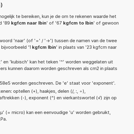
)
ogelijk te bereiken, kun je de om te rekenen waarde het
ld '89
kgfcm naar lbin
' of '67
kgfcm to lbin
' of gewoon
woord 'naar' (of '=' / '->') tussen de namen van de twee
bijvoorbeeld '1
kgfcm lbin
' in plaats van '23 kgfcm naar
t' en 'kubisch' kan het teken '^' worden weggelaten uit
eters kunnen daarom worden geschreven als cm2 in plaats
 1,58e5 worden geschreven. De 'e' staat voor 'exponent'.
en: optellen (+), haakjes, delen (/, :, ÷),
 aftrekken (-), exponent (^) en vierkantswortel (√) zijn op
 'µ' (= micro) kan een eenvoudige 'u' worden gebruikt,
µPa.