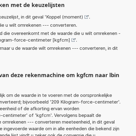
ken met de keuzelijsten
euzelijst, in dit geval '
Koppel (moment)
'.
ie u wilt omrekenen --- converteren.
eid die overeenkomt met de waarde die u wilt omrekenen -
logram-force-centimeter [kgfcm]
'.
rnaar u de waarde wilt omrekenen --- converteren, in dit
t van deze rekenmachine om kgfcm naar lbin
jk om de waarde in te voeren met de oorspronkelijke
erteerd; bijvoorbeeld '209 Kilogram-force-centimeter'.
 eenheid of de afkorting ervan worden
e-centimeter' of 'kgfcm'. Vervolgens bepaalt de
 omrekenen --- converteren meeteenheid, in dit geval
e ingevoerde waarde om in alle eenheden die bekend zijn
nde lijst vindt u zeker ook de conversie die u