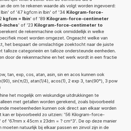
f kan de om te rekenen waarde als volgt worden ingevoerd:
lbin' of '47 kgfcm in lbin' of '34
Kilogram-force-
12
kgfcm = lbin
' of '89
Kilogram-force-centimeter
d-inches
' of '23
Kilogram-force-centimeter to
ef berekent de rekenmachine ook onmiddellijk in welke
 specifiek moet worden omgezet. Ongeacht welke van
, het bespaart de omslachtige zoektocht naar de juiste
met talloze categorieën en talloze ondersteunde eenheden.
n door de rekenmachine en het werk wordt in een fractie
w, tan, exp, cos, atan, asin, sin en acos kunnen ook
(90), sin(π/2), atan(1/4), acos(1), 2 exp 3, tan(90°), 3 pow
)
ne het mogelijk om wiskundige uitdrukkingen te
t alleen met getallen worden gerekend, zoals bijvoorbeeld
llende meeteenheden kunnen ook direct aan elkaar worden
 kan er bijvoorbeeld zo uitzien: '56 Kilogram-force-
' of '67mm x 45cm x 23dm = ? cm^3'. De op deze manier
ten natuurlijk bij elkaar passen en zinvol zijn in de