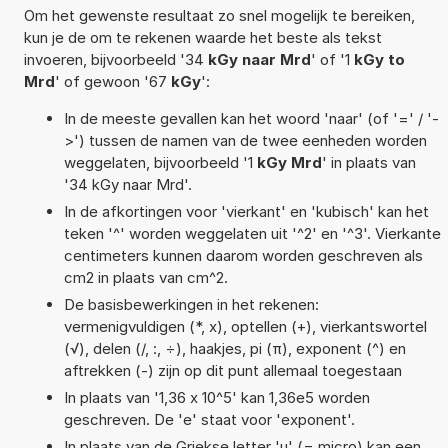
Om het gewenste resultaat zo snel mogelijk te bereiken,
kun je de om te rekenen waarde het beste als tekst
invoeren, bijvoorbeeld '34
kGy naar Mrd
' of '1
kGy to
Mrd
' of gewoon '67
kGy
':
In de meeste gevallen kan het woord 'naar' (of '=' / '-
>') tussen de namen van de twee eenheden worden
weggelaten, bijvoorbeeld '1
kGy Mrd
' in plaats van
'34 kGy naar Mrd'.
In de afkortingen voor 'vierkant' en 'kubisch' kan het
teken '^' worden weggelaten uit '^2' en '^3'. Vierkante
centimeters kunnen daarom worden geschreven als
cm2 in plaats van cm^2.
De basisbewerkingen in het rekenen:
vermenigvuldigen (*, x), optellen (+), vierkantswortel
(√), delen (/, :, ÷), haakjes, pi (π), exponent (^) en
aftrekken (-) zijn op dit punt allemaal toegestaan
In plaats van '1,36 x 10^5' kan 1,36e5 worden
geschreven. De 'e' staat voor 'exponent'.
In plaats van de Griekse letter 'µ' (= micro) kan een