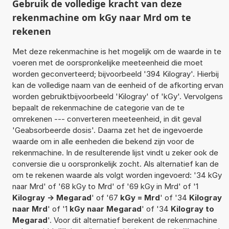
Gebruik de volledige kracht van deze
rekenmachine om kGy naar Mrd om te
rekenen
Met deze rekenmachine is het mogelijk om de waarde in te
voeren met de oorspronkelijke meeteenheid die moet
worden geconverteerd; bijvoorbeeld '394 Kilogray'. Hierbij
kan de volledige naam van de eenheid of de afkorting ervan
worden gebruiktbijvoorbeeld 'Kilogray' of 'kGy'. Vervolgens
bepaalt de rekenmachine de categorie van de te
omrekenen --- converteren meeteenheid, in dit geval
'Geabsorbeerde dosis'. Daarna zet het de ingevoerde
waarde om in alle eenheden die bekend zijn voor de
rekenmachine. In de resulterende lijst vindt u zeker ook de
conversie die u oorspronkelijk zocht. Als alternatief kan de
om te rekenen waarde als volgt worden ingevoerd: '34 kGy
naar Mrd' of '68 kGy to Mrd' of '69 kGy in Mrd' of '1
Kilogray -> Megarad
' of '67
kGy = Mrd
' of '34
Kilogray
naar Mrd
' of '1
kGy naar Megarad
' of '34
Kilogray to
Megarad
'. Voor dit alternatief berekent de rekenmachine