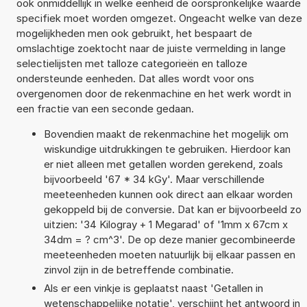
ook onmiddellijk in welke eenheid de oorspronkelijke waarde
specifiek moet worden omgezet. Ongeacht welke van deze
mogelijkheden men ook gebruikt, het bespaart de
omslachtige zoektocht naar de juiste vermelding in lange
selectielijsten met talloze categorieën en talloze
ondersteunde eenheden. Dat alles wordt voor ons
overgenomen door de rekenmachine en het werk wordt in
een fractie van een seconde gedaan.
Bovendien maakt de rekenmachine het mogelijk om
wiskundige uitdrukkingen te gebruiken. Hierdoor kan
er niet alleen met getallen worden gerekend, zoals
bijvoorbeeld '67 * 34 kGy'. Maar verschillende
meeteenheden kunnen ook direct aan elkaar worden
gekoppeld bij de conversie. Dat kan er bijvoorbeeld zo
uitzien: '34 Kilogray + 1 Megarad' of '1mm x 67cm x
34dm = ? cm^3'. De op deze manier gecombineerde
meeteenheden moeten natuurlijk bij elkaar passen en
zinvol zijn in de betreffende combinatie.
Als er een vinkje is geplaatst naast 'Getallen in
wetenschappelijke notatie', verschijnt het antwoord in