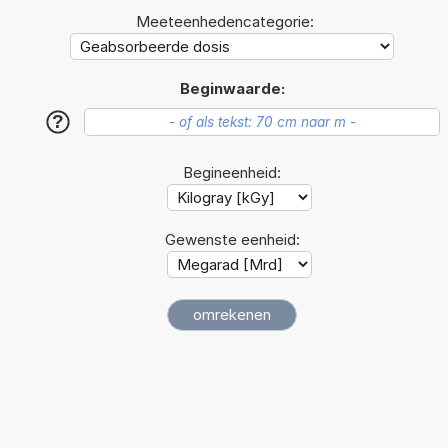
Meeteenhedencategorie:
Beginwaarde:
?
Begineenheid:
Gewenste eenheid: