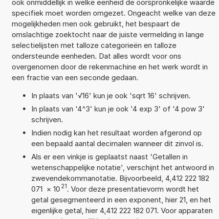
ook onmiddellijk in welke eenheid de oorspronkelijke waarde
specifiek moet worden omgezet. Ongeacht welke van deze
mogelijkheden men ook gebruikt, het bespaart de
omslachtige zoektocht naar de juiste vermelding in lange
selectielijsten met talloze categorieën en talloze
ondersteunde eenheden. Dat alles wordt voor ons
overgenomen door de rekenmachine en het werk wordt in
een fractie van een seconde gedaan.
In plaats van '√16' kun je ook 'sqrt 16' schrijven.
In plaats van '4^3' kun je ook '4 exp 3' of '4 pow 3'
schrijven.
Indien nodig kan het resultaat worden afgerond op
een bepaald aantal decimalen wanneer dit zinvol is.
Als er een vinkje is geplaatst naast 'Getallen in
wetenschappelijke notatie', verschijnt het antwoord in
zwevendekommanotatie. Bijvoorbeeld, 4,412 222 182
21
071
×
10
. Voor deze presentatievorm wordt het
getal gesegmenteerd in een exponent, hier 21, en het
eigenlijke getal, hier 4,412 222 182 071. Voor apparaten