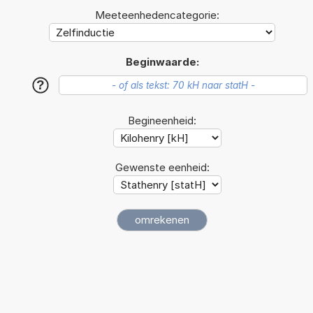
Meeteenhedencategorie:
Beginwaarde:
?
Begineenheid:
Gewenste eenheid: