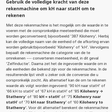
Gebruik de volledige kracht van deze
rekenmachine om kH naar statH om te
rekenen
Met deze rekenmachine is het mogelijk om de waarde in te
voeren met de oorspronkelijke meeteenheid die moet
worden geconverteerd; bijvoorbeeld '387 Kilohenry'. Hierbij
kan de volledige naam van de eenheid of de afkorting ervan
worden gebruiktbijvoorbeeld 'Kilohenry' of 'kH'. Vervolgens
bepaalt de rekenmachine de categorie van de te
omrekenen --- converteren meeteenheid, in dit geval
'Zelfinductie'. Daarna zet het de ingevoerde waarde om in
alle eenheden die bekend zijn voor de rekenmachine. In de
resulterende lijst vindt u zeker ook de conversie die u
oorspronkelijk zocht. Als alternatief kan de om te rekenen
waarde als volgt worden ingevoerd: '90 kH naar statH' of
'66 kH to statH' of '67 kH in statH' of '85
Kilohenry ->
Stathenry
' of '80
kH = statH
' of '75
Kilohenry naar
statH
' of '70
kH naar Stathenry
' of '60
Kilohenry to
Stathenry
'. Voor dit alternatief berekent de rekenmachine