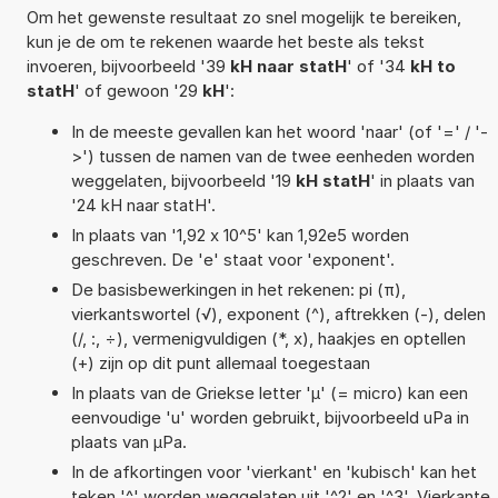
Om het gewenste resultaat zo snel mogelijk te bereiken,
kun je de om te rekenen waarde het beste als tekst
invoeren, bijvoorbeeld '39
kH naar statH
' of '34
kH to
statH
' of gewoon '29
kH
':
In de meeste gevallen kan het woord 'naar' (of '=' / '-
>') tussen de namen van de twee eenheden worden
weggelaten, bijvoorbeeld '19
kH statH
' in plaats van
'24 kH naar statH'.
In plaats van '1,92 x 10^5' kan 1,92e5 worden
geschreven. De 'e' staat voor 'exponent'.
De basisbewerkingen in het rekenen: pi (π),
vierkantswortel (√), exponent (^), aftrekken (-), delen
(/, :, ÷), vermenigvuldigen (*, x), haakjes en optellen
(+) zijn op dit punt allemaal toegestaan
In plaats van de Griekse letter 'µ' (= micro) kan een
eenvoudige 'u' worden gebruikt, bijvoorbeeld uPa in
plaats van µPa.
In de afkortingen voor 'vierkant' en 'kubisch' kan het
teken '^' worden weggelaten uit '^2' en '^3'. Vierkante