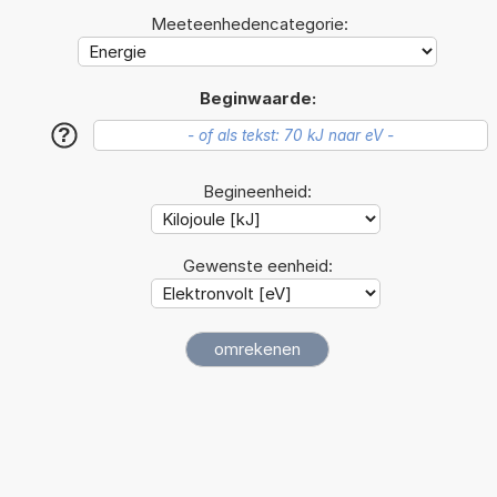
Meeteenhedencategorie:
Beginwaarde:
?
Begineenheid:
Gewenste eenheid: