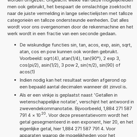
men ook gebruikt, het bespaart de omslachtige zoektocht
naar de juiste vermelding in lange selectielijsten met talloze
categorieën en talloze ondersteunde eenheden. Dat alles
wordt voor ons overgenomen door de rekenmachine en het
werk wordt in een fractie van een seconde gedaan.
De wiskundige functies sin, tan, acos, exp, asin, sqrt,
atan, cos en pow kunnen ook worden gebruikt.
Voorbeeld: sqrt(4), atan(1/4), tan(90°), 2 exp 3,
cos(pi/2), asin(1/2), 3 pow 2, sin(π/2), sin(90) of
acos(1)
Indien nodig kan het resultaat worden afgerond op
een bepaald aantal decimalen wanneer dit zinvol is.
Als er een vinkje is geplaatst naast 'Getallen in
wetenschappelijke notatie', verschijnt het antwoord in
zwevendekommanotatie. Bijvoorbeeld, 1,884 271 587
20
791 4
×
10
. Voor deze presentatievorm wordt het
getal gesegmenteerd in een exponent, hier 20, en het
eigenlijke getal, hier 1,884 271 587 791 4. Voor
apparaten waarop de mogelijkheden voor het