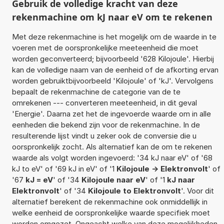
Gebruik de volledige kracht van deze
rekenmachine om kJ naar eV om te rekenen
Met deze rekenmachine is het mogelijk om de waarde in te
voeren met de oorspronkelijke meeteenheid die moet
worden geconverteerd; bijvoorbeeld '628 Kilojoule'. Hierbij
kan de volledige naam van de eenheid of de afkorting ervan
worden gebruiktbijvoorbeeld 'Kilojoule' of 'kJ'. Vervolgens
bepaalt de rekenmachine de categorie van de te
omrekenen --- converteren meeteenheid, in dit geval
'Energie'. Daarna zet het de ingevoerde waarde om in alle
eenheden die bekend zijn voor de rekenmachine. In de
resulterende lijst vindt u zeker ook de conversie die u
oorspronkelijk zocht. Als alternatief kan de om te rekenen
waarde als volgt worden ingevoerd: '34 kJ naar eV' of '68
kJ to eV' of '69 kJ in eV' of '1
Kilojoule -> Elektronvolt
' of
'67
kJ = eV
' of '34
Kilojoule naar eV
' of '1
kJ naar
Elektronvolt
' of '34
Kilojoule to Elektronvolt
'. Voor dit
alternatief berekent de rekenmachine ook onmiddellijk in
welke eenheid de oorspronkelijke waarde specifiek moet
worden omgezet. Ongeacht welke van deze mogelijkheden