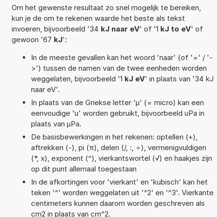
Om het gewenste resultaat zo snel mogelijk te bereiken,
kun je de om te rekenen waarde het beste als tekst
invoeren, bijvoorbeeld '34
kJ naar eV
' of '1
kJ to eV
' of
gewoon '67
kJ
':
In de meeste gevallen kan het woord 'naar' (of '=' / '-
>') tussen de namen van de twee eenheden worden
weggelaten, bijvoorbeeld '1
kJ eV
' in plaats van '34 kJ
naar eV'.
In plaats van de Griekse letter 'µ' (= micro) kan een
eenvoudige 'u' worden gebruikt, bijvoorbeeld uPa in
plaats van µPa.
De basisbewerkingen in het rekenen: optellen (+),
aftrekken (-), pi (π), delen (/, :, ÷), vermenigvuldigen
(*, x), exponent (^), vierkantswortel (√) en haakjes zijn
op dit punt allemaal toegestaan
In de afkortingen voor 'vierkant' en 'kubisch' kan het
teken '^' worden weggelaten uit '^2' en '^3'. Vierkante
centimeters kunnen daarom worden geschreven als
cm2 in plaats van cm^2.