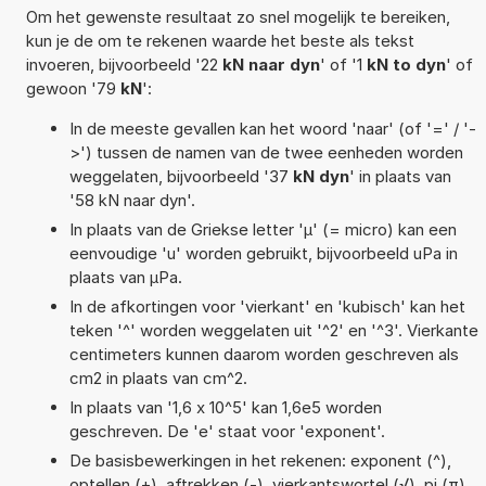
Om het gewenste resultaat zo snel mogelijk te bereiken,
kun je de om te rekenen waarde het beste als tekst
invoeren, bijvoorbeeld '22
kN naar dyn
' of '1
kN to dyn
' of
gewoon '79
kN
':
In de meeste gevallen kan het woord 'naar' (of '=' / '-
>') tussen de namen van de twee eenheden worden
weggelaten, bijvoorbeeld '37
kN dyn
' in plaats van
'58 kN naar dyn'.
In plaats van de Griekse letter 'µ' (= micro) kan een
eenvoudige 'u' worden gebruikt, bijvoorbeeld uPa in
plaats van µPa.
In de afkortingen voor 'vierkant' en 'kubisch' kan het
teken '^' worden weggelaten uit '^2' en '^3'. Vierkante
centimeters kunnen daarom worden geschreven als
cm2 in plaats van cm^2.
In plaats van '1,6 x 10^5' kan 1,6e5 worden
geschreven. De 'e' staat voor 'exponent'.
De basisbewerkingen in het rekenen: exponent (^),
optellen (+), aftrekken (-), vierkantswortel (√), pi (π),