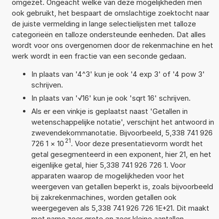
omgezet. Ongeacht welke van deze mogelijkheden men
ook gebruikt, het bespaart de omslachtige zoektocht naar
de juiste vermelding in lange selectielijsten met talloze
categorieën en talloze ondersteunde eenheden. Dat alles
wordt voor ons overgenomen door de rekenmachine en het
werk wordt in een fractie van een seconde gedaan.
In plaats van '4^3' kun je ook '4 exp 3' of '4 pow 3'
schrijven.
In plaats van '√16' kun je ook 'sqrt 16' schrijven.
Als er een vinkje is geplaatst naast 'Getallen in
wetenschappelijke notatie', verschijnt het antwoord in
zwevendekommanotatie. Bijvoorbeeld, 5,338 741 926
21
726 1
×
10
. Voor deze presentatievorm wordt het
getal gesegmenteerd in een exponent, hier 21, en het
eigenlijke getal, hier 5,338 741 926 726 1. Voor
apparaten waarop de mogelijkheden voor het
weergeven van getallen beperkt is, zoals bijvoorbeeld
bij zakrekenmachines, worden getallen ook
weergegeven als 5,338 741 926 726 1E+21. Dit maakt
met name zeer grote en zeer kleine aantallen