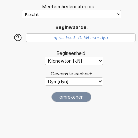
Meeteenhedencategorie:
Beginwaarde:
?
Begineenheid:
Gewenste eenheid: