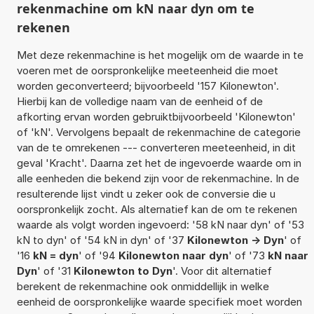
rekenmachine om kN naar dyn om te
rekenen
Met deze rekenmachine is het mogelijk om de waarde in te
voeren met de oorspronkelijke meeteenheid die moet
worden geconverteerd; bijvoorbeeld '157 Kilonewton'.
Hierbij kan de volledige naam van de eenheid of de
afkorting ervan worden gebruiktbijvoorbeeld 'Kilonewton'
of 'kN'. Vervolgens bepaalt de rekenmachine de categorie
van de te omrekenen --- converteren meeteenheid, in dit
geval 'Kracht'. Daarna zet het de ingevoerde waarde om in
alle eenheden die bekend zijn voor de rekenmachine. In de
resulterende lijst vindt u zeker ook de conversie die u
oorspronkelijk zocht. Als alternatief kan de om te rekenen
waarde als volgt worden ingevoerd: '58 kN naar dyn' of '53
kN to dyn' of '54 kN in dyn' of '37
Kilonewton -> Dyn
' of
'16
kN = dyn
' of '94
Kilonewton naar dyn
' of '73
kN naar
Dyn
' of '31
Kilonewton to Dyn
'. Voor dit alternatief
berekent de rekenmachine ook onmiddellijk in welke
eenheid de oorspronkelijke waarde specifiek moet worden