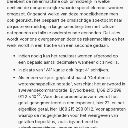
berekent de rekenmachine ook onmiddellijk in welke
eenheid de oorspronkelijke waarde specifiek moet worden
omgezet. Ongeacht welke van deze mogelijkheden men
ook gebruikt, het bespaart de omslachtige zoektocht naar
de juiste vermelding in lange selectielijsten met talloze
categorieën en talloze ondersteunde eenheden. Dat alles
wordt voor ons overgenomen door de rekenmachine en het
werk wordt in een fractie van een seconde gedaan.
Indien nodig kan het resultaat worden afgerond op
een bepaald aantal decimalen wanneer dit zinvol is.
In plaats van '√4' kun je ook 'sqrt 4' schrijven.
Als er een vinkje is geplaatst naast 'Getallen in
wetenschappelijke notatie', verschijnt het antwoord in
zwevendekommanotatie. Bijvoorbeeld, 1,168 215 298
22
011 2
×
10
. Voor deze presentatievorm wordt het
getal gesegmenteerd in een exponent, hier 22, en het
eigenlijke getal, hier 1,168 215 298 011 2. Voor apparaten
waarop de mogelijkheden voor het weergeven van
getallen beperkt is, zoals bijvoorbeeld bij
zakrekenmachines, worden getallen ook