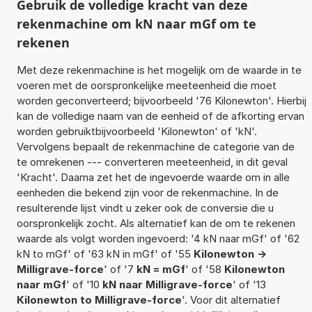
Gebruik de volledige kracht van deze
rekenmachine om kN naar mGf om te
rekenen
Met deze rekenmachine is het mogelijk om de waarde in te
voeren met de oorspronkelijke meeteenheid die moet
worden geconverteerd; bijvoorbeeld '76 Kilonewton'. Hierbij
kan de volledige naam van de eenheid of de afkorting ervan
worden gebruiktbijvoorbeeld 'Kilonewton' of 'kN'.
Vervolgens bepaalt de rekenmachine de categorie van de
te omrekenen --- converteren meeteenheid, in dit geval
'Kracht'. Daarna zet het de ingevoerde waarde om in alle
eenheden die bekend zijn voor de rekenmachine. In de
resulterende lijst vindt u zeker ook de conversie die u
oorspronkelijk zocht. Als alternatief kan de om te rekenen
waarde als volgt worden ingevoerd: '4 kN naar mGf' of '62
kN to mGf' of '63 kN in mGf' of '55
Kilonewton ->
Milligrave-force
' of '7
kN = mGf
' of '58
Kilonewton
naar mGf
' of '10
kN naar Milligrave-force
' of '13
Kilonewton to Milligrave-force
'. Voor dit alternatief