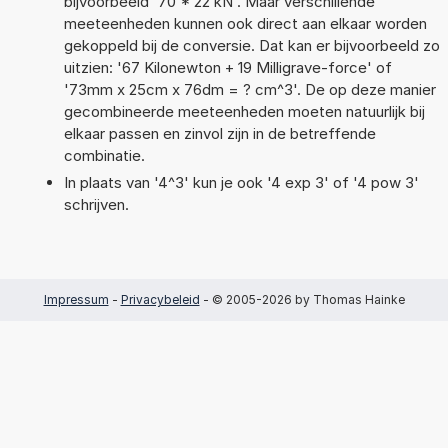
bijvoorbeeld '70 * 22 kN'. Maar verschillende
meeteenheden kunnen ook direct aan elkaar worden
gekoppeld bij de conversie. Dat kan er bijvoorbeeld zo
uitzien: '67 Kilonewton + 19 Milligrave-force' of
'73mm x 25cm x 76dm = ? cm^3'. De op deze manier
gecombineerde meeteenheden moeten natuurlijk bij
elkaar passen en zinvol zijn in de betreffende
combinatie.
In plaats van '4^3' kun je ook '4 exp 3' of '4 pow 3'
schrijven.
Impressum
-
Privacybeleid
- © 2005-2026 by Thomas Hainke