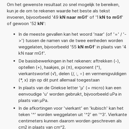
Om het gewenste resultaat zo snel mogelijk te bereiken,
kun je de om te rekenen waarde het beste als tekst
invoeren, bijvoorbeeld '49
kN naar mGf
' of '1
kN to mGf
'
of gewoon '52
kN
':
In de meeste gevallen kan het woord 'naar' (of '=' / '-
>') tussen de namen van de twee eenheden worden
weggelaten, bijvoorbeeld '55
kN mGf
' in plaats van '4
kN naar mGf'.
De basisbewerkingen in het rekenen: aftrekken (-),
optellen (+), haakjes, pi (π), exponent (^),
vierkantswortel (√), delen (/, :, ÷) en vermenigvuldigen
(*, x) zijn op dit punt allemaal toegestaan
In plaats van de Griekse letter 'µ' (= micro) kan een
eenvoudige 'u' worden gebruikt, bijvoorbeeld uPa in
plaats van µPa.
In de afkortingen voor 'vierkant' en 'kubisch' kan het
teken '^' worden weggelaten uit '^2' en '^3'. Vierkante
centimeters kunnen daarom worden geschreven als
cm2 in plaats van cm^2.