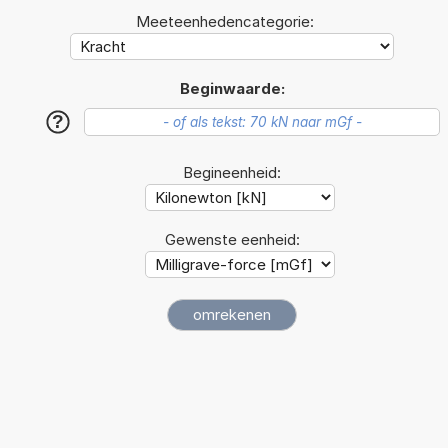
Meeteenhedencategorie:
Beginwaarde:
?
Begineenheid:
Gewenste eenheid: