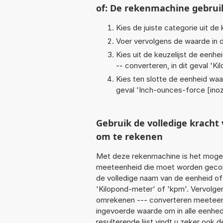
of: De rekenmachine gebrui
Kies de juiste categorie uit de k
Voer vervolgens de waarde in d
Kies uit de keuzelijst de eenh
-- converteren, in dit geval '
Ki
Kies ten slotte de eenheid waa
geval '
Inch-ounces-force [ino
Gebruik de volledige krach
om te rekenen
Met deze rekenmachine is het mogeli
meeteenheid die moet worden geconve
de volledige naam van de eenheid of
'Kilopond-meter' of 'kpm'. Vervolge
omrekenen --- converteren meeteenhe
ingevoerde waarde om in alle eenhed
resulterende lijst vindt u zeker ook d