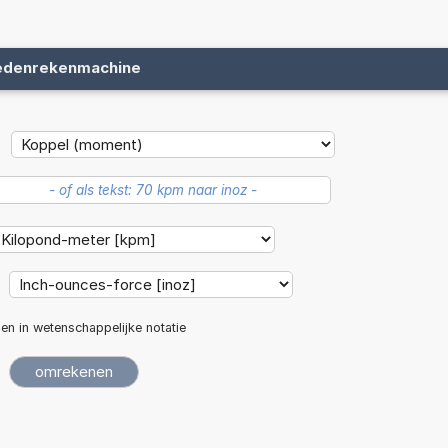
edenrekenmachine
len in wetenschappelijke notatie