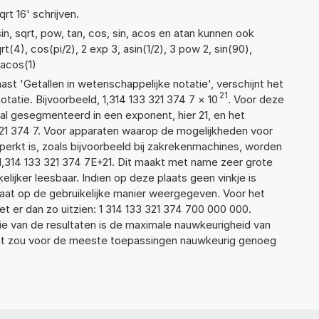
qrt 16' schrijven.
n, sqrt, pow, tan, cos, sin, acos en atan kunnen ook
(4), cos(pi/2), 2 exp 3, asin(1/2), 3 pow 2, sin(90),
 acos(1)
aast 'Getallen in wetenschappelijke notatie', verschijnt het
21
tie. Bijvoorbeeld, 1,314 133 321 374 7
×
10
. Voor deze
l gesegmenteerd in een exponent, hier 21, en het
3 321 374 7. Voor apparaten waarop de mogelijkheden voor
erkt is, zoals bijvoorbeeld bij zakrekenmachines, worden
1,314 133 321 374 7E+21. Dit maakt met name zeer grote
elijker leesbaar. Indien op deze plaats geen vinkje is
taat op de gebruikelijke manier weergegeven. Voor het
 er dan zo uitzien: 1 314 133 321 374 700 000 000.
ie van de resultaten is de maximale nauwkeurigheid van
Dat zou voor de meeste toepassingen nauwkeurig genoeg