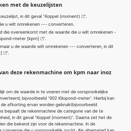
ken met de keuzelijsten
euzelijst, in dit geval '
Koppel (moment)
'.
ie u wilt omrekenen --- converteren.
eid die overeenkomt met de waarde die u wilt omrekenen -
lopond-meter [kpm]
'.
rnaar u de waarde wilt omrekenen --- converteren, in dit
z]
'.
t van deze rekenmachine om kpm naar inoz
jk om de waarde in te voeren met de oorspronkelijke
rteerd; bijvoorbeeld '902 Kilopond-meter'. Hierbij kan
 de afkorting ervan worden gebruiktbijvoorbeeld
ns bepaalt de rekenmachine de categorie van de te
id, in dit geval 'Koppel (moment)'. Daarna zet het de
en die bekend zijn voor de rekenmachine. In de
e conversie die u oorspronkelijk zocht. Als alternatief kan