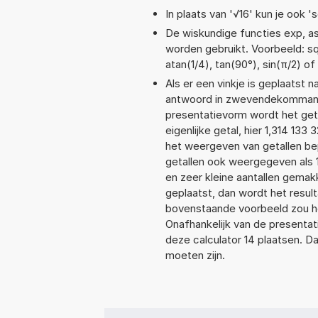
In plaats van '√16' kun je ook 's
De wiskundige functies exp, asi
worden gebruikt. Voorbeeld: sqrt
atan(1/4), tan(90°), sin(π/2) of
Als er een vinkje is geplaatst n
antwoord in zwevendekommanota
presentatievorm wordt het geta
eigenlijke getal, hier 1,314 13
het weergeven van getallen bep
getallen ook weergegeven als 
en zeer kleine aantallen gemakk
geplaatst, dan wordt het resul
bovenstaande voorbeeld zou het
Onafhankelijk van de presentat
deze calculator 14 plaatsen. 
moeten zijn.