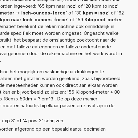
orden ingevoerd: '65 kpm naar inoz' of '28 kpm to inoz'
meter -> Inch-ounces-force
' of '30
kpm = inoz
' of '62
kpm naar Inch-ounces-force
' of '59
Kilopond-meter
lternatief berekent de rekenmachine ook onmiddellijk in
waarde specifiek moet worden omgezet. Ongeacht welke
ruikt, het bespaart de omslachtige zoektocht naar de
jsten met talloze categorieën en talloze ondersteunde
 overgenomen door de rekenmachine en het werk wordt in
.
ne het mogelijk om wiskundige uitdrukkingen te
t alleen met getallen worden gerekend, zoals bijvoorbeeld
ende meeteenheden kunnen ook direct aan elkaar worden
t kan er bijvoorbeeld zo uitzien: '56 Kilopond-meter + 88
x 18cm x 50dm = ? cm^3'. De op deze manier
ten natuurlijk bij elkaar passen en zinvol zijn in de
4 exp 3' of '4 pow 3' schrijven.
 worden afgerond op een bepaald aantal decimalen