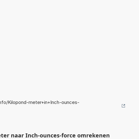
nfo/Kilopond-meter+in+Inch-ounces-
ter naar Inch-ounces-force omrekenen