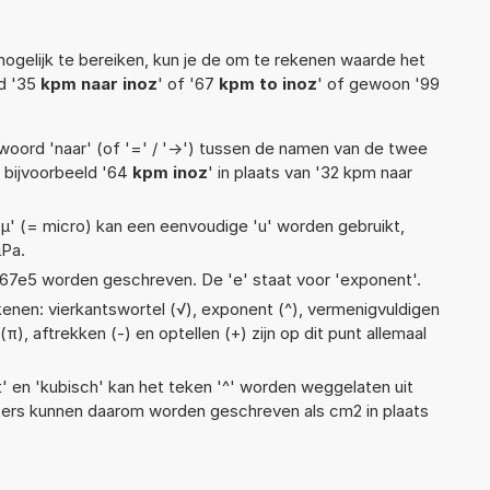
ogelijk te bereiken, kun je de om te rekenen waarde het
ld '35
kpm naar inoz
' of '67
kpm to inoz
' of gewoon '99
woord 'naar' (of '=' / '->') tussen de namen van de twee
bijvoorbeeld '64
kpm inoz
' in plaats van '32 kpm naar
 'µ' (= micro) kan een eenvoudige 'u' worden gebruikt,
µPa.
 1,67e5 worden geschreven. De 'e' staat voor 'exponent'.
enen: vierkantswortel (√), exponent (^), vermenigvuldigen
pi (π), aftrekken (-) en optellen (+) zijn op dit punt allemaal
t' en 'kubisch' kan het teken '^' worden weggelaten uit
eters kunnen daarom worden geschreven als cm2 in plaats