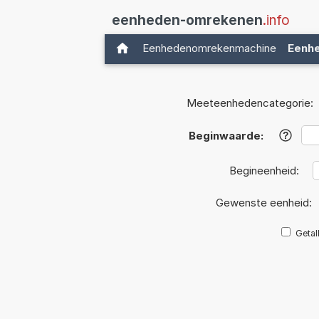
eenheden-omrekenen
.info
Eenhedenomrekenmachine
Eenh
Meeteenhedencategorie:
Beginwaarde:
?
Begineenheid:
Gewenste eenheid:
Getal