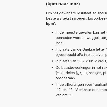
(kpm naar inoz)
Om het gewenste resultaat zo snel m
beste als tekst invoeren, bijvoorbee
kpm
':
In de meeste gevallen kan het 
eenheden worden weggelaten, 
inoz'.
In plaats van de Griekse letter
bijvoorbeeld uPa in plaats van 
In plaats van '1,67 x 10^5' kan
De basisbewerkingen in het rek
(*, x), delen (/, :, ÷), haakjes, 
toegestaan
In de afkortingen voor 'vierkan
'^2' en '^3'. Vierkante centim
van cm^2.