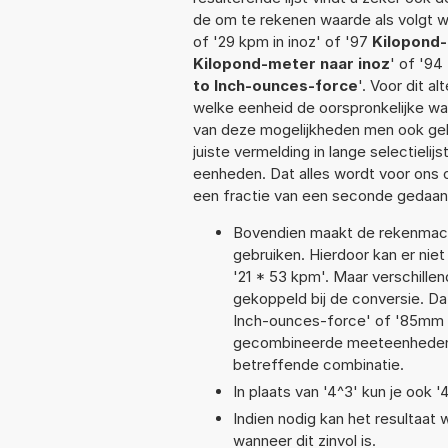
de om te rekenen waarde als volgt w
of '29 kpm in inoz' of '97
Kilopond-
Kilopond-meter naar inoz
' of '94
to Inch-ounces-force
'. Voor dit a
welke eenheid de oorspronkelijke 
van deze mogelijkheden men ook geb
juiste vermelding in lange selectieli
eenheden. Dat alles wordt voor ons
een fractie van een seconde gedaan
Bovendien maakt de rekenmachi
gebruiken. Hierdoor kan er nie
'21 * 53 kpm'. Maar verschill
gekoppeld bij de conversie. Da
Inch-ounces-force' of '85mm 
gecombineerde meeteenheden moe
betreffende combinatie.
In plaats van '4^3' kun je ook '
Indien nodig kan het resultaat
wanneer dit zinvol is.