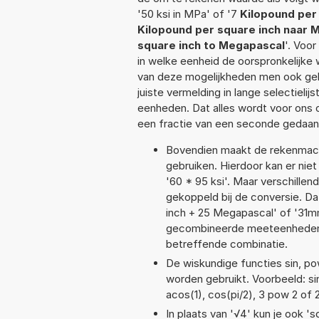
'50 ksi in MPa' of '7
Kilopound per
Kilopound per square inch naar 
square inch to Megapascal
'. Voo
in welke eenheid de oorspronkelijk
van deze mogelijkheden men ook geb
juiste vermelding in lange selectieli
eenheden. Dat alles wordt voor ons
een fractie van een seconde gedaan
Bovendien maakt de rekenmachi
gebruiken. Hierdoor kan er nie
'60 * 95 ksi'. Maar verschill
gekoppeld bij de conversie. Dat
inch + 25 Megapascal' of '31
gecombineerde meeteenheden moe
betreffende combinatie.
De wiskundige functies sin, pow
worden gebruikt. Voorbeeld: sin(
acos(1), cos(pi/2), 3 pow 2 of 
In plaats van '√4' kun je ook 'sq