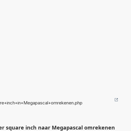
are+inch+in+Megapascal+omrekenen.php
er square inch naar Megapascal omrekenen