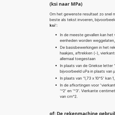
(ksi naar MPa)
Om het gewenste resultaat zo snel m
beste als tekst invoeren, bijvoorbee
ksi
':
In de meeste gevallen kan het 
eenheden worden weggelaten, 
De basisbewerkingen in het reken
haakjes, aftrekken (-), vierkant
allemaal toegestaan
In plaats van de Griekse letter
bijvoorbeeld uPa in plaats van 
In plaats van '1,73 x 10^5' kan
In de afkortingen voor 'vierkan
'^2' en '^3'. Vierkante centim
van cm^2.
of: De rekenmachine gebrui