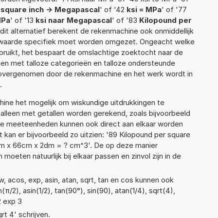
 square inch -> Megapascal
' of '42
ksi = MPa
' of '77
MPa
' of '13
ksi naar Megapascal
' of '83
Kilopound per
r dit alternatief berekent de rekenmachine ook onmiddellijk
e waarde specifiek moet worden omgezet. Ongeacht welke
ruikt, het bespaart de omslachtige zoektocht naar de
jsten met talloze categorieën en talloze ondersteunde
 overgenomen door de rekenmachine en het werk wordt in
.
ne het mogelijk om wiskundige uitdrukkingen te
t alleen met getallen worden gerekend, zoals bijvoorbeeld
ende meeteenheden kunnen ook direct aan elkaar worden
 kan er bijvoorbeeld zo uitzien: '89 Kilopound per square
mm x 66cm x 2dm = ? cm^3'. De op deze manier
ten natuurlijk bij elkaar passen en zinvol zijn in de
, acos, exp, asin, atan, sqrt, tan en cos kunnen ook
π/2), asin(1/2), tan(90°), sin(90), atan(1/4), sqrt(4),
2 exp 3
rt 4' schrijven.