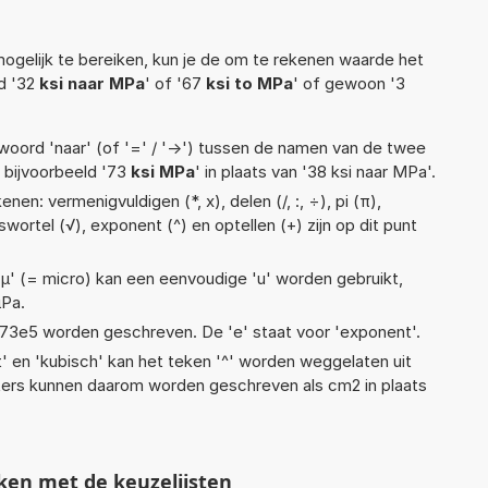
ogelijk te bereiken, kun je de om te rekenen waarde het
ld '32
ksi naar MPa
' of '67
ksi to MPa
' of gewoon '3
woord 'naar' (of '=' / '->') tussen de namen van de twee
bijvoorbeeld '73
ksi MPa
' in plaats van '38 ksi naar MPa'.
en: vermenigvuldigen (*, x), delen (/, :, ÷), pi (π),
swortel (√), exponent (^) en optellen (+) zijn op dit punt
 'µ' (= micro) kan een eenvoudige 'u' worden gebruikt,
µPa.
 1,73e5 worden geschreven. De 'e' staat voor 'exponent'.
t' en 'kubisch' kan het teken '^' worden weggelaten uit
eters kunnen daarom worden geschreven als cm2 in plaats
ken met de keuzelijsten