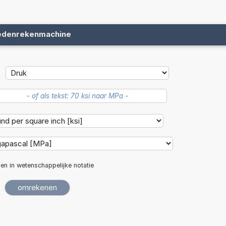
edenrekenmachine
len in wetenschappelijke notatie