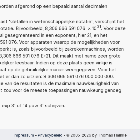
 worden afgerond op een bepaald aantal decimalen
aast 'Getallen in wetenschappelijke notatie', verschijnt het
21
atie. Bijvoorbeeld, 8,306 666 591 076
×
10
. Voor deze
l gesegmenteerd in een exponent, hier 21, en het
66 591 076. Voor apparaten waarop de mogelijkheden voor
erkt is, zoals bijvoorbeeld bij zakrekenmachines, worden
8,306 666 591 076 E+21. Dit maakt met name zeer grote
elijker leesbaar. Indien op deze plaats geen vinkje is
taat op de gebruikelijke manier weergegeven. Voor het
t er dan zo uitzien: 8 306 666 591 076 000 000 000.
ie van de resultaten is de maximale nauwkeurigheid van
Dat zou voor de meeste toepassingen nauwkeurig genoeg
4 exp 3' of '4 pow 3' schrijven.
Impressum
-
Privacybeleid
- © 2005-2026 by Thomas Hainke