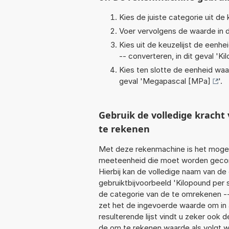
Kies de juiste categorie uit de k
Voer vervolgens de waarde in d
Kies uit de keuzelijst de eenh
-- converteren, in dit geval '
Kil
Kies ten slotte de eenheid waa
geval '
Megapascal [MPa]
'.
Gebruik de volledige krach
te rekenen
Met deze rekenmachine is het mogeli
meeteenheid die moet worden geconve
Hierbij kan de volledige naam van de
gebruiktbijvoorbeeld 'Kilopound per 
de categorie van de te omrekenen --
zet het de ingevoerde waarde om in 
resulterende lijst vindt u zeker ook d
de om te rekenen waarde als volgt wo