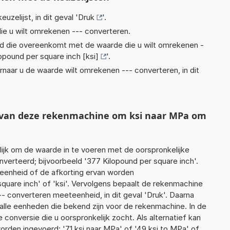
euzelijst, in dit geval '
Druk
'.
ie u wilt omrekenen --- converteren.
eid die overeenkomt met de waarde die u wilt omrekenen -
opound per square inch [ksi]
'.
rnaar u de waarde wilt omrekenen --- converteren, in dit
t van deze rekenmachine om ksi naar MPa om
jk om de waarde in te voeren met de oorspronkelijke
rteerd; bijvoorbeeld '377 Kilopound per square inch'.
 eenheid of de afkorting ervan worden
square inch' of 'ksi'. Vervolgens bepaalt de rekenmachine
- converteren meeteenheid, in dit geval 'Druk'. Daarna
alle eenheden die bekend zijn voor de rekenmachine. In de
e conversie die u oorspronkelijk zocht. Als alternatief kan
rden ingevoerd: '71 ksi naar MPa' of '49 ksi to MPa' of