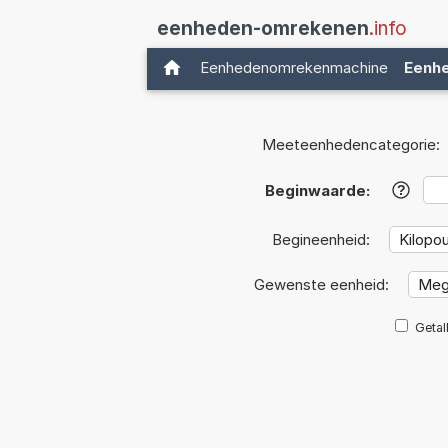
eenheden-omrekenen
.info
Eenhedenomrekenmachine
Eenh
Meeteenhedencategorie:
Beginwaarde:
?
Begineenheid:
Gewenste eenheid:
Getal