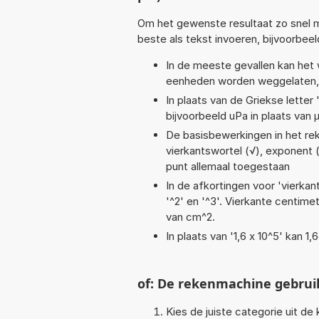
Om het gewenste resultaat zo snel m
beste als tekst invoeren, bijvoorbee
In de meeste gevallen kan het 
eenheden worden weggelaten, 
In plaats van de Griekse letter
bijvoorbeeld uPa in plaats van 
De basisbewerkingen in het reken
vierkantswortel (√), exponent (^
punt allemaal toegestaan
In de afkortingen voor 'vierkan
'^2' en '^3'. Vierkante centim
van cm^2.
In plaats van '1,6 x 10^5' kan 
of: De rekenmachine gebrui
Kies de juiste categorie uit de k