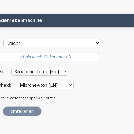
edenrekenmachine
id:
nheid:
len in wetenschappelijke notatie