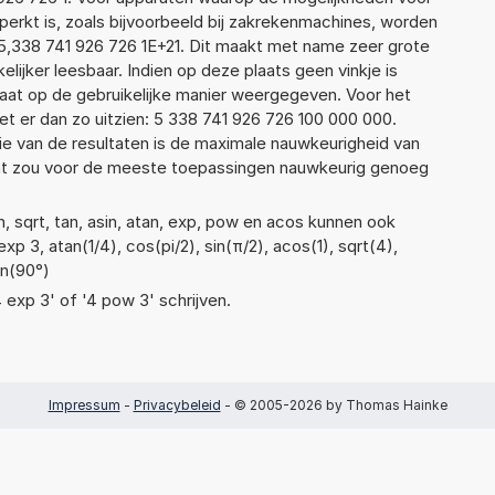
erkt is, zoals bijvoorbeeld bij zakrekenmachines, worden
5,338 741 926 726 1E+21. Dit maakt met name zeer grote
elijker leesbaar. Indien op deze plaats geen vinkje is
taat op de gebruikelijke manier weergegeven. Voor het
t er dan zo uitzien: 5 338 741 926 726 100 000 000.
ie van de resultaten is de maximale nauwkeurigheid van
Dat zou voor de meeste toepassingen nauwkeurig genoeg
, sqrt, tan, asin, atan, exp, pow en acos kunnen ook
p 3, atan(1/4), cos(pi/2), sin(π/2), acos(1), sqrt(4),
an(90°)
4 exp 3' of '4 pow 3' schrijven.
Impressum
-
Privacybeleid
- © 2005-2026 by Thomas Hainke