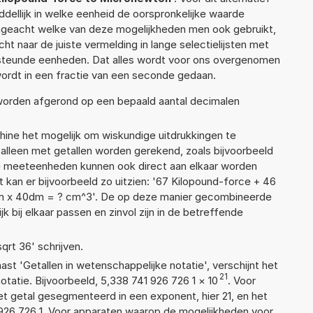
ellijk in welke eenheid de oorspronkelijke waarde
geacht welke van deze mogelijkheden men ook gebruikt,
t naar de juiste vermelding in lange selectielijsten met
ersteunde eenheden. Dat alles wordt voor ons overgenomen
ordt in een fractie van een seconde gedaan.
 worden afgerond op een bepaald aantal decimalen
ne het mogelijk om wiskundige uitdrukkingen te
t alleen met getallen worden gerekend, zoals bijvoorbeeld
nde meeteenheden kunnen ook direct aan elkaar worden
 kan er bijvoorbeeld zo uitzien: '67 Kilopound-force + 46
m x 40dm = ? cm^3'. De op deze manier gecombineerde
 bij elkaar passen en zinvol zijn in de betreffende
sqrt 36' schrijven.
aast 'Getallen in wetenschappelijke notatie', verschijnt het
21
tie. Bijvoorbeeld, 5,338 741 926 726 1
×
10
. Voor
t getal gesegmenteerd in een exponent, hier 21, en het
41 926 726 1. Voor apparaten waarop de mogelijkheden voor