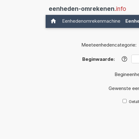
eenheden-omrekenen
.info
Eenhedenomrekenmachine
Eenh
Meeteenhedencategorie:
Beginwaarde:
?
Begineenhe
Gewenste ee
Getal