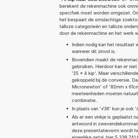
berekent de rekenmachine ook onmidd
specifiek moet worden omgezet. On
het bespaart de omslachtige zoektoch
talloze categorieën en talloze ond
door de rekenmachine en het werk w
Indien nodig kan het resultaat
wanneer dit zinvol is.
Bovendien maakt de rekenmachi
gebruiken. Hierdoor kan er nie
'25 * 4 kip'. Maar verschille
gekoppeld bij de conversie. Dat
Micronewton' of '82mm x 61c
meeteenheden moeten natuurlijk
combinatie.
In plaats van '√36' kun je ook '
Als er een vinkje is geplaatst n
antwoord in zwevendekommanota
deze presentatievorm wordt he
eigenlijke getal, hier 5,338 7