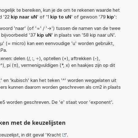
ogelijk te bereiken, kun je de om te rekenen waarde het
ld '22
kip naar uN
' of '1
kip to uN
' of gewoon '79
kip
':
woord 'naar' (of '=' / '->') tussen de namen van de twee
bijvoorbeeld '37
kip uN
' in plaats van '58 kip naar uN'.
 'µ' (= micro) kan een eenvoudige 'u' worden gebruikt,
µPa.
en: delen (/, :, ÷), optellen (+), aftrekken (-),
), pi (π), vermenigvuldigen (*, x) en haakjes zijn op dit
t' en 'kubisch' kan het teken '^' worden weggelaten uit
eters kunnen daarom worden geschreven als cm2 in plaats
1,6e5 worden geschreven. De 'e' staat voor 'exponent'.
ken met de keuzelijsten
euzelijst, in dit geval '
Kracht
'.