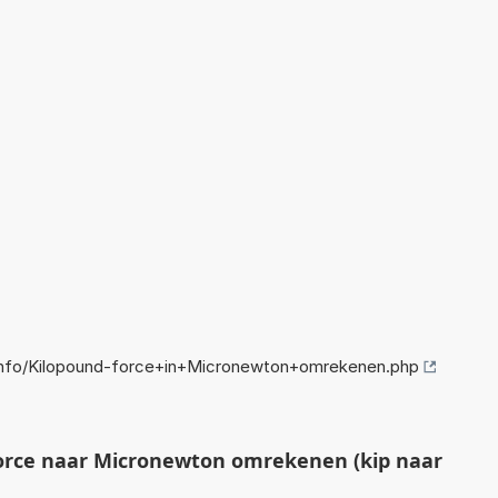
nfo/Kilopound-force+in+Micronewton+omrekenen.php
orce naar Micronewton omrekenen (kip naar