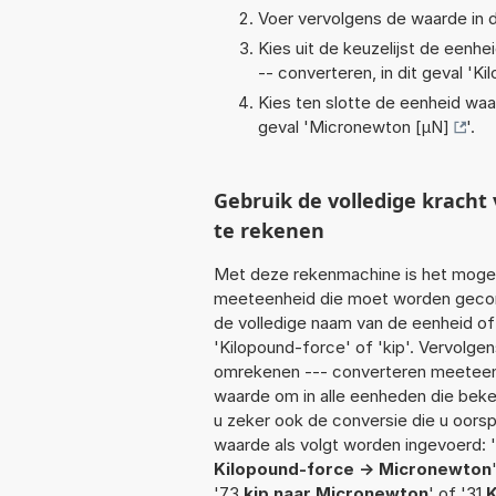
Voer vervolgens de waarde in d
Kies uit de keuzelijst de eenh
-- converteren, in dit geval '
Ki
Kies ten slotte de eenheid waa
geval '
Micronewton [µN]
'.
Gebruik de volledige krach
te rekenen
Met deze rekenmachine is het mogeli
meeteenheid die moet worden geconve
de volledige naam van de eenheid of
'Kilopound-force' of 'kip'. Vervolg
omrekenen --- converteren meeteenhe
waarde om in alle eenheden die beken
u zeker ook de conversie die u oorsp
waarde als volgt worden ingevoerd: '5
Kilopound-force -> Micronewton
'73
kip naar Micronewton
' of '31
K