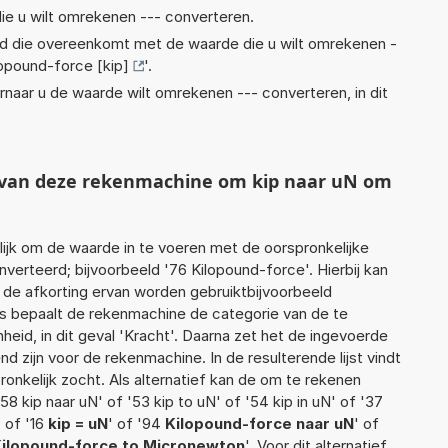
ie u wilt omrekenen --- converteren.
eid die overeenkomt met de waarde die u wilt omrekenen -
lopound-force [kip]
'.
rnaar u de waarde wilt omrekenen --- converteren, in dit
t van deze rekenmachine om kip naar uN om
jk om de waarde in te voeren met de oorspronkelijke
rteerd; bijvoorbeeld '76 Kilopound-force'. Hierbij kan
 de afkorting ervan worden gebruiktbijvoorbeeld
ens bepaalt de rekenmachine de categorie van de te
id, in dit geval 'Kracht'. Daarna zet het de ingevoerde
d zijn voor de rekenmachine. In de resulterende lijst vindt
ronkelijk zocht. Als alternatief kan de om te rekenen
8 kip naar uN' of '53 kip to uN' of '54 kip in uN' of '37
' of '16
kip = uN
' of '94
Kilopound-force naar uN
' of
ilopound-force to Micronewton
'. Voor dit alternatief