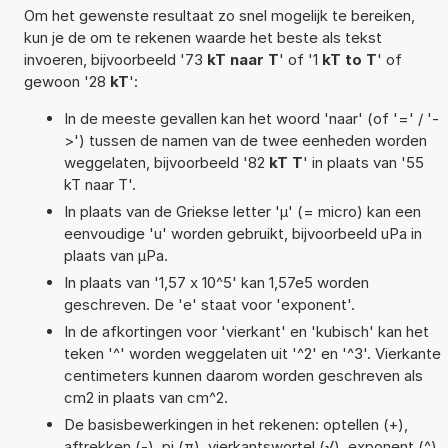
Om het gewenste resultaat zo snel mogelijk te bereiken,
kun je de om te rekenen waarde het beste als tekst
invoeren, bijvoorbeeld '73
kT naar T
' of '1
kT to T
' of
gewoon '28
kT
':
In de meeste gevallen kan het woord 'naar' (of '=' / '-
>') tussen de namen van de twee eenheden worden
weggelaten, bijvoorbeeld '82
kT T
' in plaats van '55
kT naar T'.
In plaats van de Griekse letter 'µ' (= micro) kan een
eenvoudige 'u' worden gebruikt, bijvoorbeeld uPa in
plaats van µPa.
In plaats van '1,57 x 10^5' kan 1,57e5 worden
geschreven. De 'e' staat voor 'exponent'.
In de afkortingen voor 'vierkant' en 'kubisch' kan het
teken '^' worden weggelaten uit '^2' en '^3'. Vierkante
centimeters kunnen daarom worden geschreven als
cm2 in plaats van cm^2.
De basisbewerkingen in het rekenen: optellen (+),
aftrekken (-), pi (π), vierkantswortel (√), exponent (^),