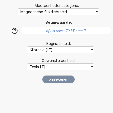
Meeteenhedencategorie:
Beginwaarde:
?
Begineenheid:
Gewenste eenheid: