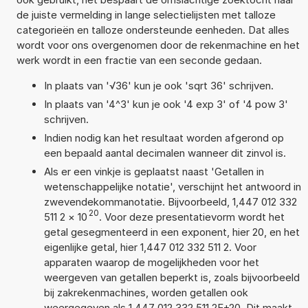
de juiste vermelding in lange selectielijsten met talloze
categorieën en talloze ondersteunde eenheden. Dat alles
wordt voor ons overgenomen door de rekenmachine en het
werk wordt in een fractie van een seconde gedaan.
In plaats van '√36' kun je ook 'sqrt 36' schrijven.
In plaats van '4^3' kun je ook '4 exp 3' of '4 pow 3'
schrijven.
Indien nodig kan het resultaat worden afgerond op
een bepaald aantal decimalen wanneer dit zinvol is.
Als er een vinkje is geplaatst naast 'Getallen in
wetenschappelijke notatie', verschijnt het antwoord in
zwevendekommanotatie. Bijvoorbeeld, 1,447 012 332
20
511 2
×
10
. Voor deze presentatievorm wordt het
getal gesegmenteerd in een exponent, hier 20, en het
eigenlijke getal, hier 1,447 012 332 511 2. Voor
apparaten waarop de mogelijkheden voor het
weergeven van getallen beperkt is, zoals bijvoorbeeld
bij zakrekenmachines, worden getallen ook
weergegeven als 1,447 012 332 511 2E+20. Dit maakt