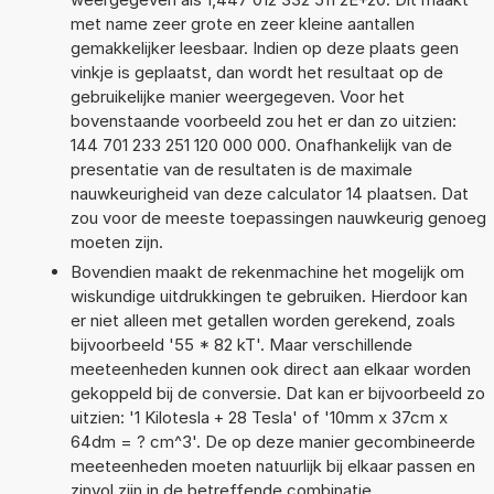
met name zeer grote en zeer kleine aantallen
gemakkelijker leesbaar. Indien op deze plaats geen
vinkje is geplaatst, dan wordt het resultaat op de
gebruikelijke manier weergegeven. Voor het
bovenstaande voorbeeld zou het er dan zo uitzien:
144 701 233 251 120 000 000. Onafhankelijk van de
presentatie van de resultaten is de maximale
nauwkeurigheid van deze calculator 14 plaatsen. Dat
zou voor de meeste toepassingen nauwkeurig genoeg
moeten zijn.
Bovendien maakt de rekenmachine het mogelijk om
wiskundige uitdrukkingen te gebruiken. Hierdoor kan
er niet alleen met getallen worden gerekend, zoals
bijvoorbeeld '55 * 82 kT'. Maar verschillende
meeteenheden kunnen ook direct aan elkaar worden
gekoppeld bij de conversie. Dat kan er bijvoorbeeld zo
uitzien: '1 Kilotesla + 28 Tesla' of '10mm x 37cm x
64dm = ? cm^3'. De op deze manier gecombineerde
meeteenheden moeten natuurlijk bij elkaar passen en
zinvol zijn in de betreffende combinatie.