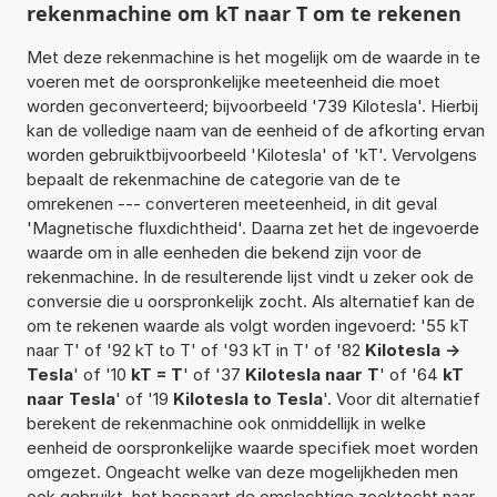
rekenmachine om kT naar T om te rekenen
Met deze rekenmachine is het mogelijk om de waarde in te
voeren met de oorspronkelijke meeteenheid die moet
worden geconverteerd; bijvoorbeeld '739 Kilotesla'. Hierbij
kan de volledige naam van de eenheid of de afkorting ervan
worden gebruiktbijvoorbeeld 'Kilotesla' of 'kT'. Vervolgens
bepaalt de rekenmachine de categorie van de te
omrekenen --- converteren meeteenheid, in dit geval
'Magnetische fluxdichtheid'. Daarna zet het de ingevoerde
waarde om in alle eenheden die bekend zijn voor de
rekenmachine. In de resulterende lijst vindt u zeker ook de
conversie die u oorspronkelijk zocht. Als alternatief kan de
om te rekenen waarde als volgt worden ingevoerd: '55 kT
naar T' of '92 kT to T' of '93 kT in T' of '82
Kilotesla ->
Tesla
' of '10
kT = T
' of '37
Kilotesla naar T
' of '64
kT
naar Tesla
' of '19
Kilotesla to Tesla
'. Voor dit alternatief
berekent de rekenmachine ook onmiddellijk in welke
eenheid de oorspronkelijke waarde specifiek moet worden
omgezet. Ongeacht welke van deze mogelijkheden men
ook gebruikt, het bespaart de omslachtige zoektocht naar