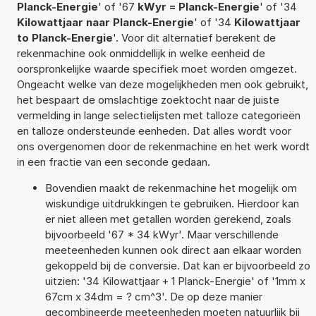
Planck-Energie
' of '67
kWyr = Planck-Energie
' of '34
Kilowattjaar naar Planck-Energie
' of '34
Kilowattjaar
to Planck-Energie
'. Voor dit alternatief berekent de
rekenmachine ook onmiddellijk in welke eenheid de
oorspronkelijke waarde specifiek moet worden omgezet.
Ongeacht welke van deze mogelijkheden men ook gebruikt,
het bespaart de omslachtige zoektocht naar de juiste
vermelding in lange selectielijsten met talloze categorieën
en talloze ondersteunde eenheden. Dat alles wordt voor
ons overgenomen door de rekenmachine en het werk wordt
in een fractie van een seconde gedaan.
Bovendien maakt de rekenmachine het mogelijk om
wiskundige uitdrukkingen te gebruiken. Hierdoor kan
er niet alleen met getallen worden gerekend, zoals
bijvoorbeeld '67 * 34 kWyr'. Maar verschillende
meeteenheden kunnen ook direct aan elkaar worden
gekoppeld bij de conversie. Dat kan er bijvoorbeeld zo
uitzien: '34 Kilowattjaar + 1 Planck-Energie' of '1mm x
67cm x 34dm = ? cm^3'. De op deze manier
gecombineerde meeteenheden moeten natuurlijk bij