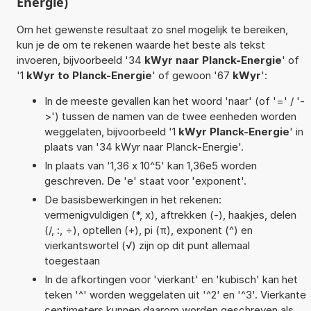
Energie)
Om het gewenste resultaat zo snel mogelijk te bereiken,
kun je de om te rekenen waarde het beste als tekst
invoeren, bijvoorbeeld '34
kWyr naar Planck-Energie
' of
'1
kWyr to Planck-Energie
' of gewoon '67
kWyr
':
In de meeste gevallen kan het woord 'naar' (of '=' / '-
>') tussen de namen van de twee eenheden worden
weggelaten, bijvoorbeeld '1
kWyr Planck-Energie
' in
plaats van '34 kWyr naar Planck-Energie'.
In plaats van '1,36 x 10^5' kan 1,36e5 worden
geschreven. De 'e' staat voor 'exponent'.
De basisbewerkingen in het rekenen:
vermenigvuldigen (*, x), aftrekken (-), haakjes, delen
(/, :, ÷), optellen (+), pi (π), exponent (^) en
vierkantswortel (√) zijn op dit punt allemaal
toegestaan
In de afkortingen voor 'vierkant' en 'kubisch' kan het
teken '^' worden weggelaten uit '^2' en '^3'. Vierkante
centimeters kunnen daarom worden geschreven als