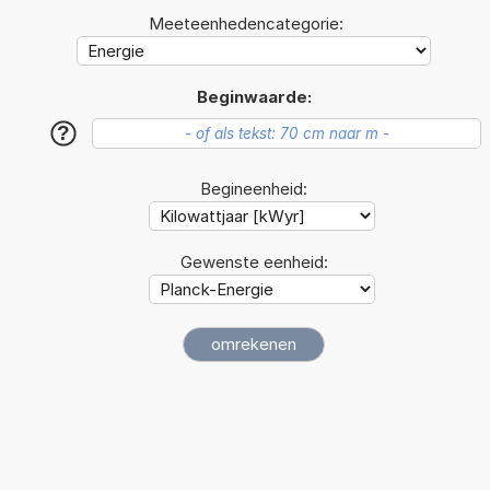
Meeteenhedencategorie:
Beginwaarde:
?
Begineenheid:
Gewenste eenheid: