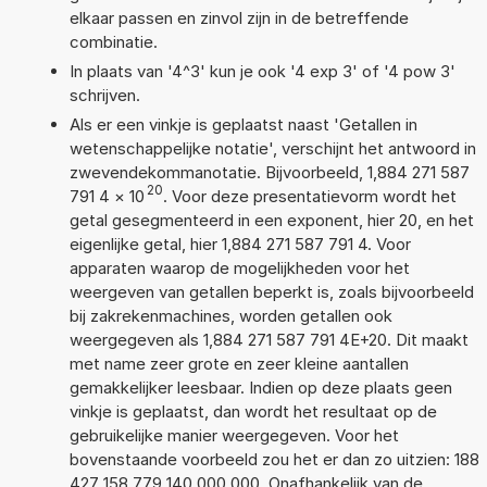
elkaar passen en zinvol zijn in de betreffende
combinatie.
In plaats van '4^3' kun je ook '4 exp 3' of '4 pow 3'
schrijven.
Als er een vinkje is geplaatst naast 'Getallen in
wetenschappelijke notatie', verschijnt het antwoord in
zwevendekommanotatie. Bijvoorbeeld, 1,884 271 587
20
791 4
×
10
. Voor deze presentatievorm wordt het
getal gesegmenteerd in een exponent, hier 20, en het
eigenlijke getal, hier 1,884 271 587 791 4. Voor
apparaten waarop de mogelijkheden voor het
weergeven van getallen beperkt is, zoals bijvoorbeeld
bij zakrekenmachines, worden getallen ook
weergegeven als 1,884 271 587 791 4E+20. Dit maakt
met name zeer grote en zeer kleine aantallen
gemakkelijker leesbaar. Indien op deze plaats geen
vinkje is geplaatst, dan wordt het resultaat op de
gebruikelijke manier weergegeven. Voor het
bovenstaande voorbeeld zou het er dan zo uitzien: 188
427 158 779 140 000 000. Onafhankelijk van de