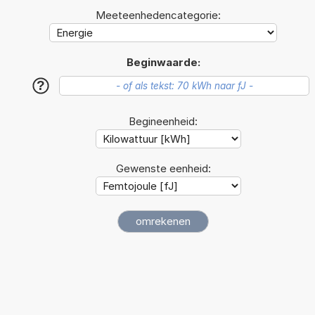
Meeteenhedencategorie:
Beginwaarde:
?
Begineenheid:
Gewenste eenheid: