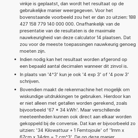
vinkje is geplaatst, dan wordt het resultaat op de
gebruikelijke manier weergegeven. Voor het
bovenstaande voorbeeld zou het er dan zo uitzien: 188
427 158 779 140 000 000. Onafhankelijk van de
presentatie van de resultaten is de maximale
nauwkeurigheid van deze calculator 14 plaatsen. Dat
zou voor de meeste toepassingen nauwkeurig genoeg
moeten zijn.
Indien nodig kan het resultaat worden afgerond op
een bepaald aantal decimalen wanneer dit zinvol is.
In plaats van '4^3' kun je ook '4 exp 3' of '4 pow 3'
schrijven.
Bovendien maakt de rekenmachine het mogelijk om
wiskundige uitdrukkingen te gebruiken. Hierdoor kan
er niet alleen met getallen worden gerekend, zoals
bijvoorbeeld '67 * 34 kWh'. Maar verschillende
meeteenheden kunnen ook direct aan elkaar worden
gekoppeld bij de conversie. Dat kan er bijvoorbeeld zo
uitzien: '34 Kilowattuur + 1 Femtojoule' of '1mm x
67cm x 34dm = ? cm^3'. De op deze manier