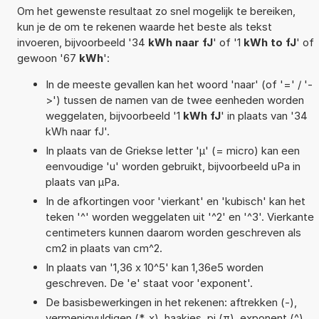
Om het gewenste resultaat zo snel mogelijk te bereiken,
kun je de om te rekenen waarde het beste als tekst
invoeren, bijvoorbeeld '34
kWh naar fJ
' of '1
kWh to fJ
' of
gewoon '67
kWh
':
In de meeste gevallen kan het woord 'naar' (of '=' / '-
>') tussen de namen van de twee eenheden worden
weggelaten, bijvoorbeeld '1
kWh fJ
' in plaats van '34
kWh naar fJ'.
In plaats van de Griekse letter 'µ' (= micro) kan een
eenvoudige 'u' worden gebruikt, bijvoorbeeld uPa in
plaats van µPa.
In de afkortingen voor 'vierkant' en 'kubisch' kan het
teken '^' worden weggelaten uit '^2' en '^3'. Vierkante
centimeters kunnen daarom worden geschreven als
cm2 in plaats van cm^2.
In plaats van '1,36 x 10^5' kan 1,36e5 worden
geschreven. De 'e' staat voor 'exponent'.
De basisbewerkingen in het rekenen: aftrekken (-),
vermenigvuldigen (*, x), haakjes, pi (π), exponent (^),