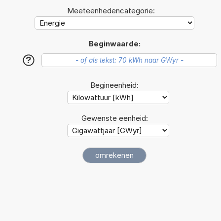
Meeteenhedencategorie:
Beginwaarde:
?
Begineenheid:
Gewenste eenheid: