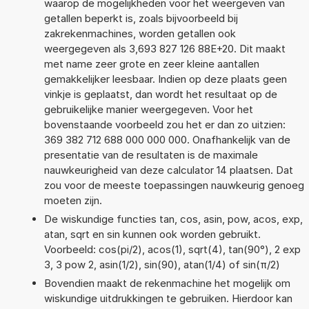
waarop de mogelijkheden voor het weergeven van
getallen beperkt is, zoals bijvoorbeeld bij
zakrekenmachines, worden getallen ook
weergegeven als 3,693 827 126 88E+20. Dit maakt
met name zeer grote en zeer kleine aantallen
gemakkelijker leesbaar. Indien op deze plaats geen
vinkje is geplaatst, dan wordt het resultaat op de
gebruikelijke manier weergegeven. Voor het
bovenstaande voorbeeld zou het er dan zo uitzien:
369 382 712 688 000 000 000. Onafhankelijk van de
presentatie van de resultaten is de maximale
nauwkeurigheid van deze calculator 14 plaatsen. Dat
zou voor de meeste toepassingen nauwkeurig genoeg
moeten zijn.
De wiskundige functies tan, cos, asin, pow, acos, exp,
atan, sqrt en sin kunnen ook worden gebruikt.
Voorbeeld: cos(pi/2), acos(1), sqrt(4), tan(90°), 2 exp
3, 3 pow 2, asin(1/2), sin(90), atan(1/4) of sin(π/2)
Bovendien maakt de rekenmachine het mogelijk om
wiskundige uitdrukkingen te gebruiken. Hierdoor kan