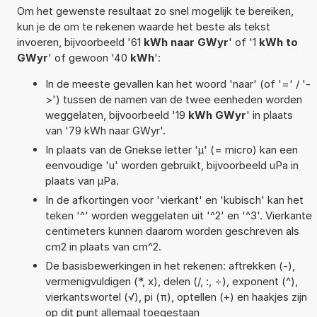
Om het gewenste resultaat zo snel mogelijk te bereiken,
kun je de om te rekenen waarde het beste als tekst
invoeren, bijvoorbeeld '61
kWh naar GWyr
' of '1
kWh to
GWyr
' of gewoon '40
kWh
':
In de meeste gevallen kan het woord 'naar' (of '=' / '-
>') tussen de namen van de twee eenheden worden
weggelaten, bijvoorbeeld '19
kWh GWyr
' in plaats
van '79 kWh naar GWyr'.
In plaats van de Griekse letter 'µ' (= micro) kan een
eenvoudige 'u' worden gebruikt, bijvoorbeeld uPa in
plaats van µPa.
In de afkortingen voor 'vierkant' en 'kubisch' kan het
teken '^' worden weggelaten uit '^2' en '^3'. Vierkante
centimeters kunnen daarom worden geschreven als
cm2 in plaats van cm^2.
De basisbewerkingen in het rekenen: aftrekken (-),
vermenigvuldigen (*, x), delen (/, :, ÷), exponent (^),
vierkantswortel (√), pi (π), optellen (+) en haakjes zijn
op dit punt allemaal toegestaan