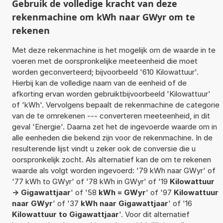
Gebruik de volledige kracht van deze
rekenmachine om kWh naar GWyr om te
rekenen
Met deze rekenmachine is het mogelijk om de waarde in te
voeren met de oorspronkelijke meeteenheid die moet
worden geconverteerd; bijvoorbeeld '610 Kilowattuur'.
Hierbij kan de volledige naam van de eenheid of de
afkorting ervan worden gebruiktbijvoorbeeld 'Kilowattuur'
of 'kWh'. Vervolgens bepaalt de rekenmachine de categorie
van de te omrekenen --- converteren meeteenheid, in dit
geval 'Energie'. Daarna zet het de ingevoerde waarde om in
alle eenheden die bekend zijn voor de rekenmachine. In de
resulterende lijst vindt u zeker ook de conversie die u
oorspronkelijk zocht. Als alternatief kan de om te rekenen
waarde als volgt worden ingevoerd: '79 kWh naar GWyr' of
'77 kWh to GWyr' of '78 kWh in GWyr' of '19
Kilowattuur
-> Gigawattjaar
' of '58
kWh = GWyr
' of '97
Kilowattuur
naar GWyr
' of '37
kWh naar Gigawattjaar
' of '16
Kilowattuur to Gigawattjaar
'. Voor dit alternatief