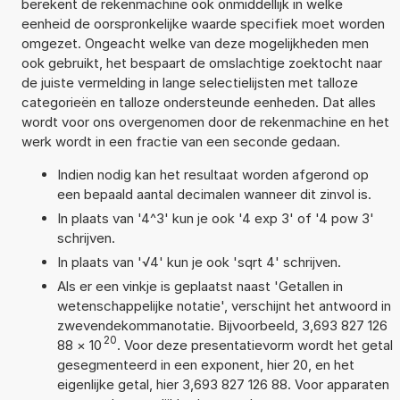
berekent de rekenmachine ook onmiddellijk in welke
eenheid de oorspronkelijke waarde specifiek moet worden
omgezet. Ongeacht welke van deze mogelijkheden men
ook gebruikt, het bespaart de omslachtige zoektocht naar
de juiste vermelding in lange selectielijsten met talloze
categorieën en talloze ondersteunde eenheden. Dat alles
wordt voor ons overgenomen door de rekenmachine en het
werk wordt in een fractie van een seconde gedaan.
Indien nodig kan het resultaat worden afgerond op
een bepaald aantal decimalen wanneer dit zinvol is.
In plaats van '4^3' kun je ook '4 exp 3' of '4 pow 3'
schrijven.
In plaats van '√4' kun je ook 'sqrt 4' schrijven.
Als er een vinkje is geplaatst naast 'Getallen in
wetenschappelijke notatie', verschijnt het antwoord in
zwevendekommanotatie. Bijvoorbeeld, 3,693 827 126
20
88
×
10
. Voor deze presentatievorm wordt het getal
gesegmenteerd in een exponent, hier 20, en het
eigenlijke getal, hier 3,693 827 126 88. Voor apparaten