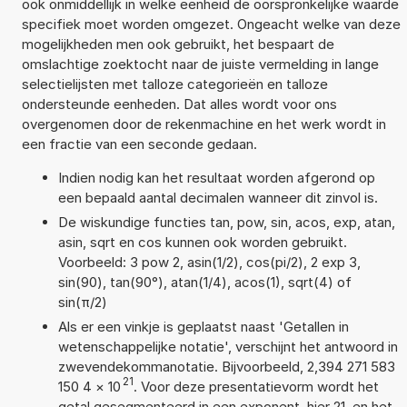
ook onmiddellijk in welke eenheid de oorspronkelijke waarde
specifiek moet worden omgezet. Ongeacht welke van deze
mogelijkheden men ook gebruikt, het bespaart de
omslachtige zoektocht naar de juiste vermelding in lange
selectielijsten met talloze categorieën en talloze
ondersteunde eenheden. Dat alles wordt voor ons
overgenomen door de rekenmachine en het werk wordt in
een fractie van een seconde gedaan.
Indien nodig kan het resultaat worden afgerond op
een bepaald aantal decimalen wanneer dit zinvol is.
De wiskundige functies tan, pow, sin, acos, exp, atan,
asin, sqrt en cos kunnen ook worden gebruikt.
Voorbeeld: 3 pow 2, asin(1/2), cos(pi/2), 2 exp 3,
sin(90), tan(90°), atan(1/4), acos(1), sqrt(4) of
sin(π/2)
Als er een vinkje is geplaatst naast 'Getallen in
wetenschappelijke notatie', verschijnt het antwoord in
zwevendekommanotatie. Bijvoorbeeld, 2,394 271 583
21
150 4
×
10
. Voor deze presentatievorm wordt het
getal gesegmenteerd in een exponent, hier 21, en het