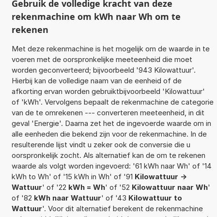
Gebruik de volledige kracht van deze
rekenmachine om kWh naar Wh om te
rekenen
Met deze rekenmachine is het mogelijk om de waarde in te
voeren met de oorspronkelijke meeteenheid die moet
worden geconverteerd; bijvoorbeeld '943 Kilowattuur'.
Hierbij kan de volledige naam van de eenheid of de
afkorting ervan worden gebruiktbijvoorbeeld 'Kilowattuur'
of 'kWh'. Vervolgens bepaalt de rekenmachine de categorie
van de te omrekenen --- converteren meeteenheid, in dit
geval 'Energie'. Daarna zet het de ingevoerde waarde om in
alle eenheden die bekend zijn voor de rekenmachine. In de
resulterende lijst vindt u zeker ook de conversie die u
oorspronkelijk zocht. Als alternatief kan de om te rekenen
waarde als volgt worden ingevoerd: '61 kWh naar Wh' of '14
kWh to Wh' of '15 kWh in Wh' of '91
Kilowattuur ->
Wattuur
' of '22
kWh = Wh
' of '52
Kilowattuur naar Wh
'
of '82
kWh naar Wattuur
' of '43
Kilowattuur to
Wattuur
'. Voor dit alternatief berekent de rekenmachine