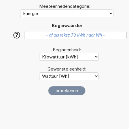
Meeteenhedencategorie:
Beginwaarde:
?
Begineenheid:
Gewenste eenheid: