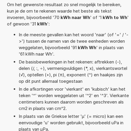
Om het gewenste resultaat zo snel mogelijk te bereiken,
kun je de om te rekenen waarde het beste als tekst
invoeren, bijvoorbeeld '70
kWh naar Wh
' of '1
kWh to Wh
'
of gewoon '31
kWh
':
In de meeste gevallen kan het woord 'naar' (of '=' / '-
>') tussen de namen van de twee eenheden worden
weggelaten, bijvoorbeeld '91
kWh Wh
' in plaats van
'61 kWh naar Wh'.
De basisbewerkingen in het rekenen: aftrekken (-),
delen (/, :, ÷), vermenigvuldigen (*, x), vierkantswortel
(√), optellen (+), pi (π), exponent (^) en haakjes zijn
op dit punt allemaal toegestaan
In de afkortingen voor 'vierkant' en 'kubisch' kan het
teken '^' worden weggelaten uit '^2' en '^3'. Vierkante
centimeters kunnen daarom worden geschreven als
cm2 in plaats van cm^2.
In plaats van de Griekse letter 'µ' (= micro) kan een
eenvoudige 'u' worden gebruikt, bijvoorbeeld uPa in
plaats van µPa.