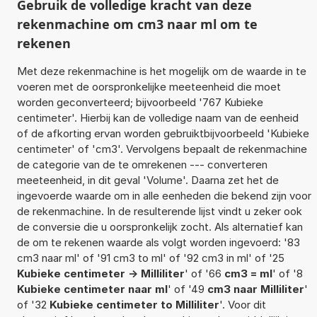
Gebruik de volledige kracht van deze
rekenmachine om cm3 naar ml om te
rekenen
Met deze rekenmachine is het mogelijk om de waarde in te
voeren met de oorspronkelijke meeteenheid die moet
worden geconverteerd; bijvoorbeeld '767 Kubieke
centimeter'. Hierbij kan de volledige naam van de eenheid
of de afkorting ervan worden gebruiktbijvoorbeeld 'Kubieke
centimeter' of 'cm3'. Vervolgens bepaalt de rekenmachine
de categorie van de te omrekenen --- converteren
meeteenheid, in dit geval 'Volume'. Daarna zet het de
ingevoerde waarde om in alle eenheden die bekend zijn voor
de rekenmachine. In de resulterende lijst vindt u zeker ook
de conversie die u oorspronkelijk zocht. Als alternatief kan
de om te rekenen waarde als volgt worden ingevoerd: '83
cm3 naar ml' of '91 cm3 to ml' of '92 cm3 in ml' of '25
Kubieke centimeter -> Milliliter
' of '66
cm3 = ml
' of '8
Kubieke centimeter naar ml
' of '49
cm3 naar Milliliter
'
of '32
Kubieke centimeter to Milliliter
'. Voor dit