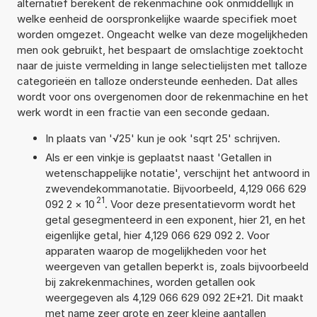
alternatief berekent de rekenmachine ook onmiddellijk in
welke eenheid de oorspronkelijke waarde specifiek moet
worden omgezet. Ongeacht welke van deze mogelijkheden
men ook gebruikt, het bespaart de omslachtige zoektocht
naar de juiste vermelding in lange selectielijsten met talloze
categorieën en talloze ondersteunde eenheden. Dat alles
wordt voor ons overgenomen door de rekenmachine en het
werk wordt in een fractie van een seconde gedaan.
In plaats van '√25' kun je ook 'sqrt 25' schrijven.
Als er een vinkje is geplaatst naast 'Getallen in
wetenschappelijke notatie', verschijnt het antwoord in
zwevendekommanotatie. Bijvoorbeeld, 4,129 066 629
21
092 2
×
10
. Voor deze presentatievorm wordt het
getal gesegmenteerd in een exponent, hier 21, en het
eigenlijke getal, hier 4,129 066 629 092 2. Voor
apparaten waarop de mogelijkheden voor het
weergeven van getallen beperkt is, zoals bijvoorbeeld
bij zakrekenmachines, worden getallen ook
weergegeven als 4,129 066 629 092 2E+21. Dit maakt
met name zeer grote en zeer kleine aantallen