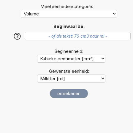
Meeteenhedencategorie:
Beginwaarde:
?
Begineenheid:
Gewenste eenheid: