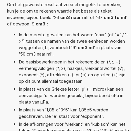
Om het gewenste resultaat zo snel mogelijk te bereiken,
kun je de om te rekenen waarde het beste als tekst
invoeren, bijvoorbeeld '26
cm3 naar ml
' of '67
cm3 to ml
'
of gewoon '9
cm3
':
In de meeste gevallen kan het woord 'naar' (of '=' / '-
>') tussen de namen van de twee eenheden worden
weggelaten, bijvoorbeeld '91
cm3 ml
' in plaats van
'50 cm3 naar ml'.
De basisbewerkingen in het rekenen: delen (/, :, ÷),
vermenigvuldigen (*, x), haakjes, vierkantswortel (√),
exponent (^), aftrekken (-), pi (π) en optellen (+) zijn
op dit punt allemaal toegestaan
In plaats van de Griekse letter 'µ' (= micro) kan een
eenvoudige 'u' worden gebruikt, bijvoorbeeld uPa in
plaats van µPa.
In plaats van '1,85 x 10^5' kan 1,85e5 worden
geschreven. De 'e' staat voor 'exponent'.
In de afkortingen voor 'vierkant' en 'kubisch' kan het
teken '^' worden weggelaten uit '^2' en '^3'. Vierkante