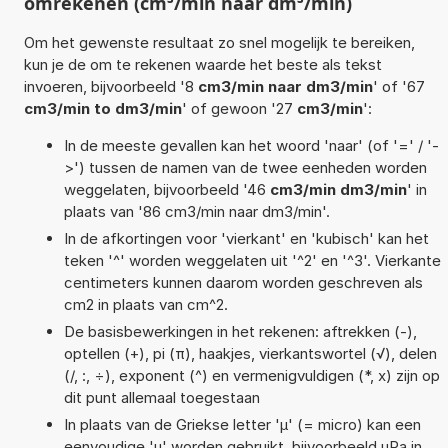
omrekenen (cm³/min naar dm³/min)
Om het gewenste resultaat zo snel mogelijk te bereiken,
kun je de om te rekenen waarde het beste als tekst
invoeren, bijvoorbeeld '8
cm3/min naar dm3/min
' of '67
cm3/min to dm3/min
' of gewoon '27
cm3/min
':
In de meeste gevallen kan het woord 'naar' (of '=' / '-
>') tussen de namen van de twee eenheden worden
weggelaten, bijvoorbeeld '46
cm3/min dm3/min
' in
plaats van '86 cm3/min naar dm3/min'.
In de afkortingen voor 'vierkant' en 'kubisch' kan het
teken '^' worden weggelaten uit '^2' en '^3'. Vierkante
centimeters kunnen daarom worden geschreven als
cm2 in plaats van cm^2.
De basisbewerkingen in het rekenen: aftrekken (-),
optellen (+), pi (π), haakjes, vierkantswortel (√), delen
(/, :, ÷), exponent (^) en vermenigvuldigen (*, x) zijn op
dit punt allemaal toegestaan
In plaats van de Griekse letter 'µ' (= micro) kan een
eenvoudige 'u' worden gebruikt, bijvoorbeeld uPa in