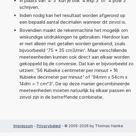
In plaats van '4^3' kun je ook '4 exp 3' of '4 pow 3'
schrijven.
Indien nodig kan het resultaat worden afgerond op
een bepaald aantal decimalen wanneer dit zinvol is.
Bovendien maakt de rekenmachine het mogelijk om
wiskundige uitdrukkingen te gebruiken. Hierdoor kan
er niet alleen met getallen worden gerekend, zoals
bijvoorbeeld '75 * 35 cm3/min'. Maar verschillende
meeteenheden kunnen ook direct aan elkaar worden
gekoppeld bij de conversie. Dat kan er bijvoorbeeld zo
uitzien: '56 Kubieke centimeter per minuut + 16
Kubieke decimeter per minuut' of '94mm x 54cm x
14dm = ? cm^3'. De op deze manier gecombineerde
meeteenheden moeten natuurlijk bij elkaar passen en
zinvol zijn in de betreffende combinatie.
Impressum
-
Privacybeleid
- © 2005-2026 by Thomas Hainke