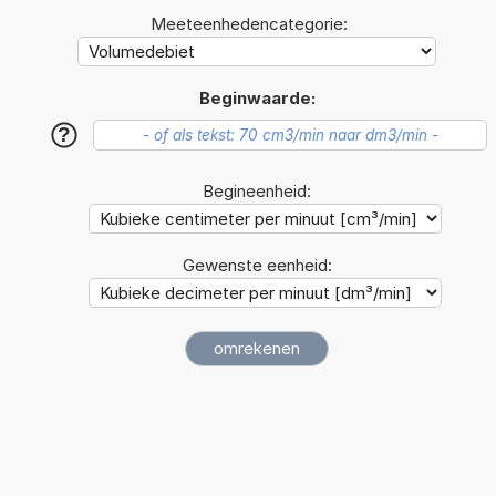
Meeteenhedencategorie:
Beginwaarde:
?
Begineenheid:
Gewenste eenheid: