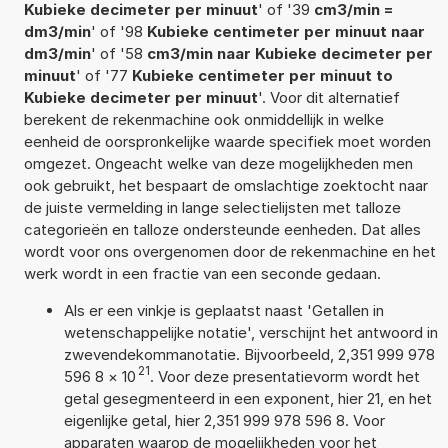
Kubieke decimeter per minuut
' of '39
cm3/min =
dm3/min
' of '98
Kubieke centimeter per minuut naar
dm3/min
' of '58
cm3/min naar Kubieke decimeter per
minuut
' of '77
Kubieke centimeter per minuut to
Kubieke decimeter per minuut
'. Voor dit alternatief
berekent de rekenmachine ook onmiddellijk in welke
eenheid de oorspronkelijke waarde specifiek moet worden
omgezet. Ongeacht welke van deze mogelijkheden men
ook gebruikt, het bespaart de omslachtige zoektocht naar
de juiste vermelding in lange selectielijsten met talloze
categorieën en talloze ondersteunde eenheden. Dat alles
wordt voor ons overgenomen door de rekenmachine en het
werk wordt in een fractie van een seconde gedaan.
Als er een vinkje is geplaatst naast 'Getallen in
wetenschappelijke notatie', verschijnt het antwoord in
zwevendekommanotatie. Bijvoorbeeld, 2,351 999 978
21
596 8
×
10
. Voor deze presentatievorm wordt het
getal gesegmenteerd in een exponent, hier 21, en het
eigenlijke getal, hier 2,351 999 978 596 8. Voor
apparaten waarop de mogelijkheden voor het