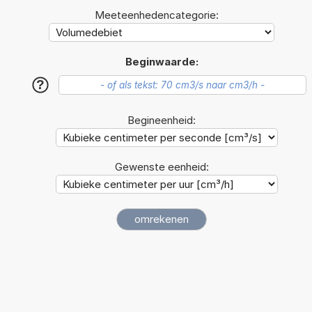
Meeteenhedencategorie:
Beginwaarde:
?
Begineenheid:
Gewenste eenheid: