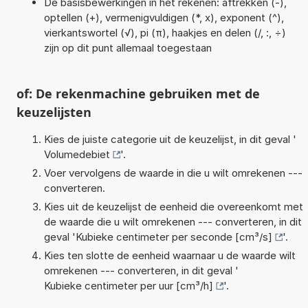
De basisbewerkingen in het rekenen: aftrekken (-),
optellen (+), vermenigvuldigen (*, x), exponent (^),
vierkantswortel (√), pi (π), haakjes en delen (/, :, ÷)
zijn op dit punt allemaal toegestaan
of: De rekenmachine gebruiken met de
keuzelijsten
Kies de juiste categorie uit de keuzelijst, in dit geval '
Volumedebiet
'.
Voer vervolgens de waarde in die u wilt omrekenen ---
converteren.
Kies uit de keuzelijst de eenheid die overeenkomt met
de waarde die u wilt omrekenen --- converteren, in dit
geval '
Kubieke centimeter per seconde [cm³/s]
'.
Kies ten slotte de eenheid waarnaar u de waarde wilt
omrekenen --- converteren, in dit geval '
Kubieke centimeter per uur [cm³/h]
'.