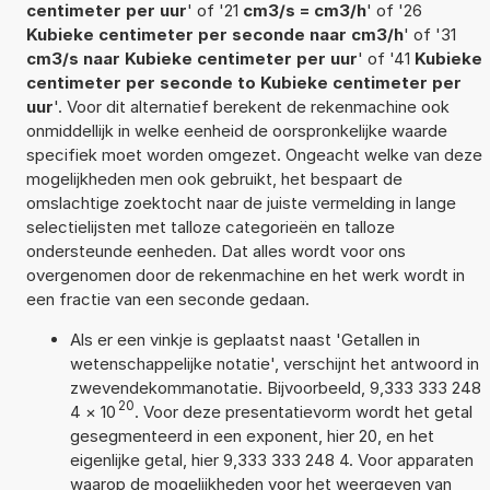
centimeter per uur
' of '21
cm3/s = cm3/h
' of '26
Kubieke centimeter per seconde naar cm3/h
' of '31
cm3/s naar Kubieke centimeter per uur
' of '41
Kubieke
centimeter per seconde to Kubieke centimeter per
uur
'. Voor dit alternatief berekent de rekenmachine ook
onmiddellijk in welke eenheid de oorspronkelijke waarde
specifiek moet worden omgezet. Ongeacht welke van deze
mogelijkheden men ook gebruikt, het bespaart de
omslachtige zoektocht naar de juiste vermelding in lange
selectielijsten met talloze categorieën en talloze
ondersteunde eenheden. Dat alles wordt voor ons
overgenomen door de rekenmachine en het werk wordt in
een fractie van een seconde gedaan.
Als er een vinkje is geplaatst naast 'Getallen in
wetenschappelijke notatie', verschijnt het antwoord in
zwevendekommanotatie. Bijvoorbeeld, 9,333 333 248
20
4
×
10
. Voor deze presentatievorm wordt het getal
gesegmenteerd in een exponent, hier 20, en het
eigenlijke getal, hier 9,333 333 248 4. Voor apparaten
waarop de mogelijkheden voor het weergeven van