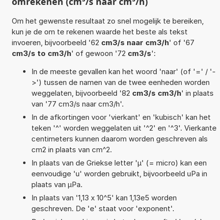
omrekenen (cm³/s naar cm³/h)
Om het gewenste resultaat zo snel mogelijk te bereiken,
kun je de om te rekenen waarde het beste als tekst
invoeren, bijvoorbeeld '62
cm3/s naar cm3/h
' of '67
cm3/s to cm3/h
' of gewoon '72
cm3/s
':
In de meeste gevallen kan het woord 'naar' (of '=' / '-
>') tussen de namen van de twee eenheden worden
weggelaten, bijvoorbeeld '82
cm3/s cm3/h
' in plaats
van '77 cm3/s naar cm3/h'.
In de afkortingen voor 'vierkant' en 'kubisch' kan het
teken '^' worden weggelaten uit '^2' en '^3'. Vierkante
centimeters kunnen daarom worden geschreven als
cm2 in plaats van cm^2.
In plaats van de Griekse letter 'µ' (= micro) kan een
eenvoudige 'u' worden gebruikt, bijvoorbeeld uPa in
plaats van µPa.
In plaats van '1,13 x 10^5' kan 1,13e5 worden
geschreven. De 'e' staat voor 'exponent'.