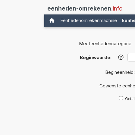
eenheden-omrekenen
.info
Eenhedenomrekenmachine
Eenh
Meeteenhedencategorie:
Beginwaarde:
?
Begineenheid
Gewenste eenhe
Getal