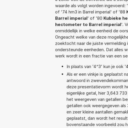
waarde als volgt worden ingevoerd: '9
of '74 hm3 in Barrel imperial' of '88
Barrel imperial
' of '80
Kubieke he
hectometer to Barrel imperial
'. 
onmiddellijk in welke eenheid de oo
Ongeacht welke van deze mogelijkhe
zoektocht naar de juiste vermelding i
ondersteunde eenheden. Dat alles 
werk wordt in een fractie van een s
In plaats van '4^3' kun je ook '
Als er een vinkje is geplaatst n
antwoord in zwevendekommanot
deze presentatievorm wordt he
eigenlijke getal, hier 3,643 7
het weergeven van getallen bep
getallen ook weergegeven als 
en zeer kleine aantallen gemakk
geplaatst, dan wordt het resul
bovenstaande voorbeeld zou he