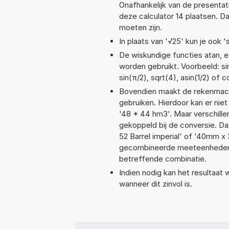
Onafhankelijk van de presentat
deze calculator 14 plaatsen. 
moeten zijn.
In plaats van '√25' kun je ook 's
De wiskundige functies atan, ex
worden gebruikt. Voorbeeld: sin
sin(π/2), sqrt(4), asin(1/2) of c
Bovendien maakt de rekenmachi
gebruiken. Hierdoor kan er nie
'48 * 44 hm3'. Maar verschill
gekoppeld bij de conversie. Da
52 Barrel imperial' of '40mm 
gecombineerde meeteenheden moe
betreffende combinatie.
Indien nodig kan het resultaat
wanneer dit zinvol is.