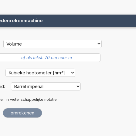
edenrekenmachine
:
id:
len in wetenschappelijke notatie