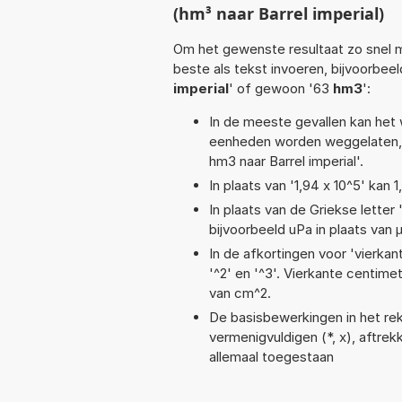
(hm³ naar Barrel imperial)
Om het gewenste resultaat zo snel m
beste als tekst invoeren, bijvoorbeel
imperial
' of gewoon '63
hm3
':
In de meeste gevallen kan het 
eenheden worden weggelaten, 
hm3 naar Barrel imperial'.
In plaats van '1,94 x 10^5' kan
In plaats van de Griekse letter
bijvoorbeeld uPa in plaats van 
In de afkortingen voor 'vierkan
'^2' en '^3'. Vierkante centim
van cm^2.
De basisbewerkingen in het reke
vermenigvuldigen (*, x), aftrekk
allemaal toegestaan