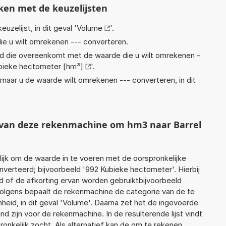
ken met de keuzelijsten
euzelijst, in dit geval '
Volume
'.
ie u wilt omrekenen --- converteren.
eid die overeenkomt met de waarde die u wilt omrekenen -
bieke hectometer [hm³]
'.
rnaar u de waarde wilt omrekenen --- converteren, in dit
t van deze rekenmachine om hm3 naar Barrel
jk om de waarde in te voeren met de oorspronkelijke
erteerd; bijvoorbeeld '992 Kubieke hectometer'. Hierbij
d of de afkorting ervan worden gebruiktbijvoorbeeld
olgens bepaalt de rekenmachine de categorie van de te
id, in dit geval 'Volume'. Daarna zet het de ingevoerde
d zijn voor de rekenmachine. In de resulterende lijst vindt
ronkelijk zocht. Als alternatief kan de om te rekenen