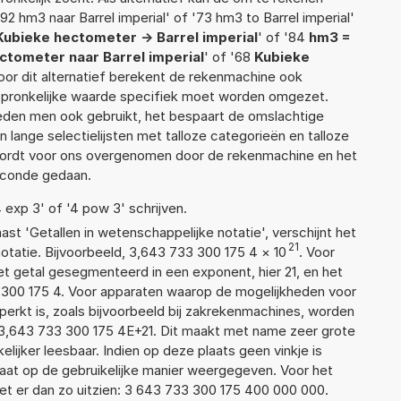
2 hm3 naar Barrel imperial' of '73 hm3 to Barrel imperial'
Kubieke hectometer -> Barrel imperial
' of '84
hm3 =
ctometer naar Barrel imperial
' of '68
Kubieke
Voor dit alternatief berekent de rekenmachine ook
rspronkelijke waarde specifiek moet worden omgezet.
den men ook gebruikt, het bespaart de omslachtige
n lange selectielijsten met talloze categorieën en talloze
wordt voor ons overgenomen door de rekenmachine en het
econde gedaan.
4 exp 3' of '4 pow 3' schrijven.
aast 'Getallen in wetenschappelijke notatie', verschijnt het
21
atie. Bijvoorbeeld, 3,643 733 300 175 4
×
10
. Voor
t getal gesegmenteerd in een exponent, hier 21, en het
33 300 175 4. Voor apparaten waarop de mogelijkheden voor
erkt is, zoals bijvoorbeeld bij zakrekenmachines, worden
3,643 733 300 175 4E+21. Dit maakt met name zeer grote
elijker leesbaar. Indien op deze plaats geen vinkje is
taat op de gebruikelijke manier weergegeven. Voor het
t er dan zo uitzien: 3 643 733 300 175 400 000 000.