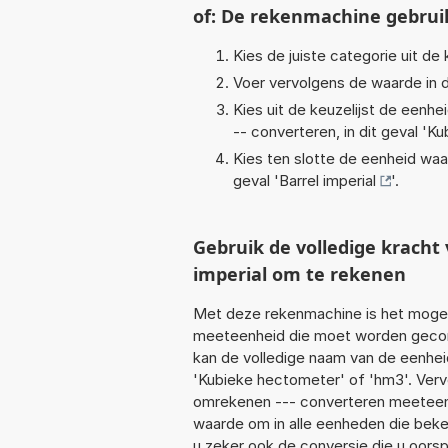
of: De rekenmachine gebrui
Kies de juiste categorie uit de k
Voer vervolgens de waarde in d
Kies uit de keuzelijst de eenh
-- converteren, in dit geval '
Ku
Kies ten slotte de eenheid waa
geval '
Barrel imperial
'.
Gebruik de volledige krach
imperial om te rekenen
Met deze rekenmachine is het mogeli
meeteenheid die moet worden geconv
kan de volledige naam van de eenhei
'Kubieke hectometer' of 'hm3'. Verv
omrekenen --- converteren meeteenhe
waarde om in alle eenheden die beken
u zeker ook de conversie die u oorsp