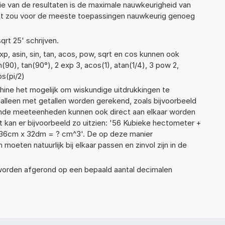
ie van de resultaten is de maximale nauwkeurigheid van
Dat zou voor de meeste toepassingen nauwkeurig genoeg
qrt 25' schrijven.
p, asin, sin, tan, acos, pow, sqrt en cos kunnen ook
(90), tan(90°), 2 exp 3, acos(1), atan(1/4), 3 pow 2,
os(pi/2)
ne het mogelijk om wiskundige uitdrukkingen te
t alleen met getallen worden gerekend, zoals bijvoorbeeld
ende meeteenheden kunnen ook direct aan elkaar worden
t kan er bijvoorbeeld zo uitzien: '56 Kubieke hectometer +
x 36cm x 32dm = ? cm^3'. De op deze manier
ten natuurlijk bij elkaar passen en zinvol zijn in de
 worden afgerond op een bepaald aantal decimalen