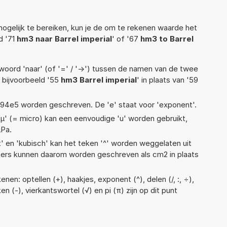
ogelijk te bereiken, kun je de om te rekenen waarde het
d '71
hm3 naar Barrel imperial
' of '67
hm3 to Barrel
woord 'naar' (of '=' / '->') tussen de namen van de twee
bijvoorbeeld '55
hm3 Barrel imperial
' in plaats van '59
 1,94e5 worden geschreven. De 'e' staat voor 'exponent'.
 'µ' (= micro) kan een eenvoudige 'u' worden gebruikt,
µPa.
t' en 'kubisch' kan het teken '^' worden weggelaten uit
eters kunnen daarom worden geschreven als cm2 in plaats
nen: optellen (+), haakjes, exponent (^), delen (/, :, ÷),
en (-), vierkantswortel (√) en pi (π) zijn op dit punt