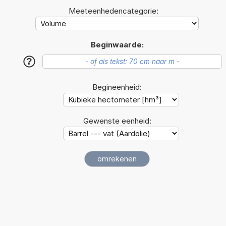
Meeteenhedencategorie:
Beginwaarde:
?
Begineenheid:
Gewenste eenheid: