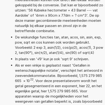
gekoppeld bij de conversie. Dat kan er bijvoorbeeld zo
uitzien: '56 Kubieke hectometer + 43 Barrel --- vat
Aardolie' of '4mm x 90cm x 77dm = ? cm^3'. De op
deze manier gecombineerde meeteenheden moeten
natuurlijk bij elkaar passen en zinvol zijn in de
betreffende combinatie.
De wiskundige functies tan, atan, acos, sin, asin, exp,
pow, sqrt en cos kunnen ook worden gebruikt.
Voorbeeld: 2 exp 3, asin(1/2), cos(pi/2), acos(1), 3 pow
2, tan(90°), sin(π/2), atan(1/4), sin(90) of sqrt(4)
In plaats van '√9' kun je ook 'sqrt 9' schrijven.
Als er een vinkje is geplaatst naast 'Getallen in
wetenschappelijke notatie', verschijnt het antwoord in
zwevendekommanotatie. Bijvoorbeeld, 1,575 279 985
22
665
×
10
. Voor deze presentatievorm wordt het
getal gesegmenteerd in een exponent, hier 22, en het
eigenlijke getal, hier 1,575 279 985 665. Voor
apparaten waarop de mogelijkheden voor het
weergeven van getallen beperkt is, zoals bijvoorbeeld