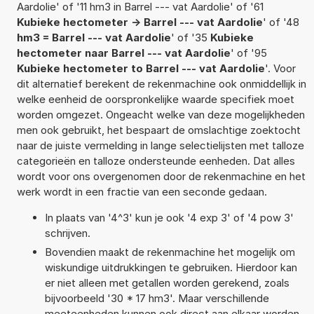
Aardolie' of '11 hm3 in Barrel --- vat Aardolie' of '61
Kubieke hectometer -> Barrel --- vat Aardolie
' of '48
hm3 = Barrel --- vat Aardolie
' of '35
Kubieke
hectometer naar Barrel --- vat Aardolie
' of '95
Kubieke hectometer to Barrel --- vat Aardolie
'. Voor
dit alternatief berekent de rekenmachine ook onmiddellijk in
welke eenheid de oorspronkelijke waarde specifiek moet
worden omgezet. Ongeacht welke van deze mogelijkheden
men ook gebruikt, het bespaart de omslachtige zoektocht
naar de juiste vermelding in lange selectielijsten met talloze
categorieën en talloze ondersteunde eenheden. Dat alles
wordt voor ons overgenomen door de rekenmachine en het
werk wordt in een fractie van een seconde gedaan.
In plaats van '4^3' kun je ook '4 exp 3' of '4 pow 3'
schrijven.
Bovendien maakt de rekenmachine het mogelijk om
wiskundige uitdrukkingen te gebruiken. Hierdoor kan
er niet alleen met getallen worden gerekend, zoals
bijvoorbeeld '30 * 17 hm3'. Maar verschillende
meeteenheden kunnen ook direct aan elkaar worden