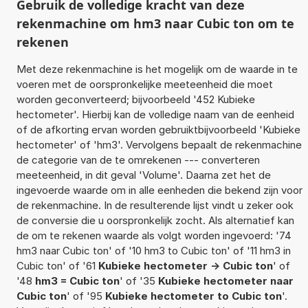
Gebruik de volledige kracht van deze
rekenmachine om hm3 naar Cubic ton om te
rekenen
Met deze rekenmachine is het mogelijk om de waarde in te
voeren met de oorspronkelijke meeteenheid die moet
worden geconverteerd; bijvoorbeeld '452 Kubieke
hectometer'. Hierbij kan de volledige naam van de eenheid
of de afkorting ervan worden gebruiktbijvoorbeeld 'Kubieke
hectometer' of 'hm3'. Vervolgens bepaalt de rekenmachine
de categorie van de te omrekenen --- converteren
meeteenheid, in dit geval 'Volume'. Daarna zet het de
ingevoerde waarde om in alle eenheden die bekend zijn voor
de rekenmachine. In de resulterende lijst vindt u zeker ook
de conversie die u oorspronkelijk zocht. Als alternatief kan
de om te rekenen waarde als volgt worden ingevoerd: '74
hm3 naar Cubic ton' of '10 hm3 to Cubic ton' of '11 hm3 in
Cubic ton' of '61
Kubieke hectometer -> Cubic ton
' of
'48
hm3 = Cubic ton
' of '35
Kubieke hectometer naar
Cubic ton
' of '95
Kubieke hectometer to Cubic ton
'.