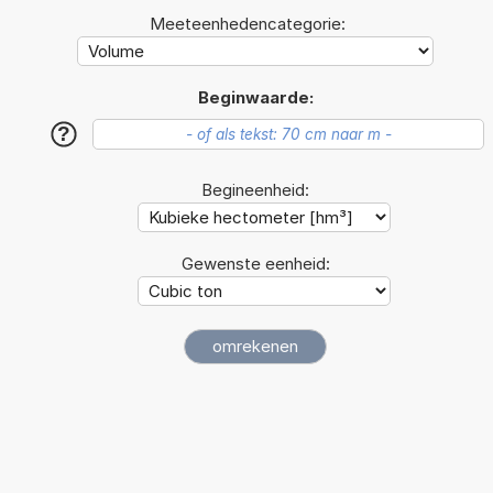
Meeteenhedencategorie:
Beginwaarde:
?
Begineenheid:
Gewenste eenheid: