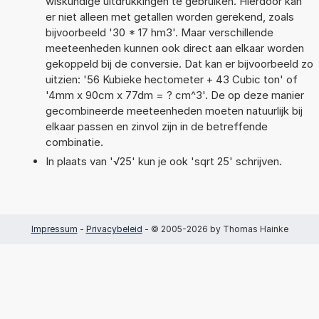
wiskundige uitdrukkingen te gebruiken. Hierdoor kan
er niet alleen met getallen worden gerekend, zoals
bijvoorbeeld '30 * 17 hm3'. Maar verschillende
meeteenheden kunnen ook direct aan elkaar worden
gekoppeld bij de conversie. Dat kan er bijvoorbeeld zo
uitzien: '56 Kubieke hectometer + 43 Cubic ton' of
'4mm x 90cm x 77dm = ? cm^3'. De op deze manier
gecombineerde meeteenheden moeten natuurlijk bij
elkaar passen en zinvol zijn in de betreffende
combinatie.
In plaats van '√25' kun je ook 'sqrt 25' schrijven.
Impressum
-
Privacybeleid
- © 2005-2026 by Thomas Hainke