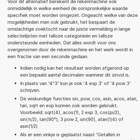
Voor dit alternatief berekent de rekenmachine ook
onmiddellijk in welke eenheid de oorspronkelijke waarde
specifiek moet worden omgezet. Ongeacht welke van deze
mogelijkheden men ook gebruikt, het bespaart de
omslachtige zoektocht naar de juiste vermelding in lange
selectielijsten met talloze categorieën en talloze
ondersteunde eenheden. Dat alles wordt voor ons
overgenomen door de rekenmachine en het werk wordt in
een fractie van een seconde gedaan.
Indien nodig kan het resultaat worden afgerond op
een bepaald aantal decimalen wanneer dit zinvol is.
In plaats van '4^3' kun je ook '4 exp 3' of '4 pow 3'
schrijven.
De wiskundige functies sin, pow, cos, asin, acos, atan,
tan, sqrt en exp kunnen ook worden gebruikt.
Voorbeeld: sqrt(4), acos(1), 2 exp 3, cos(pi/2),
sin(π/2), tan(90°), 3 pow 2, sin(90), atan(1/4) of
asin(1/2)
Als er een vinkje is geplaatst naast 'Getallen in