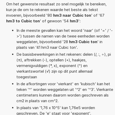
Om het gewenste resultaat zo snel mogelijk te bereiken,
kun je de om te rekenen waarde het beste als tekst
invoeren, bijvoorbeeld '80
hm3 naar Cubic ton
' of '67
hm3 to Cubic ton
' of gewoon '54
hm3
':
In de meeste gevallen kan het woord 'naar' (of '=' / '-
>') tussen de namen van de twee eenheden worden
weggelaten, bijvoorbeeld '28
hm3 Cubic ton
' in
plaats van '41 hm3 naar Cubic ton'.
De basisbewerkingen in het rekenen: delen (/, :, ÷), pi
(π), aftrekken (-), optellen (+), haakjes,
vermenigvuldigen (*, x), exponent (^) en
vierkantswortel (√) zijn op dit punt allemaal
toegestaan
In de afkortingen voor 'vierkant' en 'kubisch' kan het
teken '^' worden weggelaten uit '^2' en '^3'. Vierkante
centimeters kunnen daarom worden geschreven als
cm2 in plaats van cm^2.
In plaats van '1,76 x 10^5' kan 1,76e5 worden
geschreven. De 'e' staat voor 'exponent'.