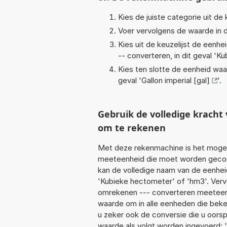
Kies de juiste categorie uit de k
Voer vervolgens de waarde in d
Kies uit de keuzelijst de eenh
-- converteren, in dit geval '
Ku
Kies ten slotte de eenheid waa
geval '
Gallon imperial [gal]
'.
Gebruik de volledige krach
om te rekenen
Met deze rekenmachine is het mogeli
meeteenheid die moet worden geconv
kan de volledige naam van de eenhei
'Kubieke hectometer' of 'hm3'. Verv
omrekenen --- converteren meeteenhe
waarde om in alle eenheden die beken
u zeker ook de conversie die u oorsp
waarde als volgt worden ingevoerd: '