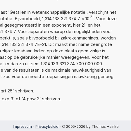
aast 'Getallen in wetenschappelijke notatie', verschijnt het
21
tie. Bijvoorbeeld, 1,314 133 321 374 7
×
10
. Voor deze
l gesegmenteerd in een exponent, hier 21, en het
3 321 374 7. Voor apparaten waarop de mogelijkheden voor
erkt is, zoals bijvoorbeeld bij zakrekenmachines, worden
1,314 133 321 374 7E+21. Dit maakt met name zeer grote
elijker leesbaar. Indien op deze plaats geen vinkje is
taat op de gebruikelijke manier weergegeven. Voor het
 er dan zo uitzien: 1 314 133 321 374 700 000 000.
ie van de resultaten is de maximale nauwkeurigheid van
Dat zou voor de meeste toepassingen nauwkeurig genoeg
qrt 25' schrijven.
4 exp 3' of '4 pow 3' schrijven.
Impressum
-
Privacybeleid
- © 2005-2026 by Thomas Hainke