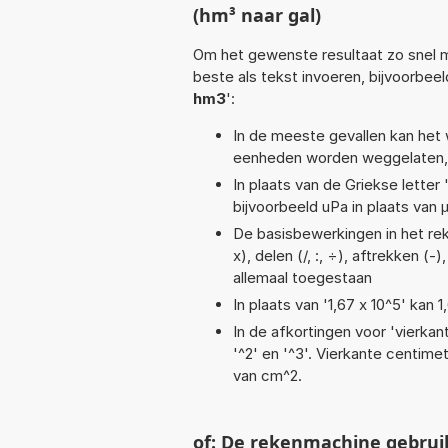
(hm³ naar gal)
Om het gewenste resultaat zo snel m
beste als tekst invoeren, bijvoorbee
hm3
':
In de meeste gevallen kan het 
eenheden worden weggelaten, 
In plaats van de Griekse letter
bijvoorbeeld uPa in plaats van 
De basisbewerkingen in het rek
x), delen (/, :, ÷), aftrekken (-
allemaal toegestaan
In plaats van '1,67 x 10^5' kan
In de afkortingen voor 'vierkan
'^2' en '^3'. Vierkante centim
van cm^2.
of: De rekenmachine gebrui