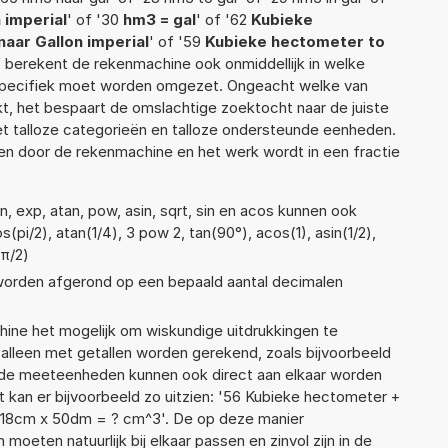
 imperial
' of '30
hm3 = gal
' of '62
Kubieke
aar Gallon imperial
' of '59
Kubieke hectometer to
ief berekent de rekenmachine ook onmiddellijk in welke
 specifiek moet worden omgezet. Ongeacht welke van
, het bespaart de omslachtige zoektocht naar de juiste
met talloze categorieën en talloze ondersteunde eenheden.
n door de rekenmachine en het werk wordt in een fractie
, exp, atan, pow, asin, sqrt, sin en acos kunnen ook
pi/2), atan(1/4), 3 pow 2, tan(90°), acos(1), asin(1/2),
(π/2)
 worden afgerond op een bepaald aantal decimalen
ne het mogelijk om wiskundige uitdrukkingen te
t alleen met getallen worden gerekend, zoals bijvoorbeeld
ende meeteenheden kunnen ook direct aan elkaar worden
t kan er bijvoorbeeld zo uitzien: '56 Kubieke hectometer +
x 18cm x 50dm = ? cm^3'. De op deze manier
ten natuurlijk bij elkaar passen en zinvol zijn in de