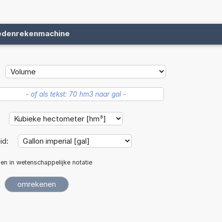
edenrekenmachine
:
id:
len in wetenschappelijke notatie