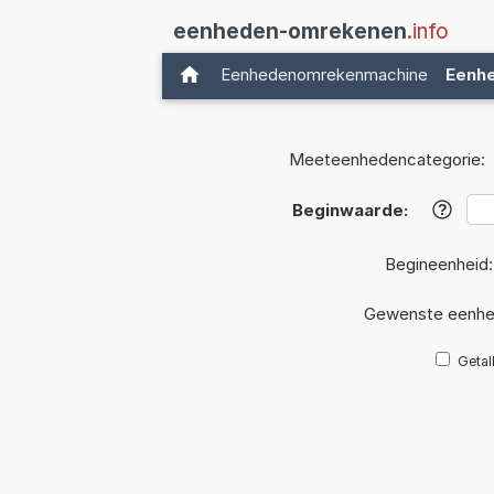
eenheden-omrekenen
.info
Eenhedenomrekenmachine
Eenh
Meeteenhedencategorie:
Beginwaarde:
?
Begineenheid
Gewenste eenhe
Getal