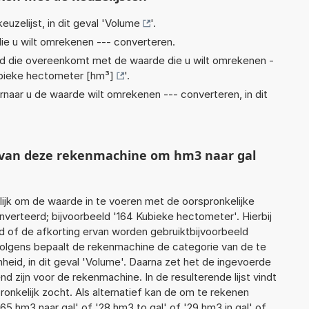
euzelijst, in dit geval '
Volume
'.
ie u wilt omrekenen --- converteren.
eid die overeenkomt met de waarde die u wilt omrekenen -
bieke hectometer [hm³]
'.
rnaar u de waarde wilt omrekenen --- converteren, in dit
t van deze rekenmachine om hm3 naar gal
jk om de waarde in te voeren met de oorspronkelijke
erteerd; bijvoorbeeld '164 Kubieke hectometer'. Hierbij
d of de afkorting ervan worden gebruiktbijvoorbeeld
olgens bepaalt de rekenmachine de categorie van de te
id, in dit geval 'Volume'. Daarna zet het de ingevoerde
d zijn voor de rekenmachine. In de resulterende lijst vindt
ronkelijk zocht. Als alternatief kan de om te rekenen
65 hm3 naar gal' of '28 hm3 to gal' of '29 hm3 in gal' of