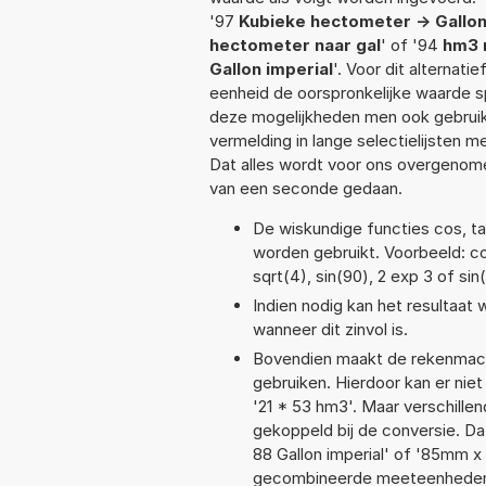
'97
Kubieke hectometer -> Gallon
hectometer naar gal
' of '94
hm3 n
Gallon imperial
'. Voor dit alternat
eenheid de oorspronkelijke waarde
deze mogelijkheden men ook gebruikt
vermelding in lange selectielijsten 
Dat alles wordt voor ons overgenome
van een seconde gedaan.
De wiskundige functies cos, tan
worden gebruikt. Voorbeeld: cos(
sqrt(4), sin(90), 2 exp 3 of sin
Indien nodig kan het resultaat
wanneer dit zinvol is.
Bovendien maakt de rekenmachi
gebruiken. Hierdoor kan er nie
'21 * 53 hm3'. Maar verschill
gekoppeld bij de conversie. Da
88 Gallon imperial' of '85mm 
gecombineerde meeteenheden moe