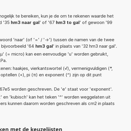
ogelijk te bereiken, kun je de om te rekenen waarde het
ld '35
hm3 naar gal
' of '67
hm3 to gal
' of gewoon '99
woord 'naar' (of '=' / '->') tussen de namen van de twee
bijvoorbeeld '64
hm3 gal
' in plaats van '32 hm3 naar gal'.
 'µ' (= micro) kan een eenvoudige 'u' worden gebruikt,
µPa.
enen: haakjes, vierkantswortel (√), vermenigvuldigen (*,
), optellen (+), pi (π) en exponent (^) zijn op dit punt
 1,67e5 worden geschreven. De 'e' staat voor 'exponent'.
t' en 'kubisch' kan het teken '^' worden weggelaten uit
eters kunnen daarom worden geschreven als cm2 in plaats
ken met de keuzelijsten