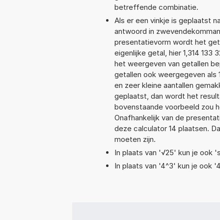
betreffende combinatie.
Als er een vinkje is geplaatst n
antwoord in zwevendekommanota
presentatievorm wordt het geta
eigenlijke getal, hier 1,314 13
het weergeven van getallen bep
getallen ook weergegeven als 
en zeer kleine aantallen gemakk
geplaatst, dan wordt het resul
bovenstaande voorbeeld zou het
Onafhankelijk van de presentat
deze calculator 14 plaatsen. 
moeten zijn.
In plaats van '√25' kun je ook 's
In plaats van '4^3' kun je ook '