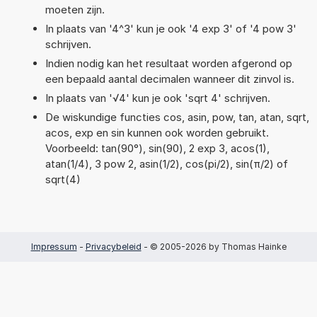
moeten zijn.
In plaats van '4^3' kun je ook '4 exp 3' of '4 pow 3'
schrijven.
Indien nodig kan het resultaat worden afgerond op
een bepaald aantal decimalen wanneer dit zinvol is.
In plaats van '√4' kun je ook 'sqrt 4' schrijven.
De wiskundige functies cos, asin, pow, tan, atan, sqrt,
acos, exp en sin kunnen ook worden gebruikt.
Voorbeeld: tan(90°), sin(90), 2 exp 3, acos(1),
atan(1/4), 3 pow 2, asin(1/2), cos(pi/2), sin(π/2) of
sqrt(4)
Impressum
-
Privacybeleid
- © 2005-2026 by Thomas Hainke