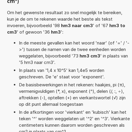
cm³)
Om het gewenste resultaat zo snel mogelijk te bereiken,
kun je de om te rekenen waarde het beste als tekst
invoeren, bijvoorbeeld '98
hm3 naar cm3
' of '67
hm3 to
cm3
' of gewoon '36
hm3
':
In de meeste gevallen kan het woord 'naar' (of '=' / '-
>') tussen de namen van de twee eenheden worden
weggelaten, bijvoorbeeld '73
hm3 cm3
' in plaats van
'5 hm3 naar cm3'.
In plaats van '1,4 x 10^5' kan 1,4e5 worden
geschreven. De 'e' staat voor 'exponent'.
De basisbewerkingen in het rekenen: haakjes, pi (π),
vermenigvuldigen (*, x), exponent (^), delen (/, :, ÷),
aftrekken (-), optellen (+) en vierkantswortel (√) zijn
op dit punt allemaal toegestaan
In de afkortingen voor 'vierkant' en 'kubisch' kan het
teken '^' worden weggelaten uit '^2' en '^3'. Vierkante
centimeters kunnen daarom worden geschreven als
cm2 in plaats van cm^2.