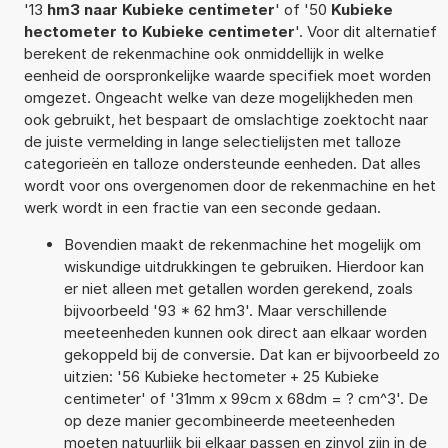
'13
hm3 naar Kubieke centimeter
' of '50
Kubieke
hectometer to Kubieke centimeter
'. Voor dit alternatief
berekent de rekenmachine ook onmiddellijk in welke
eenheid de oorspronkelijke waarde specifiek moet worden
omgezet. Ongeacht welke van deze mogelijkheden men
ook gebruikt, het bespaart de omslachtige zoektocht naar
de juiste vermelding in lange selectielijsten met talloze
categorieën en talloze ondersteunde eenheden. Dat alles
wordt voor ons overgenomen door de rekenmachine en het
werk wordt in een fractie van een seconde gedaan.
Bovendien maakt de rekenmachine het mogelijk om
wiskundige uitdrukkingen te gebruiken. Hierdoor kan
er niet alleen met getallen worden gerekend, zoals
bijvoorbeeld '93 * 62 hm3'. Maar verschillende
meeteenheden kunnen ook direct aan elkaar worden
gekoppeld bij de conversie. Dat kan er bijvoorbeeld zo
uitzien: '56 Kubieke hectometer + 25 Kubieke
centimeter' of '31mm x 99cm x 68dm = ? cm^3'. De
op deze manier gecombineerde meeteenheden
moeten natuurlijk bij elkaar passen en zinvol zijn in de