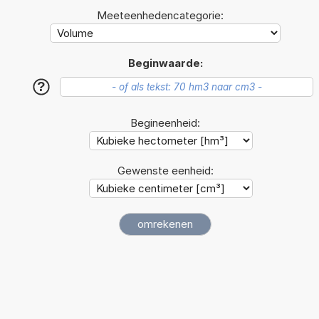
Meeteenhedencategorie:
Beginwaarde:
?
Begineenheid:
Gewenste eenheid: