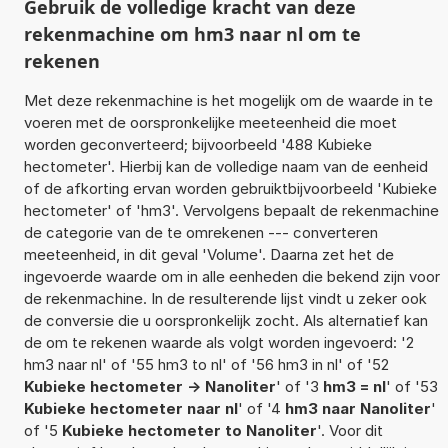
Gebruik de volledige kracht van deze
rekenmachine om hm3 naar nl om te
rekenen
Met deze rekenmachine is het mogelijk om de waarde in te
voeren met de oorspronkelijke meeteenheid die moet
worden geconverteerd; bijvoorbeeld '488 Kubieke
hectometer'. Hierbij kan de volledige naam van de eenheid
of de afkorting ervan worden gebruiktbijvoorbeeld 'Kubieke
hectometer' of 'hm3'. Vervolgens bepaalt de rekenmachine
de categorie van de te omrekenen --- converteren
meeteenheid, in dit geval 'Volume'. Daarna zet het de
ingevoerde waarde om in alle eenheden die bekend zijn voor
de rekenmachine. In de resulterende lijst vindt u zeker ook
de conversie die u oorspronkelijk zocht. Als alternatief kan
de om te rekenen waarde als volgt worden ingevoerd: '2
hm3 naar nl' of '55 hm3 to nl' of '56 hm3 in nl' of '52
Kubieke hectometer -> Nanoliter
' of '3
hm3 = nl
' of '53
Kubieke hectometer naar nl
' of '4
hm3 naar Nanoliter
'
of '5
Kubieke hectometer to Nanoliter
'. Voor dit