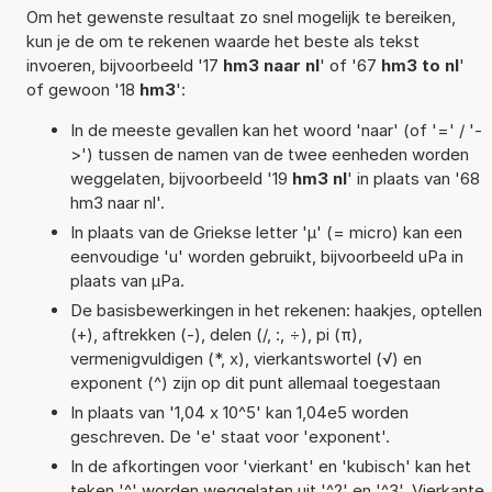
Om het gewenste resultaat zo snel mogelijk te bereiken,
kun je de om te rekenen waarde het beste als tekst
invoeren, bijvoorbeeld '17
hm3 naar nl
' of '67
hm3 to nl
'
of gewoon '18
hm3
':
In de meeste gevallen kan het woord 'naar' (of '=' / '-
>') tussen de namen van de twee eenheden worden
weggelaten, bijvoorbeeld '19
hm3 nl
' in plaats van '68
hm3 naar nl'.
In plaats van de Griekse letter 'µ' (= micro) kan een
eenvoudige 'u' worden gebruikt, bijvoorbeeld uPa in
plaats van µPa.
De basisbewerkingen in het rekenen: haakjes, optellen
(+), aftrekken (-), delen (/, :, ÷), pi (π),
vermenigvuldigen (*, x), vierkantswortel (√) en
exponent (^) zijn op dit punt allemaal toegestaan
In plaats van '1,04 x 10^5' kan 1,04e5 worden
geschreven. De 'e' staat voor 'exponent'.
In de afkortingen voor 'vierkant' en 'kubisch' kan het
teken '^' worden weggelaten uit '^2' en '^3'. Vierkante