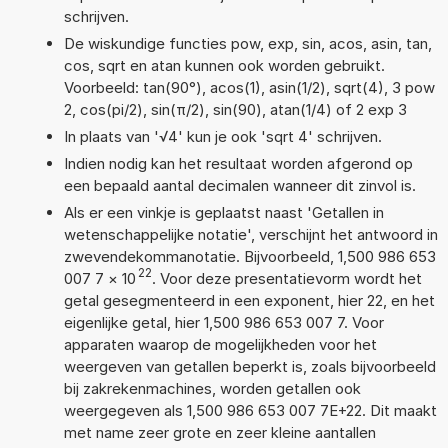
schrijven.
De wiskundige functies pow, exp, sin, acos, asin, tan,
cos, sqrt en atan kunnen ook worden gebruikt.
Voorbeeld: tan(90°), acos(1), asin(1/2), sqrt(4), 3 pow
2, cos(pi/2), sin(π/2), sin(90), atan(1/4) of 2 exp 3
In plaats van '√4' kun je ook 'sqrt 4' schrijven.
Indien nodig kan het resultaat worden afgerond op
een bepaald aantal decimalen wanneer dit zinvol is.
Als er een vinkje is geplaatst naast 'Getallen in
wetenschappelijke notatie', verschijnt het antwoord in
zwevendekommanotatie. Bijvoorbeeld, 1,500 986 653
22
007 7
×
10
. Voor deze presentatievorm wordt het
getal gesegmenteerd in een exponent, hier 22, en het
eigenlijke getal, hier 1,500 986 653 007 7. Voor
apparaten waarop de mogelijkheden voor het
weergeven van getallen beperkt is, zoals bijvoorbeeld
bij zakrekenmachines, worden getallen ook
weergegeven als 1,500 986 653 007 7E+22. Dit maakt
met name zeer grote en zeer kleine aantallen