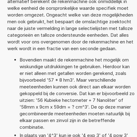
alternatief berekent de rekenmachine ook onmiddellijk in
welke eenheid de oorspronkelijke waarde specifiek moet
worden omgezet. Ongeacht welke van deze mogelijkheden
men ook gebruikt, het bespaart de omslachtige zoektocht
naar de juiste vermelding in lange selectielijsten met talloze
categorieën en talloze ondersteunde eenheden. Dat alles
wordt voor ons overgenomen door de rekenmachine en het
werk wordt in een fractie van een seconde gedaan.
Bovendien maakt de rekenmachine het mogelijk om
wiskundige uitdrukkingen te gebruiken. Hierdoor kan
er niet alleen met getallen worden gerekend, zoals
bijvoorbeeld '57 * 8 hm3'. Maar verschillende
meeteenheden kunnen ook direct aan elkaar worden
gekoppeld bij de conversie. Dat kan er bijvoorbeeld zo
uitzien: '56 Kubieke hectometer + 7 Nanoliter' of
'58mm x 9cm x 59dm = ? cm^3'. De op deze manier
gecombineerde meeteenheden moeten natuurlijk bij
elkaar passen en zinvol zijn in de betreffende
combinatie.
In plaats van '4^3' kun je ook '4 exp 3' of '4 pow 3'