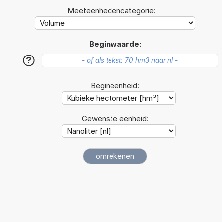
Meeteenhedencategorie:
Beginwaarde:
?
Begineenheid:
Gewenste eenheid: