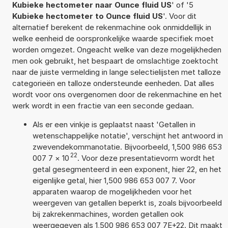
Kubieke hectometer naar Ounce fluid US
' of '5
Kubieke hectometer to Ounce fluid US
'. Voor dit
alternatief berekent de rekenmachine ook onmiddellijk in
welke eenheid de oorspronkelijke waarde specifiek moet
worden omgezet. Ongeacht welke van deze mogelijkheden
men ook gebruikt, het bespaart de omslachtige zoektocht
naar de juiste vermelding in lange selectielijsten met talloze
categorieën en talloze ondersteunde eenheden. Dat alles
wordt voor ons overgenomen door de rekenmachine en het
werk wordt in een fractie van een seconde gedaan.
Als er een vinkje is geplaatst naast 'Getallen in
wetenschappelijke notatie', verschijnt het antwoord in
zwevendekommanotatie. Bijvoorbeeld, 1,500 986 653
22
007 7
×
10
. Voor deze presentatievorm wordt het
getal gesegmenteerd in een exponent, hier 22, en het
eigenlijke getal, hier 1,500 986 653 007 7. Voor
apparaten waarop de mogelijkheden voor het
weergeven van getallen beperkt is, zoals bijvoorbeeld
bij zakrekenmachines, worden getallen ook
weergegeven als 1,500 986 653 007 7E+22. Dit maakt