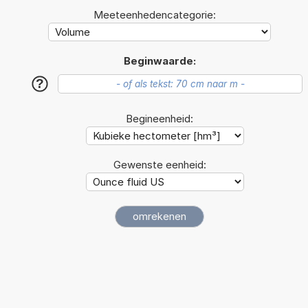
Meeteenhedencategorie:
Beginwaarde:
?
Begineenheid:
Gewenste eenheid: