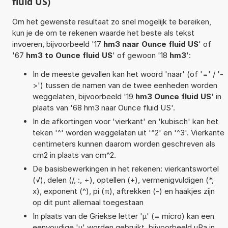
fluid US)
Om het gewenste resultaat zo snel mogelijk te bereiken,
kun je de om te rekenen waarde het beste als tekst
invoeren, bijvoorbeeld '17
hm3 naar Ounce fluid US
' of
'67
hm3 to Ounce fluid US
' of gewoon '18
hm3
':
In de meeste gevallen kan het woord 'naar' (of '=' / '-
>') tussen de namen van de twee eenheden worden
weggelaten, bijvoorbeeld '19
hm3 Ounce fluid US
' in
plaats van '68 hm3 naar Ounce fluid US'.
In de afkortingen voor 'vierkant' en 'kubisch' kan het
teken '^' worden weggelaten uit '^2' en '^3'. Vierkante
centimeters kunnen daarom worden geschreven als
cm2 in plaats van cm^2.
De basisbewerkingen in het rekenen: vierkantswortel
(√), delen (/, :, ÷), optellen (+), vermenigvuldigen (*,
x), exponent (^), pi (π), aftrekken (-) en haakjes zijn
op dit punt allemaal toegestaan
In plaats van de Griekse letter 'µ' (= micro) kan een
eenvoudige 'u' worden gebruikt, bijvoorbeeld uPa in