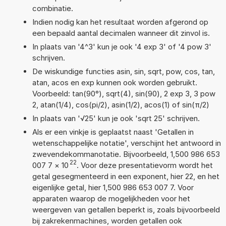
combinatie.
Indien nodig kan het resultaat worden afgerond op
een bepaald aantal decimalen wanneer dit zinvol is.
In plaats van '4^3' kun je ook '4 exp 3' of '4 pow 3'
schrijven.
De wiskundige functies asin, sin, sqrt, pow, cos, tan,
atan, acos en exp kunnen ook worden gebruikt.
Voorbeeld: tan(90°), sqrt(4), sin(90), 2 exp 3, 3 pow
2, atan(1/4), cos(pi/2), asin(1/2), acos(1) of sin(π/2)
In plaats van '√25' kun je ook 'sqrt 25' schrijven.
Als er een vinkje is geplaatst naast 'Getallen in
wetenschappelijke notatie', verschijnt het antwoord in
zwevendekommanotatie. Bijvoorbeeld, 1,500 986 653
22
007 7
×
10
. Voor deze presentatievorm wordt het
getal gesegmenteerd in een exponent, hier 22, en het
eigenlijke getal, hier 1,500 986 653 007 7. Voor
apparaten waarop de mogelijkheden voor het
weergeven van getallen beperkt is, zoals bijvoorbeeld
bij zakrekenmachines, worden getallen ook