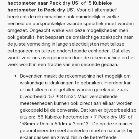
hectometer naar Peck dry US
' of '5
Kubieke
hectometer to Peck dry US
'. Voor dit alternatief
berekent de rekenmachine ook onmiddellijk in welke
eenheid de oorspronkelijke waarde specifiek moet worden
omgezet. Ongeacht welke van deze mogelijkheden men
ook gebruikt, het bespaart de omslachtige zoektocht naar
de juiste vermelding in lange selectielijsten met talloze
categorieën en talloze ondersteunde eenheden. Dat alles
wordt voor ons overgenomen door de rekenmachine en het
werk wordt in een fractie van een seconde gedaan.
Bovendien maakt de rekenmachine het mogelijk om
wiskundige uitdrukkingen te gebruiken. Hierdoor kan
er niet alleen met getallen worden gerekend, zoals
bijvoorbeeld '57 * 8 hm3'. Maar verschillende
meeteenheden kunnen ook direct aan elkaar worden
gekoppeld bij de conversie. Dat kan er bijvoorbeeld zo
uitzien: '56 Kubieke hectometer + 7 Peck dry US' of
'58mm x 9cm x 59dm = ? cm^3'. De op deze manier
gecombineerde meeteenheden moeten natuurlijk bij
elkaar passen en zinvol zijn in de betreffende