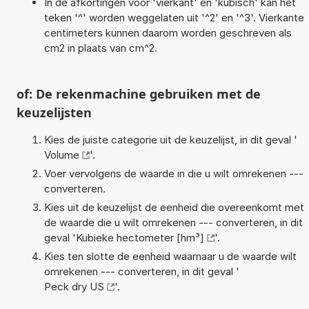
In de afkortingen voor 'vierkant' en 'kubisch' kan het
teken '^' worden weggelaten uit '^2' en '^3'. Vierkante
centimeters kunnen daarom worden geschreven als
cm2 in plaats van cm^2.
of: De rekenmachine gebruiken met de
keuzelijsten
Kies de juiste categorie uit de keuzelijst, in dit geval '
Volume
'.
Voer vervolgens de waarde in die u wilt omrekenen ---
converteren.
Kies uit de keuzelijst de eenheid die overeenkomt met
de waarde die u wilt omrekenen --- converteren, in dit
geval '
Kubieke hectometer [hm³]
'.
Kies ten slotte de eenheid waarnaar u de waarde wilt
omrekenen --- converteren, in dit geval '
Peck dry US
'.