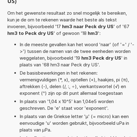
US)
Om het gewenste resultaat zo snel mogelijk te bereiken,
kun je de om te rekenen waarde het beste als tekst
invoeren, bijvoorbeeld '17
hm3 naar Peck dry US
' of '67
hm3 to Peck dry US
' of gewoon '18
hm3
':
In de meeste gevallen kan het woord 'naar' (of '=' / '-
>') tussen de namen van de twee eenheden worden
weggelaten, bijvoorbeeld '19
hm3 Peck dry US
' in
plaats van '68 hm3 naar Peck dry US'.
De basisbewerkingen in het rekenen:
vermenigvuldigen (*, x), optellen (+), haakjes, pi (π),
aftrekken (-), delen (/, :, ÷), vierkantswortel (√) en
exponent (^) zijn op dit punt allemaal toegestaan
In plaats van '1,04 x 10^5' kan 1,04e5 worden
geschreven. De 'e' staat voor 'exponent'.
In plaats van de Griekse letter 'µ' (= micro) kan een
eenvoudige 'u' worden gebruikt, bijvoorbeeld uPa in
plaats van µPa.