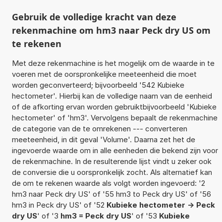
Gebruik de volledige kracht van deze
rekenmachine om hm3 naar Peck dry US om
te rekenen
Met deze rekenmachine is het mogelijk om de waarde in te
voeren met de oorspronkelijke meeteenheid die moet
worden geconverteerd; bijvoorbeeld '542 Kubieke
hectometer'. Hierbij kan de volledige naam van de eenheid
of de afkorting ervan worden gebruiktbijvoorbeeld 'Kubieke
hectometer' of 'hm3'. Vervolgens bepaalt de rekenmachine
de categorie van de te omrekenen --- converteren
meeteenheid, in dit geval 'Volume'. Daarna zet het de
ingevoerde waarde om in alle eenheden die bekend zijn voor
de rekenmachine. In de resulterende lijst vindt u zeker ook
de conversie die u oorspronkelijk zocht. Als alternatief kan
de om te rekenen waarde als volgt worden ingevoerd: '2
hm3 naar Peck dry US' of '55 hm3 to Peck dry US' of '56
hm3 in Peck dry US' of '52
Kubieke hectometer -> Peck
dry US
' of '3
hm3 = Peck dry US
' of '53
Kubieke