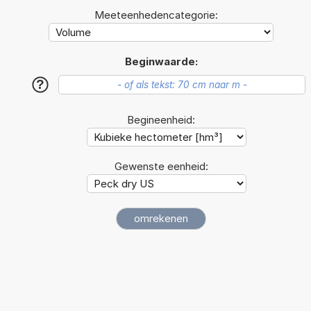
Meeteenhedencategorie:
Beginwaarde:
?
Begineenheid:
Gewenste eenheid: