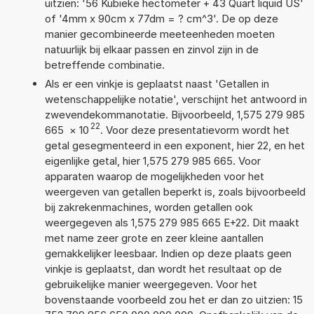
uitzien: '56 Kubieke hectometer + 43 Quart liquid US'
of '4mm x 90cm x 77dm = ? cm^3'. De op deze
manier gecombineerde meeteenheden moeten
natuurlijk bij elkaar passen en zinvol zijn in de
betreffende combinatie.
Als er een vinkje is geplaatst naast 'Getallen in
wetenschappelijke notatie', verschijnt het antwoord in
zwevendekommanotatie. Bijvoorbeeld, 1,575 279 985
22
665
×
10
. Voor deze presentatievorm wordt het
getal gesegmenteerd in een exponent, hier 22, en het
eigenlijke getal, hier 1,575 279 985 665. Voor
apparaten waarop de mogelijkheden voor het
weergeven van getallen beperkt is, zoals bijvoorbeeld
bij zakrekenmachines, worden getallen ook
weergegeven als 1,575 279 985 665 E+22. Dit maakt
met name zeer grote en zeer kleine aantallen
gemakkelijker leesbaar. Indien op deze plaats geen
vinkje is geplaatst, dan wordt het resultaat op de
gebruikelijke manier weergegeven. Voor het
bovenstaande voorbeeld zou het er dan zo uitzien: 15