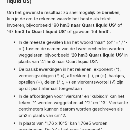
liquid US)
Om het gewenste resultaat zo snel mogelijk te bereiken,
kun je de om te rekenen waarde het beste als tekst
invoeren, bijvoorbeeld '80
hm3 naar Quart liquid US
' of
'67
hm3 to Quart liquid US
' of gewoon '54
hm3
':
In de meeste gevallen kan het woord 'naar' (of '=' / '-
>') tussen de namen van de twee eenheden worden
weggelaten, bijvoorbeeld '28
hm3 Quart liquid US
' in
plaats van '41 hm3 naar Quart liquid US'.
De basisbewerkingen in het rekenen: exponent (^),
vermenigvuldigen (*, x), aftrekken (-), pi (π), haakjes,
optellen (+), delen (/, :, ÷) en vierkantswortel (√) zijn
op dit punt allemaal toegestaan
In de afkortingen voor 'vierkant' en 'kubisch' kan het
teken '^' worden weggelaten uit '^2' en '^3'. Vierkante
centimeters kunnen daarom worden geschreven als
cm2 in plaats van cm^2.
In plaats van '1,76 x 10^5' kan 1,76e5 worden
geschreven. De 'e' staat voor 'exponent'.