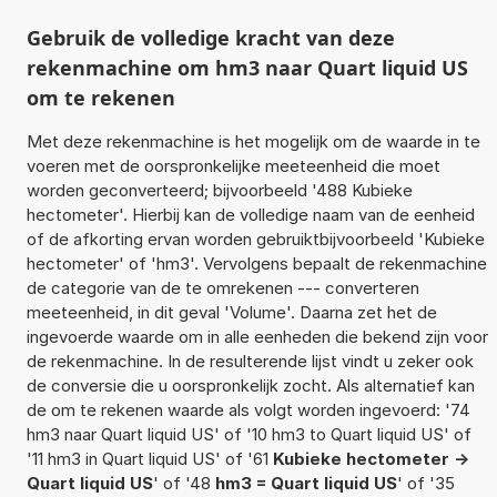
Gebruik de volledige kracht van deze
rekenmachine om hm3 naar Quart liquid US
om te rekenen
Met deze rekenmachine is het mogelijk om de waarde in te
voeren met de oorspronkelijke meeteenheid die moet
worden geconverteerd; bijvoorbeeld '488 Kubieke
hectometer'. Hierbij kan de volledige naam van de eenheid
of de afkorting ervan worden gebruiktbijvoorbeeld 'Kubieke
hectometer' of 'hm3'. Vervolgens bepaalt de rekenmachine
de categorie van de te omrekenen --- converteren
meeteenheid, in dit geval 'Volume'. Daarna zet het de
ingevoerde waarde om in alle eenheden die bekend zijn voor
de rekenmachine. In de resulterende lijst vindt u zeker ook
de conversie die u oorspronkelijk zocht. Als alternatief kan
de om te rekenen waarde als volgt worden ingevoerd: '74
hm3 naar Quart liquid US' of '10 hm3 to Quart liquid US' of
'11 hm3 in Quart liquid US' of '61
Kubieke hectometer ->
Quart liquid US
' of '48
hm3 = Quart liquid US
' of '35