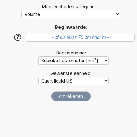
Meeteenhedencategorie:
Beginwaarde:
?
Begineenheid:
Gewenste eenheid: