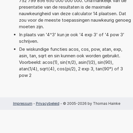
752 799 856 650 000 000 000. Onafhankelijk van de
presentatie van de resultaten is de maximale
nauwkeurigheid van deze calculator 14 plaatsen. Dat
zou voor de meeste toepassingen nauwkeurig genoeg
moeten zijn.
In plaats van '4^3' kun je ook '4 exp 3' of '4 pow 3'
schrijven.
De wiskundige functies acos, cos, pow, atan, exp,
asin, tan, sqrt en sin kunnen ook worden gebruikt.
Voorbeeld: acos(1), sin(π/2), asin(1/2), sin(90),
atan(1/4), sqrt(4), cos(pi/2), 2 exp 3, tan(90°) of 3
pow 2
Impressum
-
Privacybeleid
- © 2005-2026 by Thomas Hainke