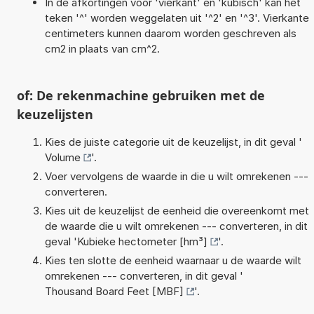
In de afkortingen voor 'vierkant' en 'kubisch' kan het
teken '^' worden weggelaten uit '^2' en '^3'. Vierkante
centimeters kunnen daarom worden geschreven als
cm2 in plaats van cm^2.
of: De rekenmachine gebruiken met de
keuzelijsten
Kies de juiste categorie uit de keuzelijst, in dit geval '
Volume
'.
Voer vervolgens de waarde in die u wilt omrekenen ---
converteren.
Kies uit de keuzelijst de eenheid die overeenkomt met
de waarde die u wilt omrekenen --- converteren, in dit
geval '
Kubieke hectometer [hm³]
'.
Kies ten slotte de eenheid waarnaar u de waarde wilt
omrekenen --- converteren, in dit geval '
Thousand Board Feet [MBF]
'.