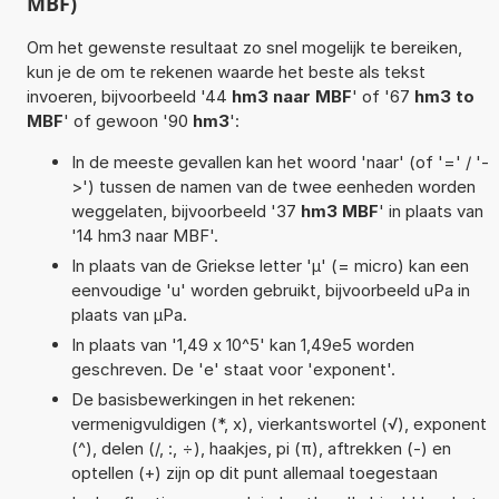
MBF)
Om het gewenste resultaat zo snel mogelijk te bereiken,
kun je de om te rekenen waarde het beste als tekst
invoeren, bijvoorbeeld '44
hm3 naar MBF
' of '67
hm3 to
MBF
' of gewoon '90
hm3
':
In de meeste gevallen kan het woord 'naar' (of '=' / '-
>') tussen de namen van de twee eenheden worden
weggelaten, bijvoorbeeld '37
hm3 MBF
' in plaats van
'14 hm3 naar MBF'.
In plaats van de Griekse letter 'µ' (= micro) kan een
eenvoudige 'u' worden gebruikt, bijvoorbeeld uPa in
plaats van µPa.
In plaats van '1,49 x 10^5' kan 1,49e5 worden
geschreven. De 'e' staat voor 'exponent'.
De basisbewerkingen in het rekenen:
vermenigvuldigen (*, x), vierkantswortel (√), exponent
(^), delen (/, :, ÷), haakjes, pi (π), aftrekken (-) en
optellen (+) zijn op dit punt allemaal toegestaan