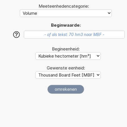
Meeteenhedencategorie:
Beginwaarde:
?
Begineenheid:
Gewenste eenheid: