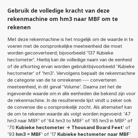
Gebruik de volledige kracht van deze
rekenmachine om hm3 naar MBF om te
rekenen
Met deze rekenmachine is het mogelijk om de waarde in te
voeren met de oorspronkelijke meeteenheid die moet
worden geconverteerd; bijvoorbeeld '137 Kubieke
hectometer'. Hierbij kan de volledige naam van de eenheid
of de afkorting ervan worden gebruiktbijvoorbeeld 'Kubieke
hectometer' of 'hm3'. Vervolgens bepaalt de rekenmachine
de categorie van de te omrekenen --- converteren
meeteenheid, in dit geval 'Volume'. Daarna zet het de
ingevoerde waarde om in alle eenheden die bekend zijn voor
de rekenmachine. In de resulterende lijst vindt u zeker ook
de conversie die u oorspronkelijk zocht. Als alternatief kan
de om te rekenen waarde als volgt worden ingevoerd: '47
hm3 naar MBF' of '64 hm3 to MBF' of '65 hm3 in MBF' of
'70
Kubieke hectometer -> Thousand Board Feet
' of
'93
hm3 = MBF
' of '17
Kubieke hectometer naar MBF
'