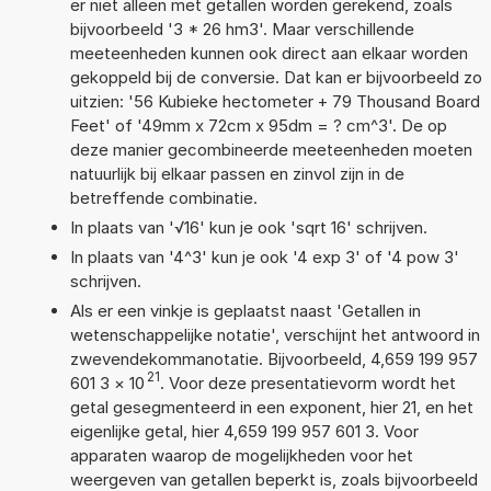
er niet alleen met getallen worden gerekend, zoals
bijvoorbeeld '3 * 26 hm3'. Maar verschillende
meeteenheden kunnen ook direct aan elkaar worden
gekoppeld bij de conversie. Dat kan er bijvoorbeeld zo
uitzien: '56 Kubieke hectometer + 79 Thousand Board
Feet' of '49mm x 72cm x 95dm = ? cm^3'. De op
deze manier gecombineerde meeteenheden moeten
natuurlijk bij elkaar passen en zinvol zijn in de
betreffende combinatie.
In plaats van '√16' kun je ook 'sqrt 16' schrijven.
In plaats van '4^3' kun je ook '4 exp 3' of '4 pow 3'
schrijven.
Als er een vinkje is geplaatst naast 'Getallen in
wetenschappelijke notatie', verschijnt het antwoord in
zwevendekommanotatie. Bijvoorbeeld, 4,659 199 957
21
601 3
×
10
. Voor deze presentatievorm wordt het
getal gesegmenteerd in een exponent, hier 21, en het
eigenlijke getal, hier 4,659 199 957 601 3. Voor
apparaten waarop de mogelijkheden voor het
weergeven van getallen beperkt is, zoals bijvoorbeeld