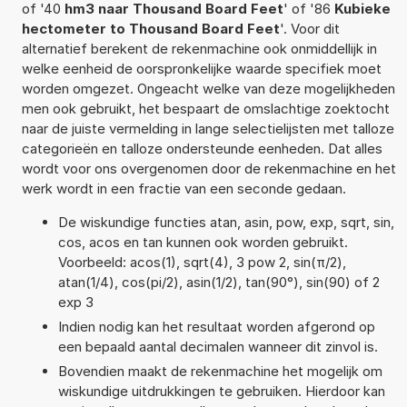
of '40
hm3 naar Thousand Board Feet
' of '86
Kubieke
hectometer to Thousand Board Feet
'. Voor dit
alternatief berekent de rekenmachine ook onmiddellijk in
welke eenheid de oorspronkelijke waarde specifiek moet
worden omgezet. Ongeacht welke van deze mogelijkheden
men ook gebruikt, het bespaart de omslachtige zoektocht
naar de juiste vermelding in lange selectielijsten met talloze
categorieën en talloze ondersteunde eenheden. Dat alles
wordt voor ons overgenomen door de rekenmachine en het
werk wordt in een fractie van een seconde gedaan.
De wiskundige functies atan, asin, pow, exp, sqrt, sin,
cos, acos en tan kunnen ook worden gebruikt.
Voorbeeld: acos(1), sqrt(4), 3 pow 2, sin(π/2),
atan(1/4), cos(pi/2), asin(1/2), tan(90°), sin(90) of 2
exp 3
Indien nodig kan het resultaat worden afgerond op
een bepaald aantal decimalen wanneer dit zinvol is.
Bovendien maakt de rekenmachine het mogelijk om
wiskundige uitdrukkingen te gebruiken. Hierdoor kan