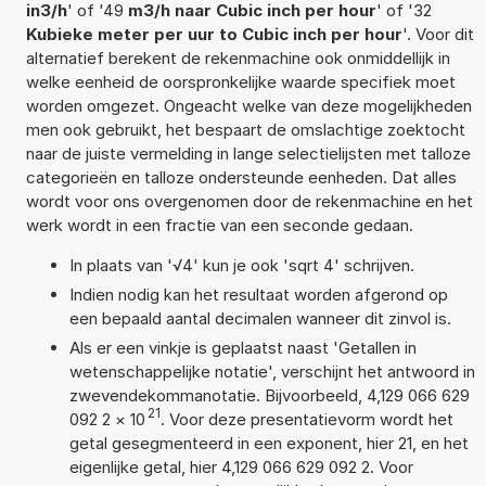
in3/h
' of '49
m3/h naar Cubic inch per hour
' of '32
Kubieke meter per uur to Cubic inch per hour
'. Voor dit
alternatief berekent de rekenmachine ook onmiddellijk in
welke eenheid de oorspronkelijke waarde specifiek moet
worden omgezet. Ongeacht welke van deze mogelijkheden
men ook gebruikt, het bespaart de omslachtige zoektocht
naar de juiste vermelding in lange selectielijsten met talloze
categorieën en talloze ondersteunde eenheden. Dat alles
wordt voor ons overgenomen door de rekenmachine en het
werk wordt in een fractie van een seconde gedaan.
In plaats van '√4' kun je ook 'sqrt 4' schrijven.
Indien nodig kan het resultaat worden afgerond op
een bepaald aantal decimalen wanneer dit zinvol is.
Als er een vinkje is geplaatst naast 'Getallen in
wetenschappelijke notatie', verschijnt het antwoord in
zwevendekommanotatie. Bijvoorbeeld, 4,129 066 629
21
092 2
×
10
. Voor deze presentatievorm wordt het
getal gesegmenteerd in een exponent, hier 21, en het
eigenlijke getal, hier 4,129 066 629 092 2. Voor