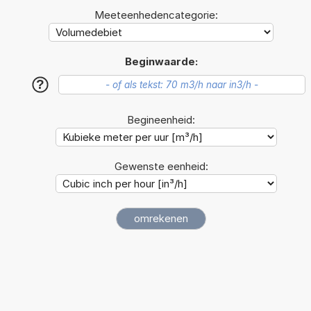
Meeteenhedencategorie:
Beginwaarde:
?
Begineenheid:
Gewenste eenheid: