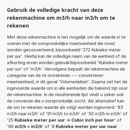
Gebruik de volledige kracht van deze
rekenmachine om m3/h naar in3/h om te
rekenen
Met deze rekenmachine is het mogelijk om de waarde in te
voeren met de oorspronkelijke meeteenheid die moet
worden geconverteerd; bijvoorbeeld '272 Kubieke meter
per uur'. Hierbij kan de volledige naam van de eenheid of de
afkorting ervan worden gebruiktbijvoorbeeld 'Kubieke meter
per uur' of 'm3/h'. Vervolgens bepaalt de rekenmachine de
categorie van de te omrekenen --- converteren
meeteenheid, in dit geval 'Volumedebiet'. Daarna zet het de
ingevoerde waarde om in alle eenheden die bekend zijn voor
de rekenmachine. In de resulterende lijst vindt u zeker ook
de conversie die u oorspronkelijk zocht. Als alternatief kan
de om te rekenen waarde als volgt worden ingevoerd: '83
m3/h naar in3/h' of '91 m3/h to in3/h' of '92 m3/h in in3/h' of
'25
Kubieke meter per uur -> Cubic inch per hour
' of
'66
m3/h = in3/h
' of '8
Kubieke meter per uur naar