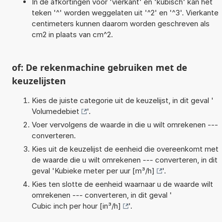
In de afkortingen voor 'vierkant' en 'kubisch' kan het
teken '^' worden weggelaten uit '^2' en '^3'. Vierkante
centimeters kunnen daarom worden geschreven als
cm2 in plaats van cm^2.
of: De rekenmachine gebruiken met de
keuzelijsten
Kies de juiste categorie uit de keuzelijst, in dit geval '
Volumedebiet
'.
Voer vervolgens de waarde in die u wilt omrekenen ---
converteren.
Kies uit de keuzelijst de eenheid die overeenkomt met
de waarde die u wilt omrekenen --- converteren, in dit
geval '
Kubieke meter per uur [m³/h]
'.
Kies ten slotte de eenheid waarnaar u de waarde wilt
omrekenen --- converteren, in dit geval '
Cubic inch per hour [in³/h]
'.