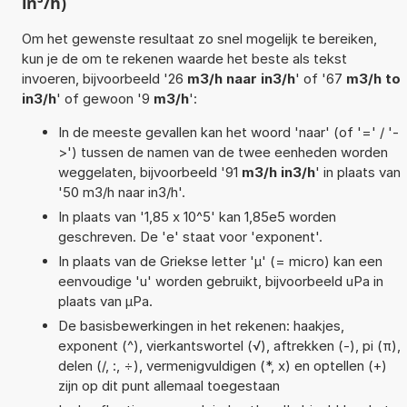
in³/h)
Om het gewenste resultaat zo snel mogelijk te bereiken,
kun je de om te rekenen waarde het beste als tekst
invoeren, bijvoorbeeld '26
m3/h naar in3/h
' of '67
m3/h to
in3/h
' of gewoon '9
m3/h
':
In de meeste gevallen kan het woord 'naar' (of '=' / '-
>') tussen de namen van de twee eenheden worden
weggelaten, bijvoorbeeld '91
m3/h in3/h
' in plaats van
'50 m3/h naar in3/h'.
In plaats van '1,85 x 10^5' kan 1,85e5 worden
geschreven. De 'e' staat voor 'exponent'.
In plaats van de Griekse letter 'µ' (= micro) kan een
eenvoudige 'u' worden gebruikt, bijvoorbeeld uPa in
plaats van µPa.
De basisbewerkingen in het rekenen: haakjes,
exponent (^), vierkantswortel (√), aftrekken (-), pi (π),
delen (/, :, ÷), vermenigvuldigen (*, x) en optellen (+)
zijn op dit punt allemaal toegestaan