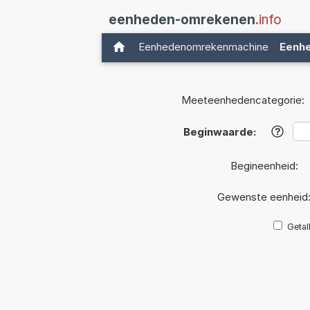
eenheden-omrekenen
.info
Eenhedenomrekenmachine
Eenh
Meeteenhedencategorie:
Beginwaarde:
?
Begineenheid:
Gewenste eenheid
Getal