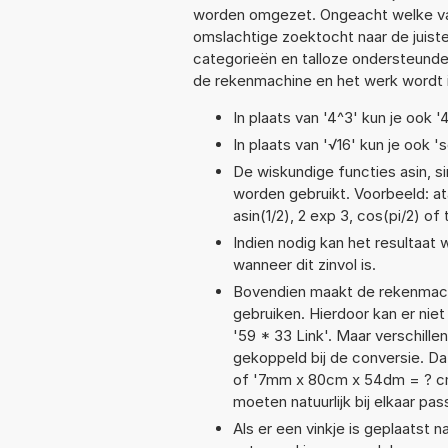
worden omgezet. Ongeacht welke va
omslachtige zoektocht naar de juiste 
categorieën en talloze ondersteund
de rekenmachine en het werk wordt 
In plaats van '4^3' kun je ook '
In plaats van '√16' kun je ook 's
De wiskundige functies asin, si
worden gebruikt. Voorbeeld: ata
asin(1/2), 2 exp 3, cos(pi/2) of
Indien nodig kan het resultaat
wanneer dit zinvol is.
Bovendien maakt de rekenmachi
gebruiken. Hierdoor kan er nie
'59 * 33 Link'. Maar verschil
gekoppeld bij de conversie. Dat
of '7mm x 80cm x 54dm = ? c
moeten natuurlijk bij elkaar pa
Als er een vinkje is geplaatst n