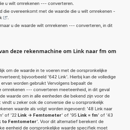
ie u wilt omrekenen --- converteren.
eid die overeenkomt met de waarde die u wilt omrekenen -
k
'.
rnaar u de waarde wilt omrekenen --- converteren, in dit
t van deze rekenmachine om Link naar fm om
jk om de waarde in te voeren met de oorspronkelijke
rteerd; bijvoorbeeld '642 Link'. Hierbij kan de volledige
 ervan worden gebruikt Vervolgens bepaalt de
 omrekenen --- converteren meeteenheid, in dit geval
rde waarde om in alle eenheden die bekend zijn voor de
t vindt u zeker ook de conversie die u oorspronkelijk
rekenen waarde als volgt worden ingevoerd: '48 Link naar
fm' of '22
Link -> Femtometer
' of '95
Link = fm
' of '43
k to Femtometer
'. Voor dit alternatief berekent de
lke eenheid de oorspronkelijke waarde specifiek moet