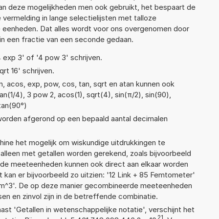
n deze mogelijkheden men ook gebruikt, het bespaart de
vermelding in lange selectielijsten met talloze
e eenheden. Dat alles wordt voor ons overgenomen door
in een fractie van een seconde gedaan.
4 exp 3' of '4 pow 3' schrijven.
qrt 16' schrijven.
n, acos, exp, pow, cos, tan, sqrt en atan kunnen ook
n(1/4), 3 pow 2, acos(1), sqrt(4), sin(π/2), sin(90),
 tan(90°)
 worden afgerond op een bepaald aantal decimalen
ne het mogelijk om wiskundige uitdrukkingen te
t alleen met getallen worden gerekend, zoals bijvoorbeeld
lende meeteenheden kunnen ook direct aan elkaar worden
 kan er bijvoorbeeld zo uitzien: '12 Link + 85 Femtometer'
m^3'. De op deze manier gecombineerde meeteenheden
ssen en zinvol zijn in de betreffende combinatie.
aast 'Getallen in wetenschappelijke notatie', verschijnt het
21