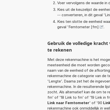
Voer vervolgens de waarde in d
Kies uit de keuzelijst de eenh
-- converteren, in dit geval '
Lin
Kies ten slotte de eenheid waa
geval '
Femtometer [fm]
'.
Gebruik de volledige krach
te rekenen
Met deze rekenmachine is het mogeli
meeteenheid die moet worden geconve
naam van de eenheid of de afkorting
rekenmachine de categorie van de te
'Lengte'. Daarna zet het de ingevoe
rekenmachine. In de resulterende lijs
zocht. Als alternatief kan de om te 
fm' of '18 Link to fm' of '19 Link in 
Link naar Femtometer
' of '90
Lin
rekenmachine ook onmiddellijk in we