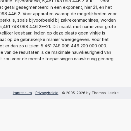
atie. Bijvoorbeeld, 5,461 748 098 446 2
×
10
. Voor
t getal gesegmenteerd in een exponent, hier 21, en het
48 098 446 2. Voor apparaten waarop de mogelijkheden voor
erkt is, zoals bijvoorbeeld bij zakrekenmachines, worden
5,461 748 098 446 2E+21. Dit maakt met name zeer grote
elijker leesbaar. Indien op deze plaats geen vinkje is
taat op de gebruikelijke manier weergegeven. Voor het
t er dan zo uitzien: 5 461 748 098 446 200 000 000.
ie van de resultaten is de maximale nauwkeurigheid van
Dat zou voor de meeste toepassingen nauwkeurig genoeg
Impressum
-
Privacybeleid
- © 2005-2026 by Thomas Hainke