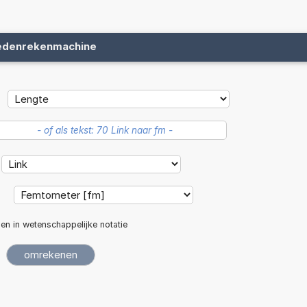
edenrekenmachine
:
len in wetenschappelijke notatie