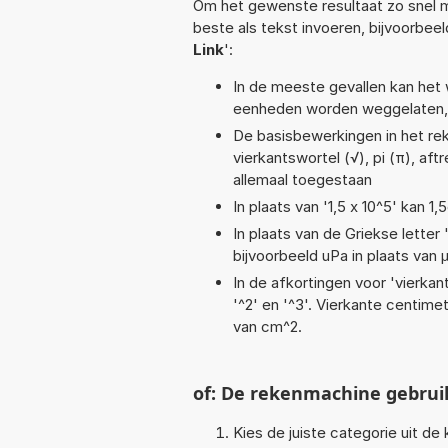
Om het gewenste resultaat zo snel m
beste als tekst invoeren, bijvoorbee
Link
':
In de meeste gevallen kan het 
eenheden worden weggelaten, 
De basisbewerkingen in het rek
vierkantswortel (√), pi (π), aftr
allemaal toegestaan
In plaats van '1,5 x 10^5' kan 
In plaats van de Griekse letter
bijvoorbeeld uPa in plaats van 
In de afkortingen voor 'vierkan
'^2' en '^3'. Vierkante centim
van cm^2.
of: De rekenmachine gebrui
Kies de juiste categorie uit de k