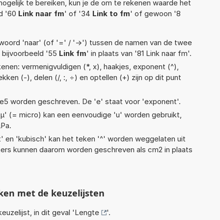
ogelijk te bereiken, kun je de om te rekenen waarde het
ld '60
Link naar fm
' of '34
Link to fm
' of gewoon '8
woord 'naar' (of '=' / '->') tussen de namen van de twee
bijvoorbeeld '55
Link fm
' in plaats van '81 Link naar fm'.
enen: vermenigvuldigen (*, x), haakjes, exponent (^),
ekken (-), delen (/, :, ÷) en optellen (+) zijn op dit punt
1,5e5 worden geschreven. De 'e' staat voor 'exponent'.
 'µ' (= micro) kan een eenvoudige 'u' worden gebruikt,
µPa.
t' en 'kubisch' kan het teken '^' worden weggelaten uit
eters kunnen daarom worden geschreven als cm2 in plaats
ken met de keuzelijsten
euzelijst, in dit geval '
Lengte
'.