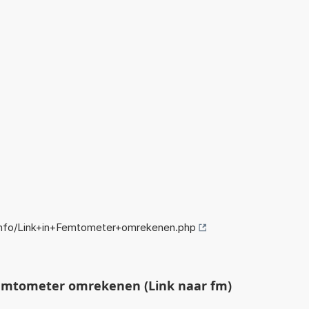
nfo/Link+in+Femtometer+omrekenen.php
emtometer omrekenen (Link naar fm)