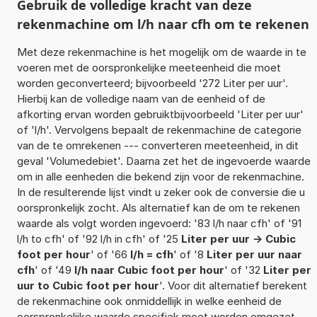
Gebruik de volledige kracht van deze
rekenmachine om l/h naar cfh om te rekenen
Met deze rekenmachine is het mogelijk om de waarde in te
voeren met de oorspronkelijke meeteenheid die moet
worden geconverteerd; bijvoorbeeld '272 Liter per uur'.
Hierbij kan de volledige naam van de eenheid of de
afkorting ervan worden gebruiktbijvoorbeeld 'Liter per uur'
of 'l/h'. Vervolgens bepaalt de rekenmachine de categorie
van de te omrekenen --- converteren meeteenheid, in dit
geval 'Volumedebiet'. Daarna zet het de ingevoerde waarde
om in alle eenheden die bekend zijn voor de rekenmachine.
In de resulterende lijst vindt u zeker ook de conversie die u
oorspronkelijk zocht. Als alternatief kan de om te rekenen
waarde als volgt worden ingevoerd: '83 l/h naar cfh' of '91
l/h to cfh' of '92 l/h in cfh' of '25
Liter per uur -> Cubic
foot per hour
' of '66
l/h = cfh
' of '8
Liter per uur naar
cfh
' of '49
l/h naar Cubic foot per hour
' of '32
Liter per
uur to Cubic foot per hour
'. Voor dit alternatief berekent
de rekenmachine ook onmiddellijk in welke eenheid de
oorspronkelijke waarde specifiek moet worden omgezet.