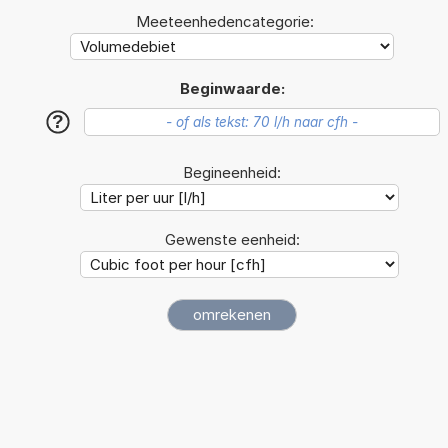
Meeteenhedencategorie:
Beginwaarde:
?
Begineenheid:
Gewenste eenheid: