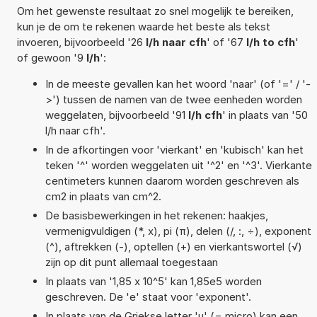
Om het gewenste resultaat zo snel mogelijk te bereiken,
kun je de om te rekenen waarde het beste als tekst
invoeren, bijvoorbeeld '26
l/h naar cfh
' of '67
l/h to cfh
'
of gewoon '9
l/h
':
In de meeste gevallen kan het woord 'naar' (of '=' / '-
>') tussen de namen van de twee eenheden worden
weggelaten, bijvoorbeeld '91
l/h cfh
' in plaats van '50
l/h naar cfh'.
In de afkortingen voor 'vierkant' en 'kubisch' kan het
teken '^' worden weggelaten uit '^2' en '^3'. Vierkante
centimeters kunnen daarom worden geschreven als
cm2 in plaats van cm^2.
De basisbewerkingen in het rekenen: haakjes,
vermenigvuldigen (*, x), pi (π), delen (/, :, ÷), exponent
(^), aftrekken (-), optellen (+) en vierkantswortel (√)
zijn op dit punt allemaal toegestaan
In plaats van '1,85 x 10^5' kan 1,85e5 worden
geschreven. De 'e' staat voor 'exponent'.
In plaats van de Griekse letter 'µ' (= micro) kan een