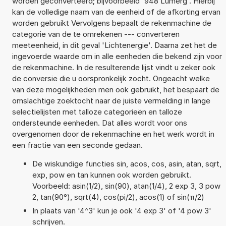
worden geconverteerd; bijvoorbeeld '948 Lumerg'. Hierbij
kan de volledige naam van de eenheid of de afkorting ervan
worden gebruikt Vervolgens bepaalt de rekenmachine de
categorie van de te omrekenen --- converteren
meeteenheid, in dit geval 'Lichtenergie'. Daarna zet het de
ingevoerde waarde om in alle eenheden die bekend zijn voor
de rekenmachine. In de resulterende lijst vindt u zeker ook
de conversie die u oorspronkelijk zocht. Ongeacht welke
van deze mogelijkheden men ook gebruikt, het bespaart de
omslachtige zoektocht naar de juiste vermelding in lange
selectielijsten met talloze categorieën en talloze
ondersteunde eenheden. Dat alles wordt voor ons
overgenomen door de rekenmachine en het werk wordt in
een fractie van een seconde gedaan.
De wiskundige functies sin, acos, cos, asin, atan, sqrt,
exp, pow en tan kunnen ook worden gebruikt.
Voorbeeld: asin(1/2), sin(90), atan(1/4), 2 exp 3, 3 pow
2, tan(90°), sqrt(4), cos(pi/2), acos(1) of sin(π/2)
In plaats van '4^3' kun je ook '4 exp 3' of '4 pow 3'
schrijven.