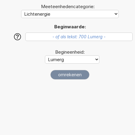
Meeteenhedencategorie:
Beginwaarde:
?
Begineenheid: