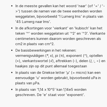
In de meeste gevallen kan het woord 'naar' (of '=' / '-
>') tussen de namen van de twee eenheden worden
weggelaten, bijvoorbeeld '1 Lumerg lms' in plaats van
'45 Lumerg naar lms'.
In de afkortingen voor 'vierkant' en 'kubisch' kan het
teken '^' worden weggelaten uit '^2' en '^3'. Vierkante
centimeters kunnen daarom worden geschreven als
cm2 in plaats van cm^2.
De basisbewerkingen in het rekenen:
vermenigvuldigen (*, x), pi (π), exponent (^), optellen
(+), vierkantswortel (√), aftrekken (-), delen (/, :, ÷) en
haakjes zijn op dit punt allemaal toegestaan
In plaats van de Griekse letter 'µ' (= micro) kan een
eenvoudige 'u' worden gebruikt, bijvoorbeeld uPa in
plaats van µPa.
In plaats van '1,14 x 10^5' kan 1,14e5 worden
geschreven. De 'e' staat voor 'exponent'.