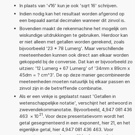
In plaats van '√16' kun je ook 'sqrt 16' schrijven.
Indien nodig kan het resultaat worden afgerond op
een bepaald aantal decimalen wanneer dit zinvol is.
Bovendien maakt de rekenmachine het mogelijk om
wiskundige uitdrukkingen te gebruiken. Hierdoor kan
er niet alleen met getallen worden gerekend, zoals
bijvoorbeeld '23 * 78 Lumerg'. Maar verschillende
meeteenheden kunnen ook direct aan elkaar worden
gekoppeld bij de conversie. Dat kan er bijvoorbeeld zo
uitzien: '12 Lumerg + 67 Lumerg' of '34mm x 89cm x
45dm = ? cm^3'. De op deze manier gecombineerde
meeteenheden moeten natuurlijk bij elkaar passen en
zinvol zijn in de betreffende combinatie.
Als er een vinkje is geplaatst naast 'Getallen in
wetenschappelijke notatie', verschijnt het antwoord in
zwevendekommanotatie. Bijvoorbeeld, 4,947 081 436
21
463
×
10
. Voor deze presentatievorm wordt het
getal gesegmenteerd in een exponent, hier 21, en het
eigenlijke getal, hier 4,947 081 436 463. Voor