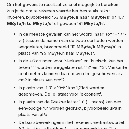
Om het gewenste resultaat zo snel mogelijk te bereiken,
kun je de om te rekenen waarde het beste als tekst
invoeren, bijvoorbeeld '53
MByte/h naar MByte/s
' of '67
MByte/h to MByte/s
' of gewoon '81
MByte/h
':
In de meeste gevallen kan het woord 'naar' (of '=' / '-
>') tussen de namen van de twee eenheden worden
weggelaten, bijvoorbeeld '10
MByte/h MByte/s
' in
plaats van '95 MByte/h naar MByte/s'.
In de afkortingen voor 'vierkant' en 'kubisch' kan het
teken '^' worden weggelaten uit '^2' en '^3'. Vierkante
centimeters kunnen daarom worden geschreven als
cm2 in plaats van cm^2.
In plaats van '1,31 x 10^5' kan 1,31e5 worden
geschreven. De 'e' staat voor 'exponent'.
In plaats van de Griekse letter 'µ' (= micro) kan een
eenvoudige 'u' worden gebruikt, bijvoorbeeld uPa in
plaats van µPa.
De basisbewerkingen in het rekenen: vierkantswortel
(√), haakjes, aftrekken (-), vermenigvuldigen (*, x),