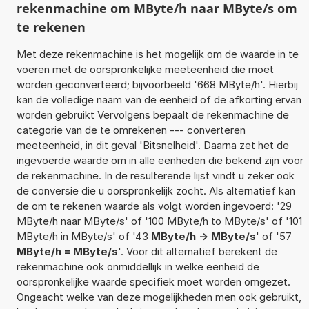
rekenmachine om MByte/h naar MByte/s om
te rekenen
Met deze rekenmachine is het mogelijk om de waarde in te
voeren met de oorspronkelijke meeteenheid die moet
worden geconverteerd; bijvoorbeeld '668 MByte/h'. Hierbij
kan de volledige naam van de eenheid of de afkorting ervan
worden gebruikt Vervolgens bepaalt de rekenmachine de
categorie van de te omrekenen --- converteren
meeteenheid, in dit geval 'Bitsnelheid'. Daarna zet het de
ingevoerde waarde om in alle eenheden die bekend zijn voor
de rekenmachine. In de resulterende lijst vindt u zeker ook
de conversie die u oorspronkelijk zocht. Als alternatief kan
de om te rekenen waarde als volgt worden ingevoerd: '29
MByte/h naar MByte/s' of '100 MByte/h to MByte/s' of '101
MByte/h in MByte/s' of '43
MByte/h -> MByte/s
' of '57
MByte/h = MByte/s
'. Voor dit alternatief berekent de
rekenmachine ook onmiddellijk in welke eenheid de
oorspronkelijke waarde specifiek moet worden omgezet.
Ongeacht welke van deze mogelijkheden men ook gebruikt,