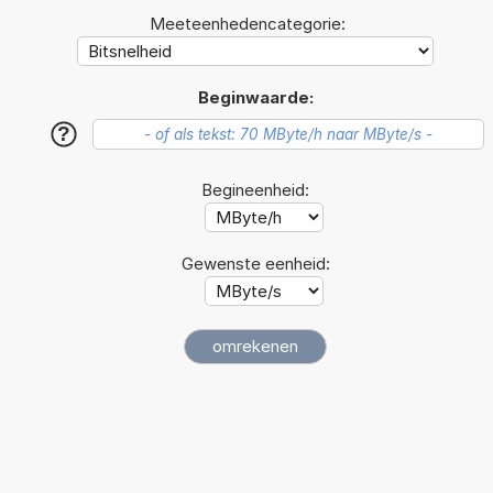
Meeteenhedencategorie:
Beginwaarde:
?
Begineenheid:
Gewenste eenheid: