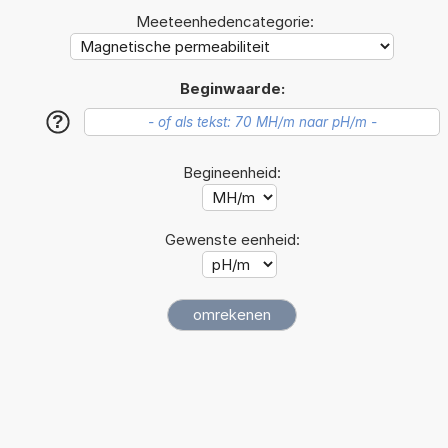
Meeteenhedencategorie:
Beginwaarde:
?
Begineenheid:
Gewenste eenheid: