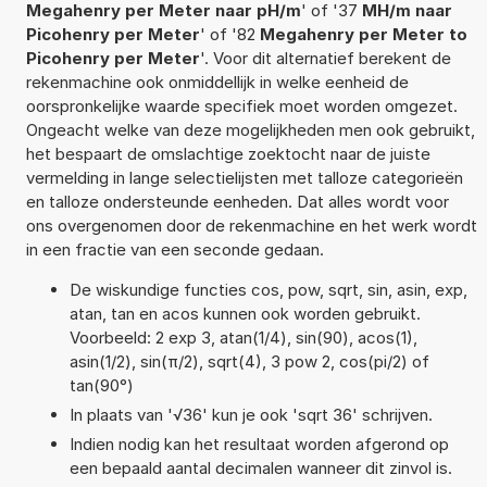
Megahenry per Meter naar pH/m
' of '37
MH/m naar
Picohenry per Meter
' of '82
Megahenry per Meter to
Picohenry per Meter
'. Voor dit alternatief berekent de
rekenmachine ook onmiddellijk in welke eenheid de
oorspronkelijke waarde specifiek moet worden omgezet.
Ongeacht welke van deze mogelijkheden men ook gebruikt,
het bespaart de omslachtige zoektocht naar de juiste
vermelding in lange selectielijsten met talloze categorieën
en talloze ondersteunde eenheden. Dat alles wordt voor
ons overgenomen door de rekenmachine en het werk wordt
in een fractie van een seconde gedaan.
De wiskundige functies cos, pow, sqrt, sin, asin, exp,
atan, tan en acos kunnen ook worden gebruikt.
Voorbeeld: 2 exp 3, atan(1/4), sin(90), acos(1),
asin(1/2), sin(π/2), sqrt(4), 3 pow 2, cos(pi/2) of
tan(90°)
In plaats van '√36' kun je ook 'sqrt 36' schrijven.
Indien nodig kan het resultaat worden afgerond op
een bepaald aantal decimalen wanneer dit zinvol is.