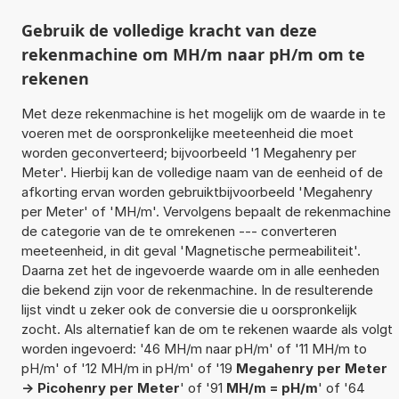
Gebruik de volledige kracht van deze
rekenmachine om MH/m naar pH/m om te
rekenen
Met deze rekenmachine is het mogelijk om de waarde in te
voeren met de oorspronkelijke meeteenheid die moet
worden geconverteerd; bijvoorbeeld '1 Megahenry per
Meter'. Hierbij kan de volledige naam van de eenheid of de
afkorting ervan worden gebruiktbijvoorbeeld 'Megahenry
per Meter' of 'MH/m'. Vervolgens bepaalt de rekenmachine
de categorie van de te omrekenen --- converteren
meeteenheid, in dit geval 'Magnetische permeabiliteit'.
Daarna zet het de ingevoerde waarde om in alle eenheden
die bekend zijn voor de rekenmachine. In de resulterende
lijst vindt u zeker ook de conversie die u oorspronkelijk
zocht. Als alternatief kan de om te rekenen waarde als volgt
worden ingevoerd: '46 MH/m naar pH/m' of '11 MH/m to
pH/m' of '12 MH/m in pH/m' of '19
Megahenry per Meter
-> Picohenry per Meter
' of '91
MH/m = pH/m
' of '64