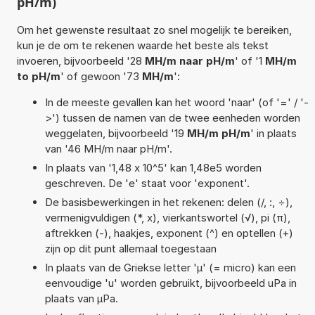
pH/m)
Om het gewenste resultaat zo snel mogelijk te bereiken,
kun je de om te rekenen waarde het beste als tekst
invoeren, bijvoorbeeld '28
MH/m naar pH/m
' of '1
MH/m
to pH/m
' of gewoon '73
MH/m
':
In de meeste gevallen kan het woord 'naar' (of '=' / '-
>') tussen de namen van de twee eenheden worden
weggelaten, bijvoorbeeld '19
MH/m pH/m
' in plaats
van '46 MH/m naar pH/m'.
In plaats van '1,48 x 10^5' kan 1,48e5 worden
geschreven. De 'e' staat voor 'exponent'.
De basisbewerkingen in het rekenen: delen (/, :, ÷),
vermenigvuldigen (*, x), vierkantswortel (√), pi (π),
aftrekken (-), haakjes, exponent (^) en optellen (+)
zijn op dit punt allemaal toegestaan
In plaats van de Griekse letter 'µ' (= micro) kan een
eenvoudige 'u' worden gebruikt, bijvoorbeeld uPa in
plaats van µPa.