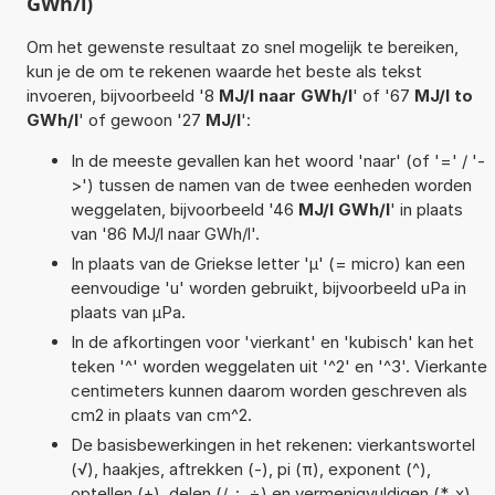
GWh/l)
Om het gewenste resultaat zo snel mogelijk te bereiken,
kun je de om te rekenen waarde het beste als tekst
invoeren, bijvoorbeeld '8
MJ/l naar GWh/l
' of '67
MJ/l to
GWh/l
' of gewoon '27
MJ/l
':
In de meeste gevallen kan het woord 'naar' (of '=' / '-
>') tussen de namen van de twee eenheden worden
weggelaten, bijvoorbeeld '46
MJ/l GWh/l
' in plaats
van '86 MJ/l naar GWh/l'.
In plaats van de Griekse letter 'µ' (= micro) kan een
eenvoudige 'u' worden gebruikt, bijvoorbeeld uPa in
plaats van µPa.
In de afkortingen voor 'vierkant' en 'kubisch' kan het
teken '^' worden weggelaten uit '^2' en '^3'. Vierkante
centimeters kunnen daarom worden geschreven als
cm2 in plaats van cm^2.
De basisbewerkingen in het rekenen: vierkantswortel
(√), haakjes, aftrekken (-), pi (π), exponent (^),
optellen (+), delen (/, :, ÷) en vermenigvuldigen (*, x)