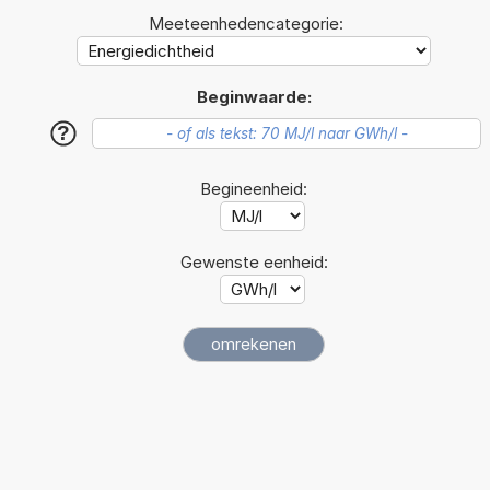
Meeteenhedencategorie:
Beginwaarde:
?
Begineenheid:
Gewenste eenheid: