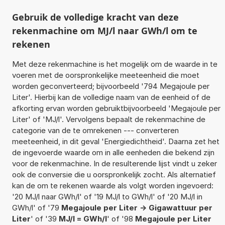
Gebruik de volledige kracht van deze
rekenmachine om MJ/l naar GWh/l om te
rekenen
Met deze rekenmachine is het mogelijk om de waarde in te
voeren met de oorspronkelijke meeteenheid die moet
worden geconverteerd; bijvoorbeeld '794 Megajoule per
Liter'. Hierbij kan de volledige naam van de eenheid of de
afkorting ervan worden gebruiktbijvoorbeeld 'Megajoule per
Liter' of 'MJ/l'. Vervolgens bepaalt de rekenmachine de
categorie van de te omrekenen --- converteren
meeteenheid, in dit geval 'Energiedichtheid'. Daarna zet het
de ingevoerde waarde om in alle eenheden die bekend zijn
voor de rekenmachine. In de resulterende lijst vindt u zeker
ook de conversie die u oorspronkelijk zocht. Als alternatief
kan de om te rekenen waarde als volgt worden ingevoerd:
'20 MJ/l naar GWh/l' of '19 MJ/l to GWh/l' of '20 MJ/l in
GWh/l' of '79
Megajoule per Liter -> Gigawattuur per
Liter
' of '39
MJ/l = GWh/l
' of '98
Megajoule per Liter