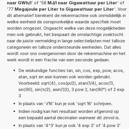
naar GWh/l
' of '58
MJ/l naar Gigawattuur per Liter
' of
'77
Megajoule per Liter to Gigawattuur per Liter
'. Voor
dit alternatief berekent de rekenmachine ook onmiddellijk in
welke eenheid de oorspronkelijke waarde specifiek moet
worden omgezet. Ongeacht welke van deze mogelijkheden
men ook gebruikt, het bespaart de omslachtige zoektocht
naar de juiste vermelding in lange selectielijsten met talloze
categorieën en talloze ondersteunde eenheden. Dat alles
wordt voor ons overgenomen door de rekenmachine en het
werk wordt in een fractie van een seconde gedaan.
De wiskundige functies tan, sin, cos, exp, pow, acos,
atan, sqrt en asin kunnen ook worden gebruikt.
Voorbeeld: sqrt(4), cos(pi/2), atan(1/4), acos(1),
sin(90), sin(π/2), asin(1/2), 3 pow 2, tan(90°) of 2 exp
3
In plaats van '√16' kun je ook 'sqrt 16' schrijven.
Indien nodig kan het resultaat worden afgerond op
een bepaald aantal decimalen wanneer dit zinvol is.
In plaats van '4^3' kun je ook '4 exp 3' of '4 pow 3'