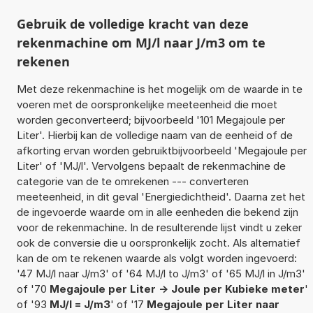
Gebruik de volledige kracht van deze
rekenmachine om MJ/l naar J/m3 om te
rekenen
Met deze rekenmachine is het mogelijk om de waarde in te
voeren met de oorspronkelijke meeteenheid die moet
worden geconverteerd; bijvoorbeeld '101 Megajoule per
Liter'. Hierbij kan de volledige naam van de eenheid of de
afkorting ervan worden gebruiktbijvoorbeeld 'Megajoule per
Liter' of 'MJ/l'. Vervolgens bepaalt de rekenmachine de
categorie van de te omrekenen --- converteren
meeteenheid, in dit geval 'Energiedichtheid'. Daarna zet het
de ingevoerde waarde om in alle eenheden die bekend zijn
voor de rekenmachine. In de resulterende lijst vindt u zeker
ook de conversie die u oorspronkelijk zocht. Als alternatief
kan de om te rekenen waarde als volgt worden ingevoerd:
'47 MJ/l naar J/m3' of '64 MJ/l to J/m3' of '65 MJ/l in J/m3'
of '70
Megajoule per Liter -> Joule per Kubieke meter
'
of '93
MJ/l = J/m3
' of '17
Megajoule per Liter naar