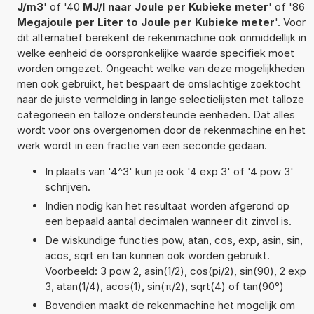
J/m3
' of '40
MJ/l naar Joule per Kubieke meter
' of '86
Megajoule per Liter to Joule per Kubieke meter
'. Voor
dit alternatief berekent de rekenmachine ook onmiddellijk in
welke eenheid de oorspronkelijke waarde specifiek moet
worden omgezet. Ongeacht welke van deze mogelijkheden
men ook gebruikt, het bespaart de omslachtige zoektocht
naar de juiste vermelding in lange selectielijsten met talloze
categorieën en talloze ondersteunde eenheden. Dat alles
wordt voor ons overgenomen door de rekenmachine en het
werk wordt in een fractie van een seconde gedaan.
In plaats van '4^3' kun je ook '4 exp 3' of '4 pow 3'
schrijven.
Indien nodig kan het resultaat worden afgerond op
een bepaald aantal decimalen wanneer dit zinvol is.
De wiskundige functies pow, atan, cos, exp, asin, sin,
acos, sqrt en tan kunnen ook worden gebruikt.
Voorbeeld: 3 pow 2, asin(1/2), cos(pi/2), sin(90), 2 exp
3, atan(1/4), acos(1), sin(π/2), sqrt(4) of tan(90°)
Bovendien maakt de rekenmachine het mogelijk om