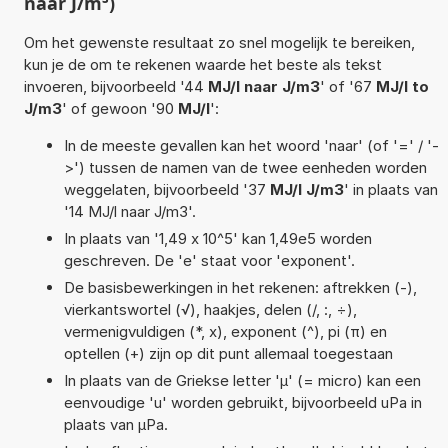
naar J/m³)
Om het gewenste resultaat zo snel mogelijk te bereiken,
kun je de om te rekenen waarde het beste als tekst
invoeren, bijvoorbeeld '44
MJ/l naar J/m3
' of '67
MJ/l to
J/m3
' of gewoon '90
MJ/l
':
In de meeste gevallen kan het woord 'naar' (of '=' / '-
>') tussen de namen van de twee eenheden worden
weggelaten, bijvoorbeeld '37
MJ/l J/m3
' in plaats van
'14 MJ/l naar J/m3'.
In plaats van '1,49 x 10^5' kan 1,49e5 worden
geschreven. De 'e' staat voor 'exponent'.
De basisbewerkingen in het rekenen: aftrekken (-),
vierkantswortel (√), haakjes, delen (/, :, ÷),
vermenigvuldigen (*, x), exponent (^), pi (π) en
optellen (+) zijn op dit punt allemaal toegestaan
In plaats van de Griekse letter 'µ' (= micro) kan een
eenvoudige 'u' worden gebruikt, bijvoorbeeld uPa in
plaats van µPa.