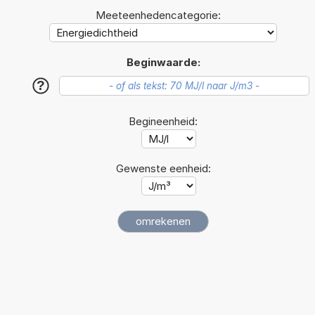
Meeteenhedencategorie:
Beginwaarde:
?
Begineenheid:
Gewenste eenheid: