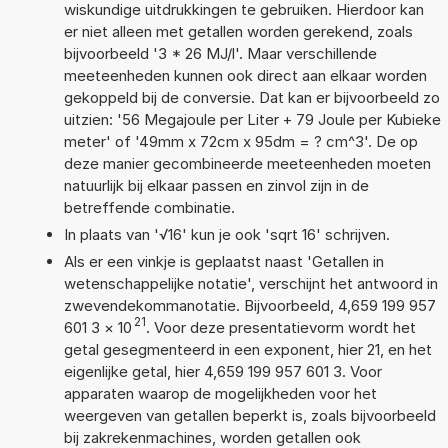
wiskundige uitdrukkingen te gebruiken. Hierdoor kan
er niet alleen met getallen worden gerekend, zoals
bijvoorbeeld '3 * 26 MJ/l'. Maar verschillende
meeteenheden kunnen ook direct aan elkaar worden
gekoppeld bij de conversie. Dat kan er bijvoorbeeld zo
uitzien: '56 Megajoule per Liter + 79 Joule per Kubieke
meter' of '49mm x 72cm x 95dm = ? cm^3'. De op
deze manier gecombineerde meeteenheden moeten
natuurlijk bij elkaar passen en zinvol zijn in de
betreffende combinatie.
In plaats van '√16' kun je ook 'sqrt 16' schrijven.
Als er een vinkje is geplaatst naast 'Getallen in
wetenschappelijke notatie', verschijnt het antwoord in
zwevendekommanotatie. Bijvoorbeeld, 4,659 199 957
21
601 3
×
10
. Voor deze presentatievorm wordt het
getal gesegmenteerd in een exponent, hier 21, en het
eigenlijke getal, hier 4,659 199 957 601 3. Voor
apparaten waarop de mogelijkheden voor het
weergeven van getallen beperkt is, zoals bijvoorbeeld
bij zakrekenmachines, worden getallen ook