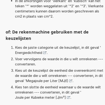
In de afkortingen voor 'vierkant' en 'kubisch' kan het
teken '^' worden weggelaten uit '^2' en '^3'. Vierkante
centimeters kunnen daarom worden geschreven als
cm2 in plaats van cm^2.
of: De rekenmachine gebruiken met de
keuzelijsten
Kies de juiste categorie uit de keuzelijst, in dit geval '
Energiedichtheid
'.
Voer vervolgens de waarde in die u wilt omrekenen ---
converteren.
Kies uit de keuzelijst de eenheid die overeenkomt met
de waarde die u wilt omrekenen --- converteren, in dit
geval '
Megajoule per Liter [MJ/l]
'.
Kies ten slotte de eenheid waarnaar u de waarde wilt
omrekenen --- converteren, in dit geval '
Joule per Kubieke meter [J/m³]
'.