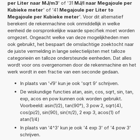
per Liter naar MJ/m3
' of '31
MJ/l naar Megajoule per
Kubieke meter
' of '41
Megajoule per Liter to
Megajoule per Kubieke meter
'. Voor dit alternatief
berekent de rekenmachine ook onmiddellijk in welke
eenheid de oorspronkelijke waarde specifiek moet worden
omgezet. Ongeacht welke van deze mogelijkheden men
ook gebruikt, het bespaart de omslachtige zoektocht naar
de juiste vermelding in lange selectielijsten met talloze
categorieën en talloze ondersteunde eenheden. Dat alles
wordt voor ons overgenomen door de rekenmachine en het
werk wordt in een fractie van een seconde gedaan.
In plaats van '√9' kun je ook 'sqrt 9' schrijven.
De wiskundige functies atan, asin, cos, sqrt, sin, tan,
exp, acos en pow kunnen ook worden gebruikt.
Voorbeeld: asin(1/2), tan(90°), 3 pow 2, sqrt(4),
cos(pi/2), sin(90), sin(π/2), 2 exp 3, acos(1) of
atan(1/4)
In plaats van '4^3' kun je ook '4 exp 3' of '4 pow 3'
schrijven.