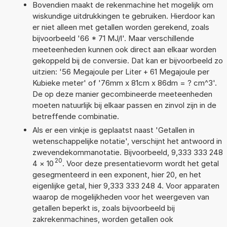
Bovendien maakt de rekenmachine het mogelijk om
wiskundige uitdrukkingen te gebruiken. Hierdoor kan
er niet alleen met getallen worden gerekend, zoals
bijvoorbeeld '66 * 71 MJ/l'. Maar verschillende
meeteenheden kunnen ook direct aan elkaar worden
gekoppeld bij de conversie. Dat kan er bijvoorbeeld zo
uitzien: '56 Megajoule per Liter + 61 Megajoule per
Kubieke meter' of '76mm x 81cm x 86dm = ? cm^3'.
De op deze manier gecombineerde meeteenheden
moeten natuurlijk bij elkaar passen en zinvol zijn in de
betreffende combinatie.
Als er een vinkje is geplaatst naast 'Getallen in
wetenschappelijke notatie', verschijnt het antwoord in
zwevendekommanotatie. Bijvoorbeeld, 9,333 333 248
20
4
×
10
. Voor deze presentatievorm wordt het getal
gesegmenteerd in een exponent, hier 20, en het
eigenlijke getal, hier 9,333 333 248 4. Voor apparaten
waarop de mogelijkheden voor het weergeven van
getallen beperkt is, zoals bijvoorbeeld bij
zakrekenmachines, worden getallen ook