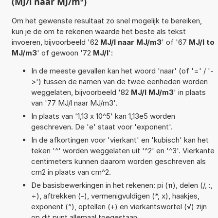
(MJ/l naar MJ/m³)
Om het gewenste resultaat zo snel mogelijk te bereiken,
kun je de om te rekenen waarde het beste als tekst
invoeren, bijvoorbeeld '62
MJ/l naar MJ/m3
' of '67
MJ/l to
MJ/m3
' of gewoon '72
MJ/l
':
In de meeste gevallen kan het woord 'naar' (of '=' / '-
>') tussen de namen van de twee eenheden worden
weggelaten, bijvoorbeeld '82
MJ/l MJ/m3
' in plaats
van '77 MJ/l naar MJ/m3'.
In plaats van '1,13 x 10^5' kan 1,13e5 worden
geschreven. De 'e' staat voor 'exponent'.
In de afkortingen voor 'vierkant' en 'kubisch' kan het
teken '^' worden weggelaten uit '^2' en '^3'. Vierkante
centimeters kunnen daarom worden geschreven als
cm2 in plaats van cm^2.
De basisbewerkingen in het rekenen: pi (π), delen (/, :,
÷), aftrekken (-), vermenigvuldigen (*, x), haakjes,
exponent (^), optellen (+) en vierkantswortel (√) zijn
op dit punt allemaal toegestaan