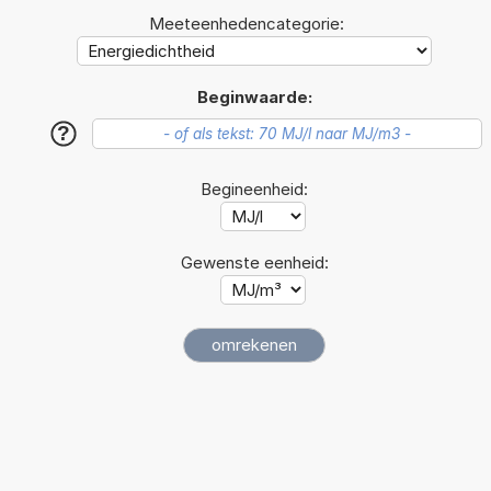
Meeteenhedencategorie:
Beginwaarde:
?
Begineenheid:
Gewenste eenheid: