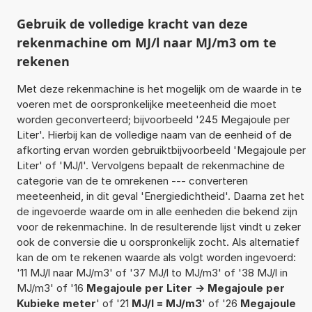
Gebruik de volledige kracht van deze
rekenmachine om MJ/l naar MJ/m3 om te
rekenen
Met deze rekenmachine is het mogelijk om de waarde in te
voeren met de oorspronkelijke meeteenheid die moet
worden geconverteerd; bijvoorbeeld '245 Megajoule per
Liter'. Hierbij kan de volledige naam van de eenheid of de
afkorting ervan worden gebruiktbijvoorbeeld 'Megajoule per
Liter' of 'MJ/l'. Vervolgens bepaalt de rekenmachine de
categorie van de te omrekenen --- converteren
meeteenheid, in dit geval 'Energiedichtheid'. Daarna zet het
de ingevoerde waarde om in alle eenheden die bekend zijn
voor de rekenmachine. In de resulterende lijst vindt u zeker
ook de conversie die u oorspronkelijk zocht. Als alternatief
kan de om te rekenen waarde als volgt worden ingevoerd:
'11 MJ/l naar MJ/m3' of '37 MJ/l to MJ/m3' of '38 MJ/l in
MJ/m3' of '16
Megajoule per Liter -> Megajoule per
Kubieke meter
' of '21
MJ/l = MJ/m3
' of '26
Megajoule