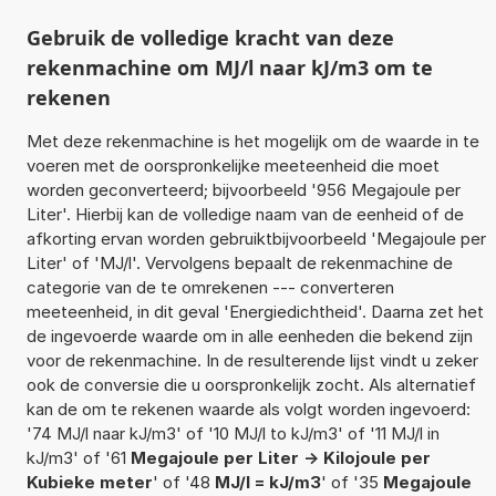
Gebruik de volledige kracht van deze
rekenmachine om MJ/l naar kJ/m3 om te
rekenen
Met deze rekenmachine is het mogelijk om de waarde in te
voeren met de oorspronkelijke meeteenheid die moet
worden geconverteerd; bijvoorbeeld '956 Megajoule per
Liter'. Hierbij kan de volledige naam van de eenheid of de
afkorting ervan worden gebruiktbijvoorbeeld 'Megajoule per
Liter' of 'MJ/l'. Vervolgens bepaalt de rekenmachine de
categorie van de te omrekenen --- converteren
meeteenheid, in dit geval 'Energiedichtheid'. Daarna zet het
de ingevoerde waarde om in alle eenheden die bekend zijn
voor de rekenmachine. In de resulterende lijst vindt u zeker
ook de conversie die u oorspronkelijk zocht. Als alternatief
kan de om te rekenen waarde als volgt worden ingevoerd:
'74 MJ/l naar kJ/m3' of '10 MJ/l to kJ/m3' of '11 MJ/l in
kJ/m3' of '61
Megajoule per Liter -> Kilojoule per
Kubieke meter
' of '48
MJ/l = kJ/m3
' of '35
Megajoule