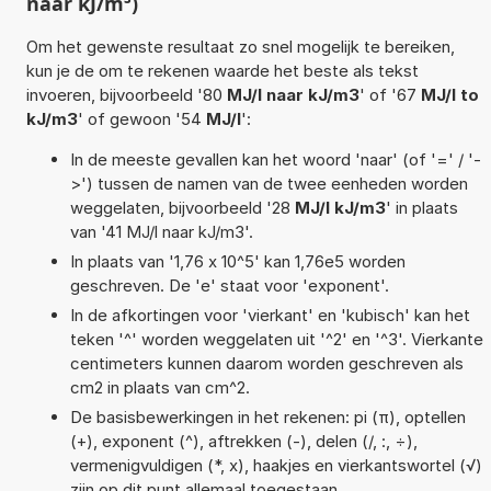
naar kJ/m³)
Om het gewenste resultaat zo snel mogelijk te bereiken,
kun je de om te rekenen waarde het beste als tekst
invoeren, bijvoorbeeld '80
MJ/l naar kJ/m3
' of '67
MJ/l to
kJ/m3
' of gewoon '54
MJ/l
':
In de meeste gevallen kan het woord 'naar' (of '=' / '-
>') tussen de namen van de twee eenheden worden
weggelaten, bijvoorbeeld '28
MJ/l kJ/m3
' in plaats
van '41 MJ/l naar kJ/m3'.
In plaats van '1,76 x 10^5' kan 1,76e5 worden
geschreven. De 'e' staat voor 'exponent'.
In de afkortingen voor 'vierkant' en 'kubisch' kan het
teken '^' worden weggelaten uit '^2' en '^3'. Vierkante
centimeters kunnen daarom worden geschreven als
cm2 in plaats van cm^2.
De basisbewerkingen in het rekenen: pi (π), optellen
(+), exponent (^), aftrekken (-), delen (/, :, ÷),
vermenigvuldigen (*, x), haakjes en vierkantswortel (√)
zijn op dit punt allemaal toegestaan