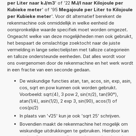
per Liter naar kJ/m3
' of '22
MJ/l naar Kilojoule per
Kubieke meter
' of '95
Megajoule per Liter to Kilojoule
per Kubieke meter
'. Voor dit alternatief berekent de
rekenmachine ook onmiddellijk in welke eenheid de
oorspronkelijke waarde specifiek moet worden omgezet.
Ongeacht welke van deze mogelijkheden men ook gebruikt,
het bespaart de omslachtige zoektocht naar de juiste
vermelding in lange selectielijsten met talloze categorieën
en talloze ondersteunde eenheden. Dat alles wordt voor
ons overgenomen door de rekenmachine en het werk wordt
in een fractie van een seconde gedaan.
De wiskundige functies atan, tan, acos, sin, exp, asin,
cos, sqrt en pow kunnen ook worden gebruikt.
Voorbeeld: sqrt(4), 3 pow 2, sin(π/2), tan(90°),
atan(1/4), asin(1/2), 2 exp 3, sin(90), acos(1) of
cos(pi/2)
In plaats van '√25' kun je ook 'sqrt 25' schrijven.
Bovendien maakt de rekenmachine het mogelijk om
wiskundige uitdrukkingen te gebruiken. Hierdoor kan