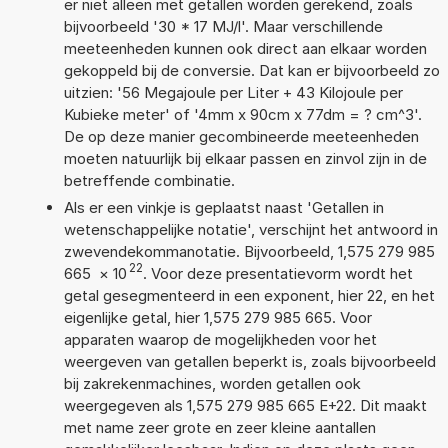
er niet alleen met getallen worden gerekend, zoals
bijvoorbeeld '30 * 17 MJ/l'. Maar verschillende
meeteenheden kunnen ook direct aan elkaar worden
gekoppeld bij de conversie. Dat kan er bijvoorbeeld zo
uitzien: '56 Megajoule per Liter + 43 Kilojoule per
Kubieke meter' of '4mm x 90cm x 77dm = ? cm^3'.
De op deze manier gecombineerde meeteenheden
moeten natuurlijk bij elkaar passen en zinvol zijn in de
betreffende combinatie.
Als er een vinkje is geplaatst naast 'Getallen in
wetenschappelijke notatie', verschijnt het antwoord in
zwevendekommanotatie. Bijvoorbeeld, 1,575 279 985
22
665
×
10
. Voor deze presentatievorm wordt het
getal gesegmenteerd in een exponent, hier 22, en het
eigenlijke getal, hier 1,575 279 985 665. Voor
apparaten waarop de mogelijkheden voor het
weergeven van getallen beperkt is, zoals bijvoorbeeld
bij zakrekenmachines, worden getallen ook
weergegeven als 1,575 279 985 665 E+22. Dit maakt
met name zeer grote en zeer kleine aantallen