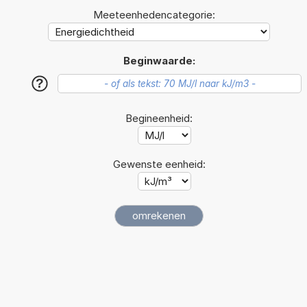
Meeteenhedencategorie:
Beginwaarde:
?
Begineenheid:
Gewenste eenheid: