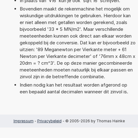
In plaats van '√16' kun je ook 'sqrt 16' schrijven.
Bovendien maakt de rekenmachine het mogelijk om
wiskundige uitdrukkingen te gebruiken. Hierdoor kan
er niet alleen met getallen worden gerekend, zoals
bijvoorbeeld '33 * 5 MN/m2'. Maar verschillende
meeteenheden kunnen ook direct aan elkaar worden
gekoppeld bij de conversie. Dat kan er bijvoorbeeld zo
uitzien: '89 Meganewton per Vierkante meter + 61
Newton per Vierkante decimeter' of '76mm x 48cm x
20dm = ? cm^3'. De op deze manier gecombineerde
meeteenheden moeten natuurlijk bij elkaar passen en
zinvol zijn in de betreffende combinatie.
Indien nodig kan het resultaat worden afgerond op
een bepaald aantal decimalen wanneer dit zinvol is.
Impressum
-
Privacybeleid
- © 2005-2026 by Thomas Hainke