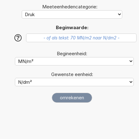
Meeteenhedencategorie:
Beginwaarde:
?
Begineenheid:
Gewenste eenheid: