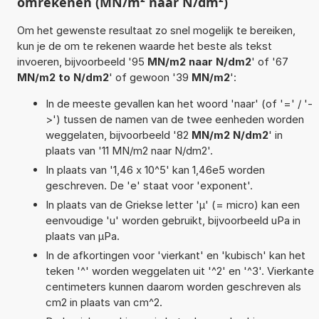
omrekenen (MN/m² naar N/dm²)
Om het gewenste resultaat zo snel mogelijk te bereiken,
kun je de om te rekenen waarde het beste als tekst
invoeren, bijvoorbeeld '95
MN/m2 naar N/dm2
' of '67
MN/m2 to N/dm2
' of gewoon '39
MN/m2
':
In de meeste gevallen kan het woord 'naar' (of '=' / '-
>') tussen de namen van de twee eenheden worden
weggelaten, bijvoorbeeld '82
MN/m2 N/dm2
' in
plaats van '11 MN/m2 naar N/dm2'.
In plaats van '1,46 x 10^5' kan 1,46e5 worden
geschreven. De 'e' staat voor 'exponent'.
In plaats van de Griekse letter 'µ' (= micro) kan een
eenvoudige 'u' worden gebruikt, bijvoorbeeld uPa in
plaats van µPa.
In de afkortingen voor 'vierkant' en 'kubisch' kan het
teken '^' worden weggelaten uit '^2' en '^3'. Vierkante
centimeters kunnen daarom worden geschreven als
cm2 in plaats van cm^2.