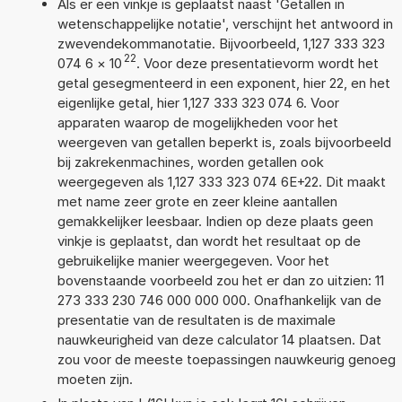
Als er een vinkje is geplaatst naast 'Getallen in
wetenschappelijke notatie', verschijnt het antwoord in
zwevendekommanotatie. Bijvoorbeeld, 1,127 333 323
22
074 6
×
10
. Voor deze presentatievorm wordt het
getal gesegmenteerd in een exponent, hier 22, en het
eigenlijke getal, hier 1,127 333 323 074 6. Voor
apparaten waarop de mogelijkheden voor het
weergeven van getallen beperkt is, zoals bijvoorbeeld
bij zakrekenmachines, worden getallen ook
weergegeven als 1,127 333 323 074 6E+22. Dit maakt
met name zeer grote en zeer kleine aantallen
gemakkelijker leesbaar. Indien op deze plaats geen
vinkje is geplaatst, dan wordt het resultaat op de
gebruikelijke manier weergegeven. Voor het
bovenstaande voorbeeld zou het er dan zo uitzien: 11
273 333 230 746 000 000 000. Onafhankelijk van de
presentatie van de resultaten is de maximale
nauwkeurigheid van deze calculator 14 plaatsen. Dat
zou voor de meeste toepassingen nauwkeurig genoeg
moeten zijn.