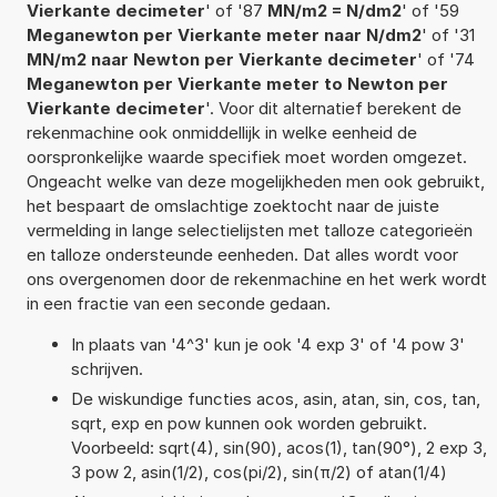
Vierkante decimeter
' of '87
MN/m2 = N/dm2
' of '59
Meganewton per Vierkante meter naar N/dm2
' of '31
MN/m2 naar Newton per Vierkante decimeter
' of '74
Meganewton per Vierkante meter to Newton per
Vierkante decimeter
'. Voor dit alternatief berekent de
rekenmachine ook onmiddellijk in welke eenheid de
oorspronkelijke waarde specifiek moet worden omgezet.
Ongeacht welke van deze mogelijkheden men ook gebruikt,
het bespaart de omslachtige zoektocht naar de juiste
vermelding in lange selectielijsten met talloze categorieën
en talloze ondersteunde eenheden. Dat alles wordt voor
ons overgenomen door de rekenmachine en het werk wordt
in een fractie van een seconde gedaan.
In plaats van '4^3' kun je ook '4 exp 3' of '4 pow 3'
schrijven.
De wiskundige functies acos, asin, atan, sin, cos, tan,
sqrt, exp en pow kunnen ook worden gebruikt.
Voorbeeld: sqrt(4), sin(90), acos(1), tan(90°), 2 exp 3,
3 pow 2, asin(1/2), cos(pi/2), sin(π/2) of atan(1/4)