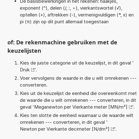
De basisbewerkingen in het rekenen: haakjes,
exponent (^), delen (/, :, ÷), vierkantswortel (√),
optellen (+), aftrekken (-), vermenigvuldigen (*, x) en
pi (π) zijn op dit punt allemaal toegestaan
of: De rekenmachine gebruiken met de
keuzelijsten
Kies de juiste categorie uit de keuzelijst, in dit geval '
Druk
'.
Voer vervolgens de waarde in die u wilt omrekenen ---
converteren.
Kies uit de keuzelijst de eenheid die overeenkomt met
de waarde die u wilt omrekenen --- converteren, in dit
geval '
Meganewton per Vierkante meter [MN/m²]
'.
Kies ten slotte de eenheid waarnaar u de waarde wilt
omrekenen --- converteren, in dit geval '
Newton per Vierkante decimeter [N/dm²]
'.