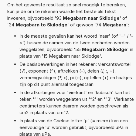
Om het gewenste resultaat zo snel mogelijk te bereiken,
kun je de om te rekenen waarde het beste als tekst
invoeren, bijvoorbeeld '93
Megabarn naar Skilodge
' of
'34
Megabarn to Skilodge
' of gewoon '74
Megabarn
':
In de meeste gevallen kan het woord 'naar' (of '=' / '-
>') tussen de namen van de twee eenheden worden
weggelaten, bijvoorbeeld '55
Megabarn Skilodge
' in
plaats van '15 Megabarn naar Skilodge'.
De basisbewerkingen in het rekenen: vierkantswortel
(√), exponent (^), aftrekken (-), delen (/, :, ÷),
vermenigvuldigen (*, x), pi (π), optellen (+) en haakjes
zijn op dit punt allemaal toegestaan
In de afkortingen voor 'vierkant' en 'kubisch' kan het
teken '^' worden weggelaten uit '^2' en '^3'. Vierkante
centimeters kunnen daarom worden geschreven als
cm2 in plaats van cm^2.
In plaats van de Griekse letter 'µ' (= micro) kan een
eenvoudige 'u' worden gebruikt, bijvoorbeeld uPa in
plaats van µPa.