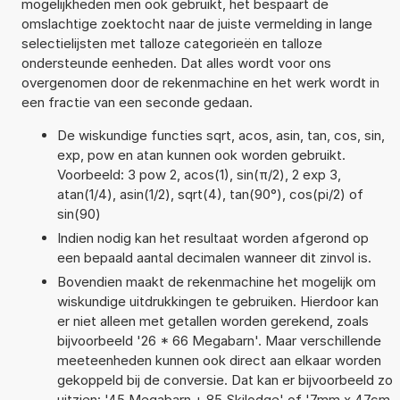
mogelijkheden men ook gebruikt, het bespaart de
omslachtige zoektocht naar de juiste vermelding in lange
selectielijsten met talloze categorieën en talloze
ondersteunde eenheden. Dat alles wordt voor ons
overgenomen door de rekenmachine en het werk wordt in
een fractie van een seconde gedaan.
De wiskundige functies sqrt, acos, asin, tan, cos, sin,
exp, pow en atan kunnen ook worden gebruikt.
Voorbeeld: 3 pow 2, acos(1), sin(π/2), 2 exp 3,
atan(1/4), asin(1/2), sqrt(4), tan(90°), cos(pi/2) of
sin(90)
Indien nodig kan het resultaat worden afgerond op
een bepaald aantal decimalen wanneer dit zinvol is.
Bovendien maakt de rekenmachine het mogelijk om
wiskundige uitdrukkingen te gebruiken. Hierdoor kan
er niet alleen met getallen worden gerekend, zoals
bijvoorbeeld '26 * 66 Megabarn'. Maar verschillende
meeteenheden kunnen ook direct aan elkaar worden
gekoppeld bij de conversie. Dat kan er bijvoorbeeld zo
uitzien: '45 Megabarn + 85 Skilodge' of '7mm x 47cm