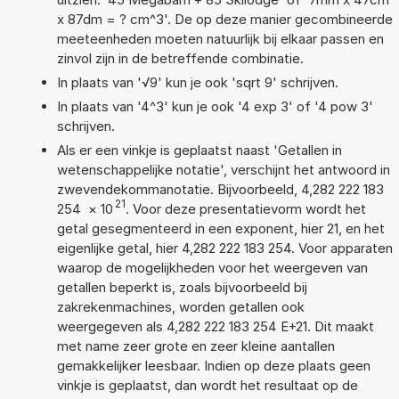
x 87dm = ? cm^3'. De op deze manier gecombineerde
meeteenheden moeten natuurlijk bij elkaar passen en
zinvol zijn in de betreffende combinatie.
In plaats van '√9' kun je ook 'sqrt 9' schrijven.
In plaats van '4^3' kun je ook '4 exp 3' of '4 pow 3'
schrijven.
Als er een vinkje is geplaatst naast 'Getallen in
wetenschappelijke notatie', verschijnt het antwoord in
zwevendekommanotatie. Bijvoorbeeld, 4,282 222 183
21
254
×
10
. Voor deze presentatievorm wordt het
getal gesegmenteerd in een exponent, hier 21, en het
eigenlijke getal, hier 4,282 222 183 254. Voor apparaten
waarop de mogelijkheden voor het weergeven van
getallen beperkt is, zoals bijvoorbeeld bij
zakrekenmachines, worden getallen ook
weergegeven als 4,282 222 183 254 E+21. Dit maakt
met name zeer grote en zeer kleine aantallen
gemakkelijker leesbaar. Indien op deze plaats geen
vinkje is geplaatst, dan wordt het resultaat op de