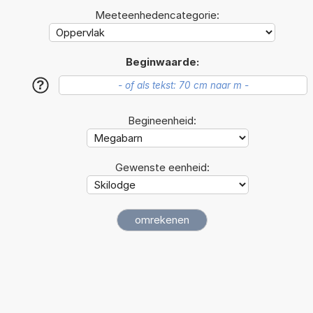
Meeteenhedencategorie:
Beginwaarde:
?
Begineenheid:
Gewenste eenheid: