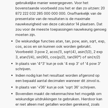
gebruikelijke manier weergegeven. Voor het
bovenstaande voorbeeld zou het er dan zo uitzien: 20
872 222 032 285 000 000 000. Onafhankelijk van de
presentatie van de resultaten is de maximale
nauwkeurigheid van deze calculator 14 plaatsen. Dat
zou voor de meeste toepassingen nauwkeurig genoeg
moeten zijn.
De wiskundige functies atan, tan, pow, asin, sqrt, exp,
cos, acos en sin kunnen ook worden gebruikt.
Voorbeeld: 3 pow 2, acos(1), sqrt(4), asin(1/2), 2 exp
3, atan(1/4), sin(90), cos(pi/2), tan(90°) of sin(π/2)
In plaats van '4^3' kun je ook '4 exp 3' of '4 pow 3'
schrijven.
Indien nodig kan het resultaat worden afgerond op
een bepaald aantal decimalen wanneer dit zinvol is.
In plaats van '√36' kun je ook 'sqrt 36' schrijven.
Bovendien maakt de rekenmachine het mogelijk om
wiskundige uitdrukkingen te gebruiken. Hierdoor kan
er niet alleen met getallen worden gerekend, zoals