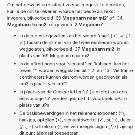
Om het gewenste resultaat zo snel mogelijk te bereiken,
kun je de om te rekenen waarde het beste als tekst
invoeren, bijvoorbeeld '66
Megabarn naar mi2
' of '34
Megabarn to mi2
' of gewoon '2
Megabarn
':
In de meeste gevallen kan het woord 'naar' (of '=' / '-
>') tussen de namen van de twee eenheden worden
weggelaten, bijvoorbeeld '37
Megabarn mi2
' in
plaats van '69 Megabarn naar mi2'.
In de afkortingen voor 'vierkant' en 'kubisch' kan het
teken '^' worden weggelaten uit '^2' en '^3'. Vierkante
centimeters kunnen daarom worden geschreven als
cm2 in plaats van cm^2.
In plaats van de Griekse letter 'µ' (= micro) kan een
eenvoudige 'u' worden gebruikt, bijvoorbeeld uPa in
plaats van µPa.
De basisbewerkingen in het rekenen: exponent (^),
haakjes, optellen (+), vierkantswortel (√), pi (π), delen
(/, :, ÷), aftrekken (-) en vermenigvuldigen (*, x) zijn op
dit punt allemaal toegestaan