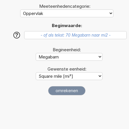
Meeteenhedencategorie:
Beginwaarde:
?
Begineenheid:
Gewenste eenheid: