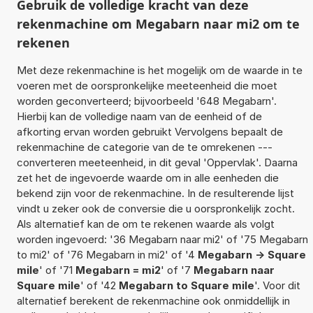
Gebruik de volledige kracht van deze
rekenmachine om Megabarn naar mi2 om te
rekenen
Met deze rekenmachine is het mogelijk om de waarde in te
voeren met de oorspronkelijke meeteenheid die moet
worden geconverteerd; bijvoorbeeld '648 Megabarn'.
Hierbij kan de volledige naam van de eenheid of de
afkorting ervan worden gebruikt Vervolgens bepaalt de
rekenmachine de categorie van de te omrekenen ---
converteren meeteenheid, in dit geval 'Oppervlak'. Daarna
zet het de ingevoerde waarde om in alle eenheden die
bekend zijn voor de rekenmachine. In de resulterende lijst
vindt u zeker ook de conversie die u oorspronkelijk zocht.
Als alternatief kan de om te rekenen waarde als volgt
worden ingevoerd: '36 Megabarn naar mi2' of '75 Megabarn
to mi2' of '76 Megabarn in mi2' of '4
Megabarn -> Square
mile
' of '71
Megabarn = mi2
' of '7
Megabarn naar
Square mile
' of '42
Megabarn to Square mile
'. Voor dit
alternatief berekent de rekenmachine ook onmiddellijk in