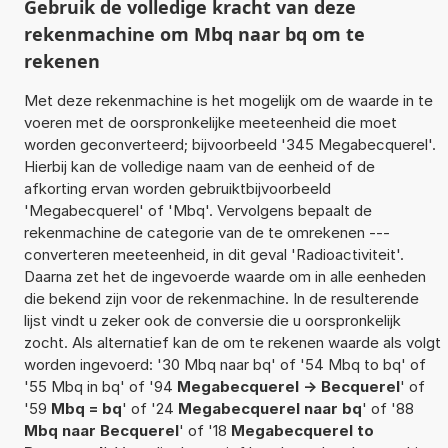
Gebruik de volledige kracht van deze
rekenmachine om Mbq naar bq om te
rekenen
Met deze rekenmachine is het mogelijk om de waarde in te
voeren met de oorspronkelijke meeteenheid die moet
worden geconverteerd; bijvoorbeeld '345 Megabecquerel'.
Hierbij kan de volledige naam van de eenheid of de
afkorting ervan worden gebruiktbijvoorbeeld
'Megabecquerel' of 'Mbq'. Vervolgens bepaalt de
rekenmachine de categorie van de te omrekenen ---
converteren meeteenheid, in dit geval 'Radioactiviteit'.
Daarna zet het de ingevoerde waarde om in alle eenheden
die bekend zijn voor de rekenmachine. In de resulterende
lijst vindt u zeker ook de conversie die u oorspronkelijk
zocht. Als alternatief kan de om te rekenen waarde als volgt
worden ingevoerd: '30 Mbq naar bq' of '54 Mbq to bq' of
'55 Mbq in bq' of '94
Megabecquerel -> Becquerel
' of
'59
Mbq = bq
' of '24
Megabecquerel naar bq
' of '88
Mbq naar Becquerel
' of '18
Megabecquerel to