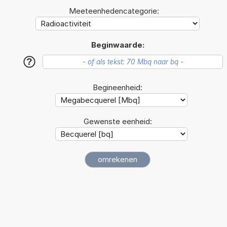
Meeteenhedencategorie:
Beginwaarde:
?
Begineenheid:
Gewenste eenheid: