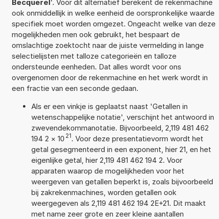
Becquerel
'. Voor dit alternatief berekent de rekenmachine
ook onmiddellijk in welke eenheid de oorspronkelijke waarde
specifiek moet worden omgezet. Ongeacht welke van deze
mogelijkheden men ook gebruikt, het bespaart de
omslachtige zoektocht naar de juiste vermelding in lange
selectielijsten met talloze categorieën en talloze
ondersteunde eenheden. Dat alles wordt voor ons
overgenomen door de rekenmachine en het werk wordt in
een fractie van een seconde gedaan.
Als er een vinkje is geplaatst naast 'Getallen in
wetenschappelijke notatie', verschijnt het antwoord in
zwevendekommanotatie. Bijvoorbeeld, 2,119 481 462
21
194 2
×
10
. Voor deze presentatievorm wordt het
getal gesegmenteerd in een exponent, hier 21, en het
eigenlijke getal, hier 2,119 481 462 194 2. Voor
apparaten waarop de mogelijkheden voor het
weergeven van getallen beperkt is, zoals bijvoorbeeld
bij zakrekenmachines, worden getallen ook
weergegeven als 2,119 481 462 194 2E+21. Dit maakt
met name zeer grote en zeer kleine aantallen