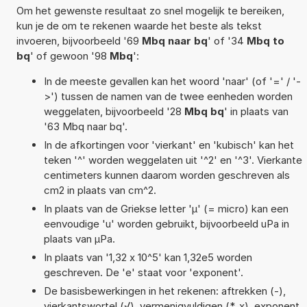
Om het gewenste resultaat zo snel mogelijk te bereiken,
kun je de om te rekenen waarde het beste als tekst
invoeren, bijvoorbeeld '69
Mbq naar bq
' of '34
Mbq to
bq
' of gewoon '98
Mbq
':
In de meeste gevallen kan het woord 'naar' (of '=' / '-
>') tussen de namen van de twee eenheden worden
weggelaten, bijvoorbeeld '28
Mbq bq
' in plaats van
'63 Mbq naar bq'.
In de afkortingen voor 'vierkant' en 'kubisch' kan het
teken '^' worden weggelaten uit '^2' en '^3'. Vierkante
centimeters kunnen daarom worden geschreven als
cm2 in plaats van cm^2.
In plaats van de Griekse letter 'µ' (= micro) kan een
eenvoudige 'u' worden gebruikt, bijvoorbeeld uPa in
plaats van µPa.
In plaats van '1,32 x 10^5' kan 1,32e5 worden
geschreven. De 'e' staat voor 'exponent'.
De basisbewerkingen in het rekenen: aftrekken (-),
vierkantswortel (√), vermenigvuldigen (*, x), exponent