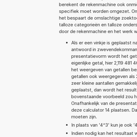
berekent de rekenmachine ook onmidd
specifiek moet worden omgezet. On
het bespaart de omslachtige zoektoch
talloze categorieën en talloze ond
door de rekenmachine en het werk w
Als er een vinkje is geplaatst n
antwoord in zwevendekommanota
presentatievorm wordt het geta
eigenlijke getal, hier 2,119 48
het weergeven van getallen bep
getallen ook weergegeven als 
zeer kleine aantallen gemakkeli
geplaatst, dan wordt het resul
bovenstaande voorbeeld zou het
Onafhankelijk van de presentat
deze calculator 14 plaatsen. 
moeten zijn.
In plaats van '4^3' kun je ook '
Indien nodig kan het resultaat