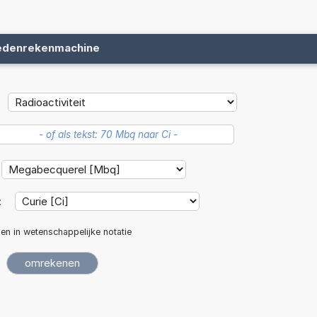
edenrekenmachine
:
len in wetenschappelijke notatie