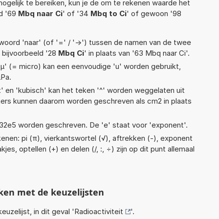
ogelijk te bereiken, kun je de om te rekenen waarde het
ld '69
Mbq naar Ci
' of '34
Mbq to Ci
' of gewoon '98
woord 'naar' (of '=' / '->') tussen de namen van de twee
bijvoorbeeld '28
Mbq Ci
' in plaats van '63 Mbq naar Ci'.
 'µ' (= micro) kan een eenvoudige 'u' worden gebruikt,
µPa.
t' en 'kubisch' kan het teken '^' worden weggelaten uit
eters kunnen daarom worden geschreven als cm2 in plaats
 1,32e5 worden geschreven. De 'e' staat voor 'exponent'.
nen: pi (π), vierkantswortel (√), aftrekken (-), exponent
kjes, optellen (+) en delen (/, :, ÷) zijn op dit punt allemaal
ken met de keuzelijsten
euzelijst, in dit geval '
Radioactiviteit
'.