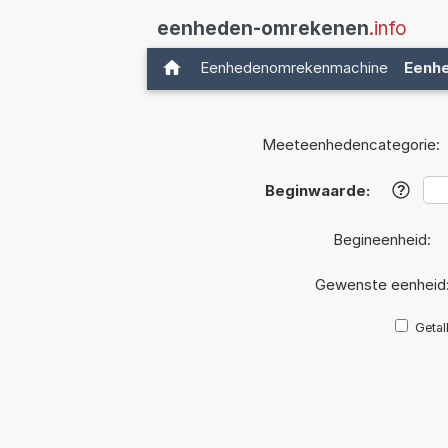
eenheden-omrekenen
.info
Eenhedenomrekenmachine
Eenh
Meeteenhedencategorie:
Beginwaarde:
?
Begineenheid:
Gewenste eenheid
Getal