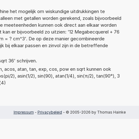
ne het mogelijk om wiskundige uitdrukkingen te
t alleen met getallen worden gerekend, zoals bijvoorbeeld
nde meeteenheden kunnen ook direct aan elkaar worden
t kan er bijvoorbeeld zo uitzien: '12 Megabecquerel + 76
m = ? cm^3'. De op deze manier gecombineerde
 bij elkaar passen en zinvol zijn in de betreffende
sqrt 36' schrijven.
n, acos, atan, tan, exp, cos, pow en sqrt kunnen ook
pi/2), asin(1/2), sin(90), atan(1/4), sin(π/2), tan(90°), 3
(4)
Impressum
-
Privacybeleid
- © 2005-2026 by Thomas Hainke