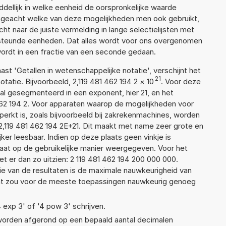
ellijk in welke eenheid de oorspronkelijke waarde
geacht welke van deze mogelijkheden men ook gebruikt,
t naar de juiste vermelding in lange selectielijsten met
ersteunde eenheden. Dat alles wordt voor ons overgenomen
ordt in een fractie van een seconde gedaan.
aast 'Getallen in wetenschappelijke notatie', verschijnt het
21
tie. Bijvoorbeeld, 2,119 481 462 194 2
×
10
. Voor deze
l gesegmenteerd in een exponent, hier 21, en het
1 462 194 2. Voor apparaten waarop de mogelijkheden voor
erkt is, zoals bijvoorbeeld bij zakrekenmachines, worden
2,119 481 462 194 2E+21. Dit maakt met name zeer grote en
jker leesbaar. Indien op deze plaats geen vinkje is
taat op de gebruikelijke manier weergegeven. Voor het
 er dan zo uitzien: 2 119 481 462 194 200 000 000.
ie van de resultaten is de maximale nauwkeurigheid van
Dat zou voor de meeste toepassingen nauwkeurig genoeg
4 exp 3' of '4 pow 3' schrijven.
 worden afgerond op een bepaald aantal decimalen