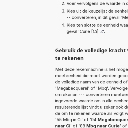
Voer vervolgens de waarde in d
Kies uit de keuzelijst de eenh
-- converteren, in dit geval '
Me
Kies ten slotte de eenheid waa
geval '
Curie [Ci]
'.
Gebruik de volledige krach
te rekenen
Met deze rekenmachine is het mogeli
meeteenheid die moet worden geconv
de volledige naam van de eenheid of
'Megabecquerel' of 'Mbq'. Vervolge
omrekenen --- converteren meeteenhei
ingevoerde waarde om in alle eenhed
resulterende lijst vindt u zeker ook d
de om te rekenen waarde als volgt w
'55 Mbq in Ci' of '94
Megabecquere
naar Ci
' of '88
Mbq naar Curie
' of