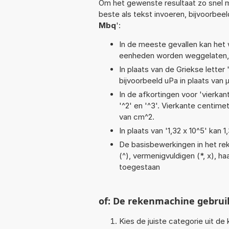
Om het gewenste resultaat zo snel m
beste als tekst invoeren, bijvoorbee
Mbq
':
In de meeste gevallen kan het 
eenheden worden weggelaten, 
In plaats van de Griekse letter
bijvoorbeeld uPa in plaats van 
In de afkortingen voor 'vierkan
'^2' en '^3'. Vierkante centim
van cm^2.
In plaats van '1,32 x 10^5' kan
De basisbewerkingen in het reke
(^), vermenigvuldigen (*, x), haa
toegestaan
of: De rekenmachine gebrui
Kies de juiste categorie uit de k