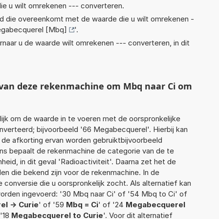
ie u wilt omrekenen --- converteren.
eid die overeenkomt met de waarde die u wilt omrekenen -
gabecquerel [Mbq]
'.
rnaar u de waarde wilt omrekenen --- converteren, in dit
t van deze rekenmachine om Mbq naar Ci om
jk om de waarde in te voeren met de oorspronkelijke
erteerd; bijvoorbeeld '66 Megabecquerel'. Hierbij kan
 de afkorting ervan worden gebruiktbijvoorbeeld
ns bepaalt de rekenmachine de categorie van de te
d, in dit geval 'Radioactiviteit'. Daarna zet het de
en die bekend zijn voor de rekenmachine. In de
e conversie die u oorspronkelijk zocht. Als alternatief kan
orden ingevoerd: '30 Mbq naar Ci' of '54 Mbq to Ci' of
l -> Curie
' of '59
Mbq = Ci
' of '24
Megabecquerel
 '18
Megabecquerel to Curie
'. Voor dit alternatief