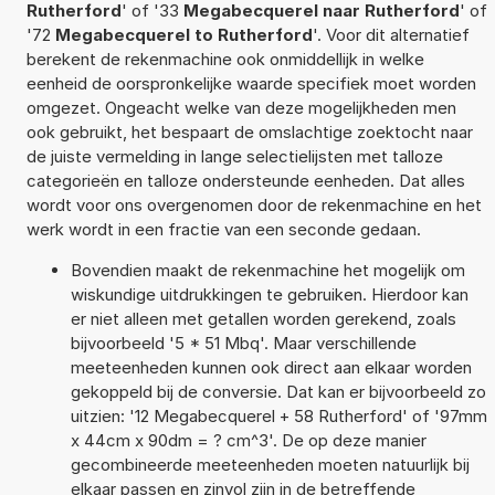
Rutherford
' of '33
Megabecquerel naar Rutherford
' of
'72
Megabecquerel to Rutherford
'. Voor dit alternatief
berekent de rekenmachine ook onmiddellijk in welke
eenheid de oorspronkelijke waarde specifiek moet worden
omgezet. Ongeacht welke van deze mogelijkheden men
ook gebruikt, het bespaart de omslachtige zoektocht naar
de juiste vermelding in lange selectielijsten met talloze
categorieën en talloze ondersteunde eenheden. Dat alles
wordt voor ons overgenomen door de rekenmachine en het
werk wordt in een fractie van een seconde gedaan.
Bovendien maakt de rekenmachine het mogelijk om
wiskundige uitdrukkingen te gebruiken. Hierdoor kan
er niet alleen met getallen worden gerekend, zoals
bijvoorbeeld '5 * 51 Mbq'. Maar verschillende
meeteenheden kunnen ook direct aan elkaar worden
gekoppeld bij de conversie. Dat kan er bijvoorbeeld zo
uitzien: '12 Megabecquerel + 58 Rutherford' of '97mm
x 44cm x 90dm = ? cm^3'. De op deze manier
gecombineerde meeteenheden moeten natuurlijk bij
elkaar passen en zinvol zijn in de betreffende