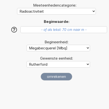
Meeteenhedencategorie:
Beginwaarde:
?
Begineenheid:
Gewenste eenheid: