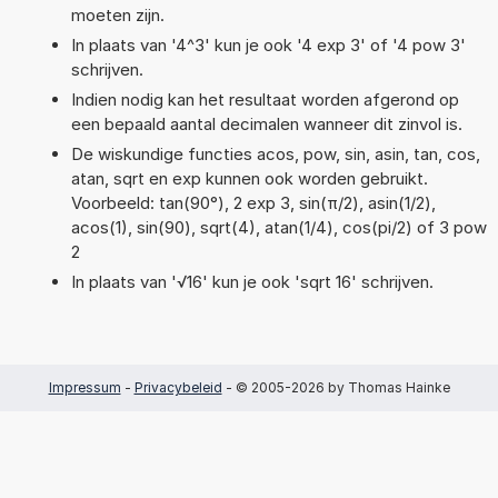
moeten zijn.
In plaats van '4^3' kun je ook '4 exp 3' of '4 pow 3'
schrijven.
Indien nodig kan het resultaat worden afgerond op
een bepaald aantal decimalen wanneer dit zinvol is.
De wiskundige functies acos, pow, sin, asin, tan, cos,
atan, sqrt en exp kunnen ook worden gebruikt.
Voorbeeld: tan(90°), 2 exp 3, sin(π/2), asin(1/2),
acos(1), sin(90), sqrt(4), atan(1/4), cos(pi/2) of 3 pow
2
In plaats van '√16' kun je ook 'sqrt 16' schrijven.
Impressum
-
Privacybeleid
- © 2005-2026 by Thomas Hainke