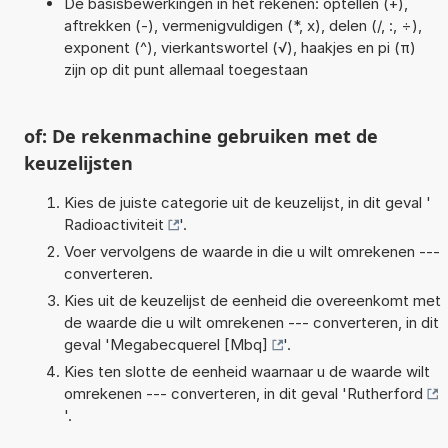
De basisbewerkingen in het rekenen: optellen (+),
aftrekken (-), vermenigvuldigen (*, x), delen (/, :, ÷),
exponent (^), vierkantswortel (√), haakjes en pi (π)
zijn op dit punt allemaal toegestaan
of: De rekenmachine gebruiken met de
keuzelijsten
Kies de juiste categorie uit de keuzelijst, in dit geval '
Radioactiviteit
'.
Voer vervolgens de waarde in die u wilt omrekenen ---
converteren.
Kies uit de keuzelijst de eenheid die overeenkomt met
de waarde die u wilt omrekenen --- converteren, in dit
geval '
Megabecquerel [Mbq]
'.
Kies ten slotte de eenheid waarnaar u de waarde wilt
omrekenen --- converteren, in dit geval '
Rutherford
'.