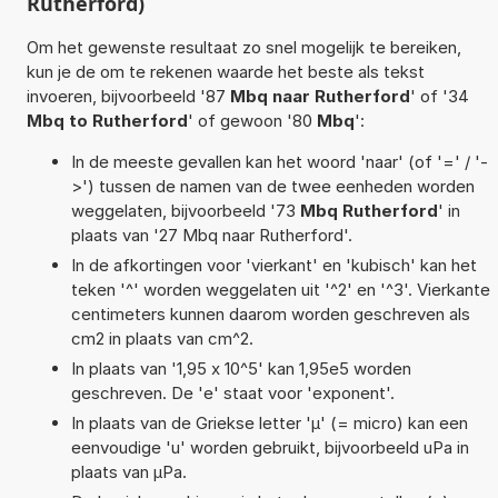
Rutherford)
Om het gewenste resultaat zo snel mogelijk te bereiken,
kun je de om te rekenen waarde het beste als tekst
invoeren, bijvoorbeeld '87
Mbq naar Rutherford
' of '34
Mbq to Rutherford
' of gewoon '80
Mbq
':
In de meeste gevallen kan het woord 'naar' (of '=' / '-
>') tussen de namen van de twee eenheden worden
weggelaten, bijvoorbeeld '73
Mbq Rutherford
' in
plaats van '27 Mbq naar Rutherford'.
In de afkortingen voor 'vierkant' en 'kubisch' kan het
teken '^' worden weggelaten uit '^2' en '^3'. Vierkante
centimeters kunnen daarom worden geschreven als
cm2 in plaats van cm^2.
In plaats van '1,95 x 10^5' kan 1,95e5 worden
geschreven. De 'e' staat voor 'exponent'.
In plaats van de Griekse letter 'µ' (= micro) kan een
eenvoudige 'u' worden gebruikt, bijvoorbeeld uPa in
plaats van µPa.