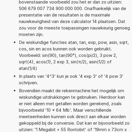
bovenstaande voorbeeld zou het er dan zo uitzien:
506 679 007 734 900 000 000. Onafhankelijk van de
presentatie van de resultaten is de maximale
nauwkeurigheid van deze calculator 14 plaatsen. Dat
zou voor de meeste toepassingen nauwkeurig genoeg
moeten zijn.
De wiskundige functies atan, tan, exp, pow, asin, sqrt,
cos, sin en acos kunnen ook worden gebruikt.
Voorbeeld: sin(90), tan(90°), cos(pi/2), 3 pow 2,
sqrt(4), acos(1), 2 exp 3, sin(π/2), asin(1/2) of
atan(1/4)
In plaats van '4^3' kun je ook '4 exp 3' of '4 pow 3'
schrijven.
Bovendien maakt de rekenmachine het mogelijk om
wiskundige uitdrukkingen te gebruiken. Hierdoor kan
er niet alleen met getallen worden gerekend, zoals
bijvoorbeeld '10 * 64 Mb'. Maar verschillende
meeteenheden kunnen ook direct aan elkaar worden
gekoppeld bij de conversie. Dat kan er bijvoorbeeld zo
uitzien: '1 Megabit + 55 Rontobit' of '19mm x 73cm x