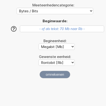
Meeteenhedencategorie:
Beginwaarde:
?
Begineenheid:
Gewenste eenheid: