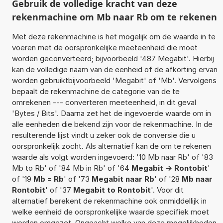
Gebruik de volledige kracht van deze
rekenmachine om Mb naar Rb om te rekenen
Met deze rekenmachine is het mogelijk om de waarde in te
voeren met de oorspronkelijke meeteenheid die moet
worden geconverteerd; bijvoorbeeld '487 Megabit'. Hierbij
kan de volledige naam van de eenheid of de afkorting ervan
worden gebruiktbijvoorbeeld 'Megabit' of 'Mb'. Vervolgens
bepaalt de rekenmachine de categorie van de te
omrekenen --- converteren meeteenheid, in dit geval
'Bytes / Bits'. Daarna zet het de ingevoerde waarde om in
alle eenheden die bekend zijn voor de rekenmachine. In de
resulterende lijst vindt u zeker ook de conversie die u
oorspronkelijk zocht. Als alternatief kan de om te rekenen
waarde als volgt worden ingevoerd: '10 Mb naar Rb' of '83
Mb to Rb' of '84 Mb in Rb' of '64
Megabit -> Rontobit
'
of '19
Mb = Rb
' of '73
Megabit naar Rb
' of '28
Mb naar
Rontobit
' of '37
Megabit to Rontobit
'. Voor dit
alternatief berekent de rekenmachine ook onmiddellijk in
welke eenheid de oorspronkelijke waarde specifiek moet
worden omgezet. Ongeacht welke van deze mogelijkheden