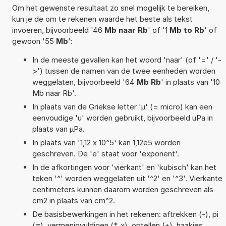
Om het gewenste resultaat zo snel mogelijk te bereiken,
kun je de om te rekenen waarde het beste als tekst
invoeren, bijvoorbeeld '46
Mb naar Rb
' of '1
Mb to Rb
' of
gewoon '55
Mb
':
In de meeste gevallen kan het woord 'naar' (of '=' / '-
>') tussen de namen van de twee eenheden worden
weggelaten, bijvoorbeeld '64
Mb Rb
' in plaats van '10
Mb naar Rb'.
In plaats van de Griekse letter 'µ' (= micro) kan een
eenvoudige 'u' worden gebruikt, bijvoorbeeld uPa in
plaats van µPa.
In plaats van '1,12 x 10^5' kan 1,12e5 worden
geschreven. De 'e' staat voor 'exponent'.
In de afkortingen voor 'vierkant' en 'kubisch' kan het
teken '^' worden weggelaten uit '^2' en '^3'. Vierkante
centimeters kunnen daarom worden geschreven als
cm2 in plaats van cm^2.
De basisbewerkingen in het rekenen: aftrekken (-), pi
(π), vermenigvuldigen (*, x), optellen (+), haakjes,