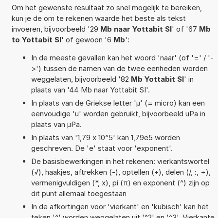
Om het gewenste resultaat zo snel mogelijk te bereiken,
kun je de om te rekenen waarde het beste als tekst
invoeren, bijvoorbeeld '29
Mb naar Yottabit SI
' of '67
Mb
to Yottabit SI
' of gewoon '6
Mb
':
In de meeste gevallen kan het woord 'naar' (of '=' / '-
>') tussen de namen van de twee eenheden worden
weggelaten, bijvoorbeeld '82
Mb Yottabit SI
' in
plaats van '44 Mb naar Yottabit SI'.
In plaats van de Griekse letter 'µ' (= micro) kan een
eenvoudige 'u' worden gebruikt, bijvoorbeeld uPa in
plaats van µPa.
In plaats van '1,79 x 10^5' kan 1,79e5 worden
geschreven. De 'e' staat voor 'exponent'.
De basisbewerkingen in het rekenen: vierkantswortel
(√), haakjes, aftrekken (-), optellen (+), delen (/, :, ÷),
vermenigvuldigen (*, x), pi (π) en exponent (^) zijn op
dit punt allemaal toegestaan
In de afkortingen voor 'vierkant' en 'kubisch' kan het
teken '^' worden weggelaten uit '^2' en '^3'. Vierkante