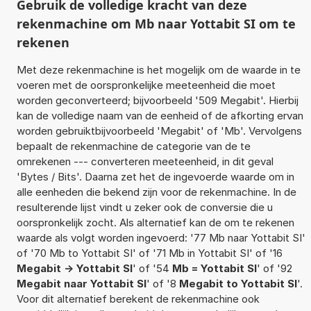
Gebruik de volledige kracht van deze
rekenmachine om Mb naar Yottabit SI om te
rekenen
Met deze rekenmachine is het mogelijk om de waarde in te
voeren met de oorspronkelijke meeteenheid die moet
worden geconverteerd; bijvoorbeeld '509 Megabit'. Hierbij
kan de volledige naam van de eenheid of de afkorting ervan
worden gebruiktbijvoorbeeld 'Megabit' of 'Mb'. Vervolgens
bepaalt de rekenmachine de categorie van de te
omrekenen --- converteren meeteenheid, in dit geval
'Bytes / Bits'. Daarna zet het de ingevoerde waarde om in
alle eenheden die bekend zijn voor de rekenmachine. In de
resulterende lijst vindt u zeker ook de conversie die u
oorspronkelijk zocht. Als alternatief kan de om te rekenen
waarde als volgt worden ingevoerd: '77 Mb naar Yottabit SI'
of '70 Mb to Yottabit SI' of '71 Mb in Yottabit SI' of '16
Megabit -> Yottabit SI
' of '54
Mb = Yottabit SI
' of '92
Megabit naar Yottabit SI
' of '8
Megabit to Yottabit SI
'.
Voor dit alternatief berekent de rekenmachine ook