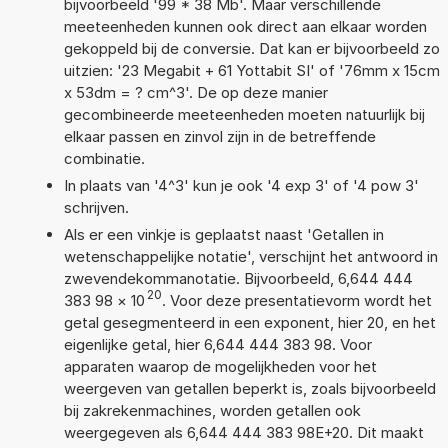
bijvoorbeeld '99 * 38 Mb'. Maar verschillende
meeteenheden kunnen ook direct aan elkaar worden
gekoppeld bij de conversie. Dat kan er bijvoorbeeld zo
uitzien: '23 Megabit + 61 Yottabit SI' of '76mm x 15cm
x 53dm = ? cm^3'. De op deze manier
gecombineerde meeteenheden moeten natuurlijk bij
elkaar passen en zinvol zijn in de betreffende
combinatie.
In plaats van '4^3' kun je ook '4 exp 3' of '4 pow 3'
schrijven.
Als er een vinkje is geplaatst naast 'Getallen in
wetenschappelijke notatie', verschijnt het antwoord in
zwevendekommanotatie. Bijvoorbeeld, 6,644 444
20
383 98
×
10
. Voor deze presentatievorm wordt het
getal gesegmenteerd in een exponent, hier 20, en het
eigenlijke getal, hier 6,644 444 383 98. Voor
apparaten waarop de mogelijkheden voor het
weergeven van getallen beperkt is, zoals bijvoorbeeld
bij zakrekenmachines, worden getallen ook
weergegeven als 6,644 444 383 98E+20. Dit maakt