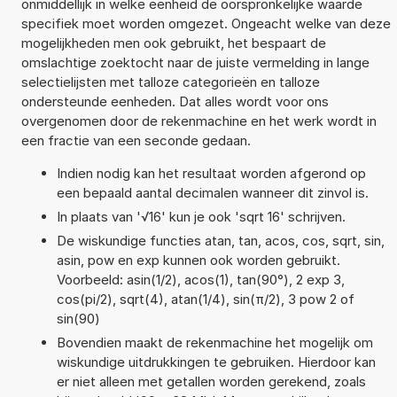
onmiddellijk in welke eenheid de oorspronkelijke waarde
specifiek moet worden omgezet. Ongeacht welke van deze
mogelijkheden men ook gebruikt, het bespaart de
omslachtige zoektocht naar de juiste vermelding in lange
selectielijsten met talloze categorieën en talloze
ondersteunde eenheden. Dat alles wordt voor ons
overgenomen door de rekenmachine en het werk wordt in
een fractie van een seconde gedaan.
Indien nodig kan het resultaat worden afgerond op
een bepaald aantal decimalen wanneer dit zinvol is.
In plaats van '√16' kun je ook 'sqrt 16' schrijven.
De wiskundige functies atan, tan, acos, cos, sqrt, sin,
asin, pow en exp kunnen ook worden gebruikt.
Voorbeeld: asin(1/2), acos(1), tan(90°), 2 exp 3,
cos(pi/2), sqrt(4), atan(1/4), sin(π/2), 3 pow 2 of
sin(90)
Bovendien maakt de rekenmachine het mogelijk om
wiskundige uitdrukkingen te gebruiken. Hierdoor kan
er niet alleen met getallen worden gerekend, zoals