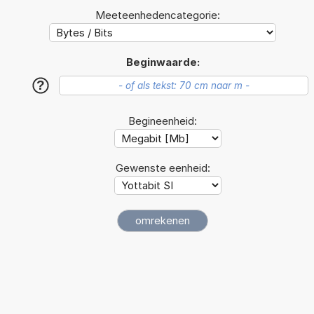
Meeteenhedencategorie:
Beginwaarde:
?
Begineenheid:
Gewenste eenheid: