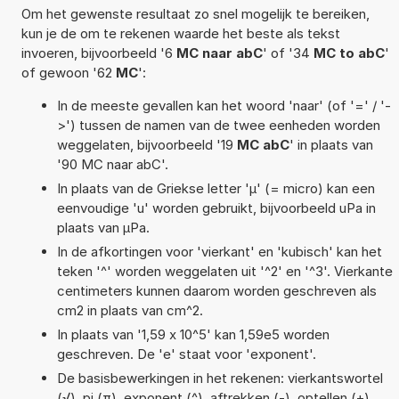
Om het gewenste resultaat zo snel mogelijk te bereiken,
kun je de om te rekenen waarde het beste als tekst
invoeren, bijvoorbeeld '6
MC naar abC
' of '34
MC to abC
'
of gewoon '62
MC
':
In de meeste gevallen kan het woord 'naar' (of '=' / '-
>') tussen de namen van de twee eenheden worden
weggelaten, bijvoorbeeld '19
MC abC
' in plaats van
'90 MC naar abC'.
In plaats van de Griekse letter 'µ' (= micro) kan een
eenvoudige 'u' worden gebruikt, bijvoorbeeld uPa in
plaats van µPa.
In de afkortingen voor 'vierkant' en 'kubisch' kan het
teken '^' worden weggelaten uit '^2' en '^3'. Vierkante
centimeters kunnen daarom worden geschreven als
cm2 in plaats van cm^2.
In plaats van '1,59 x 10^5' kan 1,59e5 worden
geschreven. De 'e' staat voor 'exponent'.
De basisbewerkingen in het rekenen: vierkantswortel
(√), pi (π), exponent (^), aftrekken (-), optellen (+),