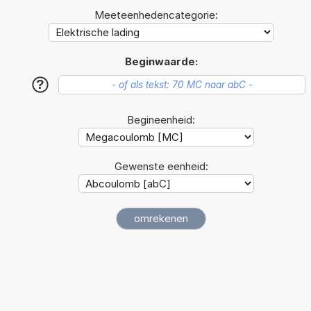
Meeteenhedencategorie:
Beginwaarde:
?
Begineenheid:
Gewenste eenheid: