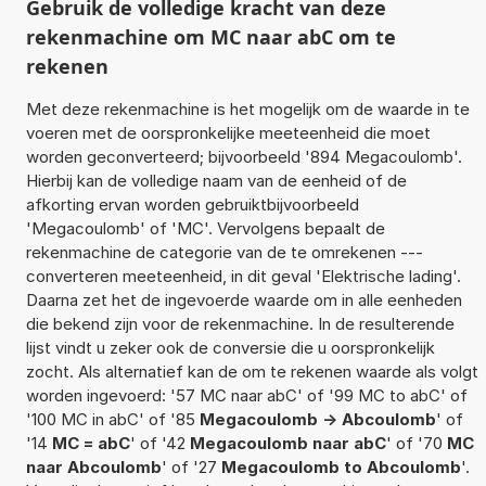
Gebruik de volledige kracht van deze
rekenmachine om MC naar abC om te
rekenen
Met deze rekenmachine is het mogelijk om de waarde in te
voeren met de oorspronkelijke meeteenheid die moet
worden geconverteerd; bijvoorbeeld '894 Megacoulomb'.
Hierbij kan de volledige naam van de eenheid of de
afkorting ervan worden gebruiktbijvoorbeeld
'Megacoulomb' of 'MC'. Vervolgens bepaalt de
rekenmachine de categorie van de te omrekenen ---
converteren meeteenheid, in dit geval 'Elektrische lading'.
Daarna zet het de ingevoerde waarde om in alle eenheden
die bekend zijn voor de rekenmachine. In de resulterende
lijst vindt u zeker ook de conversie die u oorspronkelijk
zocht. Als alternatief kan de om te rekenen waarde als volgt
worden ingevoerd: '57 MC naar abC' of '99 MC to abC' of
'100 MC in abC' of '85
Megacoulomb -> Abcoulomb
' of
'14
MC = abC
' of '42
Megacoulomb naar abC
' of '70
MC
naar Abcoulomb
' of '27
Megacoulomb to Abcoulomb
'.