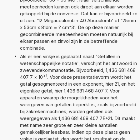
meeteenheden kunnen ook direct aan elkaar worden
gekoppeld bij de conversie. Dat kan er bijvoorbeeld zo
uitzien: '12 Megacoulomb + 40 Abcoulomb' of '25mm
x 53cm x 81dm = ? cm^3'. De op deze manier
gecombineerde meeteenheden moeten natuurlijk bij
elkaar passen en zinvol zijn in de betreffende
combinatie.
Als er een vinkje is geplaatst naast 'Getallen in
wetenschappelijke notatie', verschijnt het antwoord in
zwevendekommanotatie. Bijvoorbeeld, 1,436 681 468
21
407 7
×
10
. Voor deze presentatievorm wordt het
getal gesegmenteerd in een exponent, hier 21, en het
eigenlijke getal, hier 1,436 681 468 407 7. Voor
apparaten waarop de mogelijkheden voor het
weergeven van getallen beperkt is, zoals bijvoorbeeld
bij zakrekenmachines, worden getallen ook
weergegeven als 1,436 681 468 407 7E+21. Dit maakt
met name zeer grote en zeer kleine aantallen
gemakkelijker leesbaar. Indien op deze plaats geen
vinkje is geplaatst, dan wordt het resultaat op de