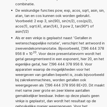
combinatie.
De wiskundige functies pow, exp, acos, sqrt, asin, sin,
atan, tan en cos kunnen ook worden gebruikt.
Voorbeeld: 2 exp 3, sin(90), sin(π/2), cos(pi/2),
acos(1), sqrt(4), atan(1/4), 3 pow 2, tan(90°) of
asin(1/2)
Als er een vinkje is geplaatst naast 'Getallen in
wetenschappelijke notatie', verschijnt het antwoord in
zwevendekommanotatie. Bijvoorbeeld, 7,196 444 378
20
956 8
×
10
. Voor deze presentatievorm wordt het
getal gesegmenteerd in een exponent, hier 20, en het
eigenlijke getal, hier 7,196 444 378 956 8. Voor
apparaten waarop de mogelijkheden voor het
weergeven van getallen beperkt is, zoals bijvoorbeeld
bij zakrekenmachines, worden getallen ook
weergegeven als 7,196 444 378 956 8E+20. Dit maakt
met name zeer grote en zeer kleine aantallen
gemakkelijker leesbaar. Indien op deze plaats geen
vinkje is geplaatst, dan wordt het resultaat op de
gebruikelijke manier weergegeven. Voor het