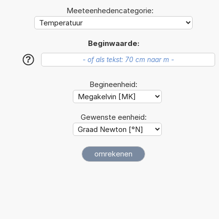
Meeteenhedencategorie:
Beginwaarde:
?
Begineenheid:
Gewenste eenheid: