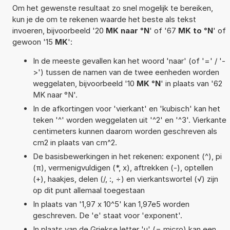
Om het gewenste resultaat zo snel mogelijk te bereiken,
kun je de om te rekenen waarde het beste als tekst
invoeren, bijvoorbeeld '20
MK naar °N
' of '67
MK to °N
' of
gewoon '15
MK
':
In de meeste gevallen kan het woord 'naar' (of '=' / '-
>') tussen de namen van de twee eenheden worden
weggelaten, bijvoorbeeld '10
MK °N
' in plaats van '62
MK naar °N'.
In de afkortingen voor 'vierkant' en 'kubisch' kan het
teken '^' worden weggelaten uit '^2' en '^3'. Vierkante
centimeters kunnen daarom worden geschreven als
cm2 in plaats van cm^2.
De basisbewerkingen in het rekenen: exponent (^), pi
(π), vermenigvuldigen (*, x), aftrekken (-), optellen
(+), haakjes, delen (/, :, ÷) en vierkantswortel (√) zijn
op dit punt allemaal toegestaan
In plaats van '1,97 x 10^5' kan 1,97e5 worden
geschreven. De 'e' staat voor 'exponent'.
In plaats van de Griekse letter 'µ' (= micro) kan een