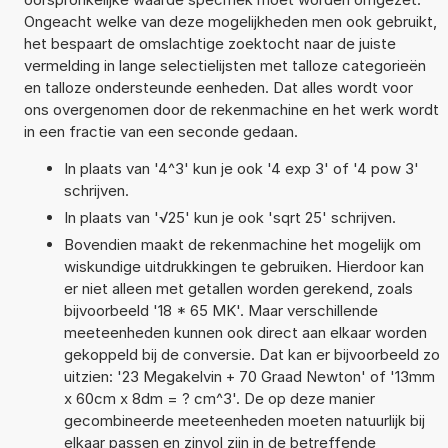
Ongeacht welke van deze mogelijkheden men ook gebruikt,
het bespaart de omslachtige zoektocht naar de juiste
vermelding in lange selectielijsten met talloze categorieën
en talloze ondersteunde eenheden. Dat alles wordt voor
ons overgenomen door de rekenmachine en het werk wordt
in een fractie van een seconde gedaan.
In plaats van '4^3' kun je ook '4 exp 3' of '4 pow 3'
schrijven.
In plaats van '√25' kun je ook 'sqrt 25' schrijven.
Bovendien maakt de rekenmachine het mogelijk om
wiskundige uitdrukkingen te gebruiken. Hierdoor kan
er niet alleen met getallen worden gerekend, zoals
bijvoorbeeld '18 * 65 MK'. Maar verschillende
meeteenheden kunnen ook direct aan elkaar worden
gekoppeld bij de conversie. Dat kan er bijvoorbeeld zo
uitzien: '23 Megakelvin + 70 Graad Newton' of '13mm
x 60cm x 8dm = ? cm^3'. De op deze manier
gecombineerde meeteenheden moeten natuurlijk bij
elkaar passen en zinvol zijn in de betreffende