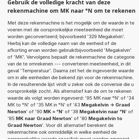
Gebruik de volledige kracht van deze
rekenmachine om MK naar °N om te rekenen
Met deze rekenmachine is het mogelijk om de waarde in te
voeren met de oorspronkelijke meeteenheid die moet
worden geconverteerd; bijvoorbeeld '329 Megakelvin'.
Hierbij kan de volledige naam van de eenheid of de
afkorting ervan worden gebruiktbijvoorbeeld 'Megakelvin'
of 'MK'. Vervolgens bepaalt de rekenmachine de categorie
van de te omrekenen --- converteren meeteenheid, in dit
geval 'Temperatuur'. Daarna zet het de ingevoerde waarde
om in alle eenheden die bekend zijn voor de rekenmachine.
In de resulterende lijst vindt u zeker ook de conversie die u
oorspronkelijk zocht. Als alternatief kan de om te rekenen
waarde als volgt worden ingevoerd: '95 MK naar °N' of '34
MK to °N' of '35 MK in °N' of '43
Megakelvin -> Graad
Newton
' of '90
MK = °N
' of '38
Megakelvin naar °N
' of
'85
MK naar Graad Newton
' of '80
Megakelvin to
Graad Newton
'. Voor dit alternatief berekent de
rekenmachine ook onmiddellijk in welke eenheid de
oorspronkelijke waarde specifiek moet worden omgezet.